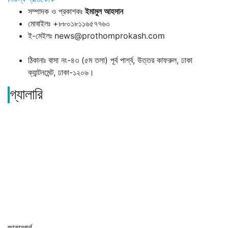
সম্পাদক ও প্রকাশকঃ
ইমামুল আহসান
মোবাইলঃ +৮৮০১৮১১৬৫৭৭৬০
ই-মেইলঃ news@prothomprokash.com
ঠিকানাঃ বাসা নং-৪৩ (৫ম তলা) পূর্ব পার্শ্ব, উত্তর কাফরুল, ঢাকা
ক্যান্টনমেন্ট, ঢাকা-১২০৬।
গ্যালারি
জাকারবার্গ