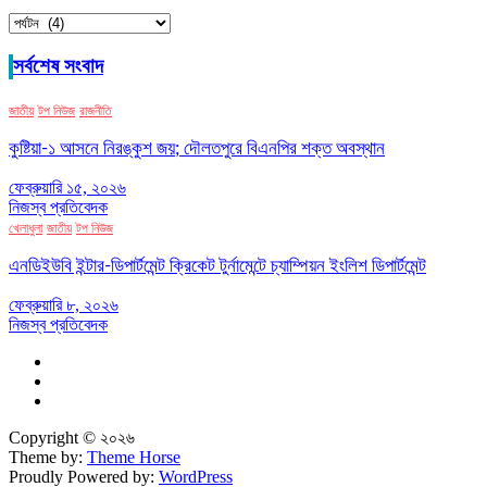
ক্যাটাগরি
সর্বশেষ সংবাদ
জাতীয়
টপ নিউজ
রাজনীতি
কুষ্টিয়া-১ আসনে নিরঙ্কুশ জয়; দৌলতপুরে বিএনপির শক্ত অবস্থান
ফেব্রুয়ারি ১৫, ২০২৬
নিজস্ব প্রতিবেদক
খেলাধুলা
জাতীয়
টপ নিউজ
এনডিইউবি ইন্টার-ডিপার্টমেন্ট ক্রিকেট টুর্নামেন্টে চ্যাম্পিয়ন ইংলিশ ডিপার্টমেন্ট
ফেব্রুয়ারি ৮, ২০২৬
নিজস্ব প্রতিবেদক
Copyright © ২০২৬
Theme by:
Theme Horse
Proudly Powered by:
WordPress