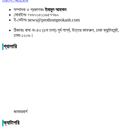
সম্পাদক ও প্রকাশকঃ
ইমামুল আহসান
মোবাইলঃ +৮৮০১৮১১৬৫৭৭৬০
ই-মেইলঃ news@prothomprokash.com
ঠিকানাঃ বাসা নং-৪৩ (৫ম তলা) পূর্ব পার্শ্ব, উত্তর কাফরুল, ঢাকা ক্যান্টনমেন্ট,
ঢাকা-১২০৬।
গ্যালারি
জাকারবার্গ
ক্যাটাগরি