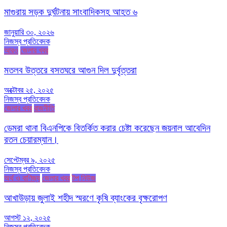
মাগুরায় সড়ক দুর্ঘটনায় সাংবাদিকসহ আহত ৬
জানুয়ারি ৩০, ২০২৬
নিজস্ব প্রতিবেদক
আরও
জেলার খবর
মতলব উত্তরে বসতঘরে আগুন দিল দুর্বৃত্তরা
অক্টোবর ২৫, ২০২৫
নিজস্ব প্রতিবেদক
জেলার খবর
রাজনীতি
ডেমরা থানা বিএনপিকে বিতর্কিত করার চেষ্টা করেছেন জয়নাল আবেদিন
রতন চেয়ারম্যান।
সেপ্টেম্বর ৯, ২০২৫
নিজস্ব প্রতিবেদক
অর্থ ও বাণিজ্য
জেলার খবর
টপ নিউজ
আখাউড়ায় জুলাই শহীদ স্মরণে কৃষি ব্যাংকের বৃক্ষরোপণ
আগস্ট ১২, ২০২৫
নিজস্ব প্রতিবেদক