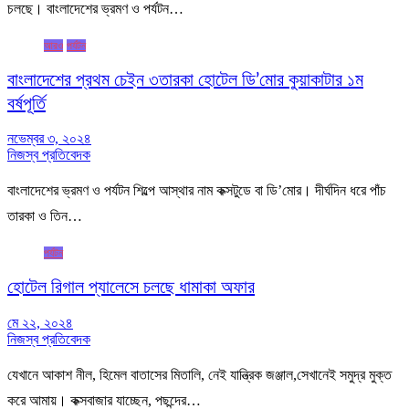
চলছে। বাংলাদেশের ভ্রমণ ও পর্যটন…
আরও
পর্যটন
বাংলাদেশের প্রথম চেইন ৩তারকা হোটেল ডি’মোর কুয়াকাটার ১ম
বর্ষপূর্তি
নভেম্বর ৩, ২০২৪
নিজস্ব প্রতিবেদক
বাংলাদেশের ভ্রমণ ও পর্যটন শিল্পে আস্থার নাম কক্সটুডে বা ডি’মোর। দীর্ঘদিন ধরে পাঁচ
তারকা ও তিন…
পর্যটন
হোটেল রিগাল প্যালেসে চলছে ধামাকা অফার
মে ২২, ২০২৪
নিজস্ব প্রতিবেদক
যেখানে আকাশ নীল, হিমেল বাতাসের মিতালি, নেই যান্ত্রিক জঞ্জাল,সেখানেই সমুদ্র মুক্ত
করে আমায়। কক্সবাজার যাচ্ছেন, পছন্দের…