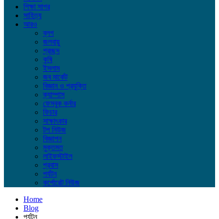
শিক্ষা সাগর
সাহিত্য
আরও
ব্লগ
জলবায়ু
প্রচ্ছদ
কৃষি
ইসলাম
জব মার্কেট
বিজ্ঞান ও প্রযুক্তি
ক্যাম্পাস
ফেসবুক কর্নার
ফিচার
সাক্ষাৎকার
টপ নিউজ
বিজ্ঞাপন
মুক্তমত
লাইফস্টাইল
প্রবাস
পর্যটন
কর্পোরেট নিউজ
Home
Blog
পর্যটন