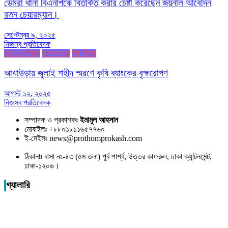
ডেমরা থানা বিএনপিকে বিতর্কিত করার চেষ্টা করেছেন জয়নাল আবেদিন
রতন চেয়ারম্যান।
সেপ্টেম্বর ৯, ২০২৫
নিজস্ব প্রতিবেদক
অর্থ ও বাণিজ্য
জেলার খবর
টপ নিউজ
আখাউড়ায় জুলাই শহীদ স্মরণে কৃষি ব্যাংকের বৃক্ষরোপণ
আগস্ট ১২, ২০২৫
নিজস্ব প্রতিবেদক
সম্পাদক ও প্রকাশকঃ
ইমামুল আহসান
মোবাইলঃ +৮৮০১৮১১৬৫৭৭৬০
ই-মেইলঃ news@prothomprokash.com
ঠিকানাঃ বাসা নং-৪৩ (৫ম তলা) পূর্ব পার্শ্ব, উত্তর কাফরুল, ঢাকা ক্যান্টনমেন্ট,
ঢাকা-১২০৬।
গ্যালারি