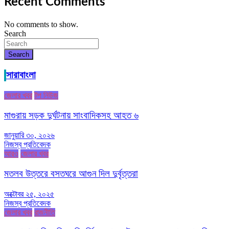
Recent Comments
No comments to show.
Search
Search
সারাবাংলা
জেলার খবর
টপ নিউজ
মাগুরায় সড়ক দুর্ঘটনায় সাংবাদিকসহ আহত ৬
জানুয়ারি ৩০, ২০২৬
নিজস্ব প্রতিবেদক
আরও
জেলার খবর
মতলব উত্তরে বসতঘরে আগুন দিল দুর্বৃত্তরা
অক্টোবর ২৫, ২০২৫
নিজস্ব প্রতিবেদক
জেলার খবর
রাজনীতি