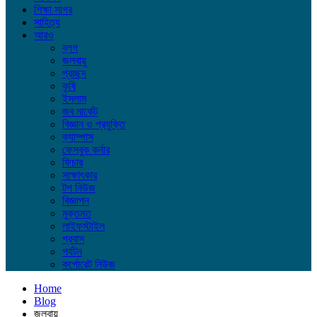
শিক্ষা সাগর
সাহিত্য
আরও
ব্লগ
জলবায়ু
প্রচ্ছদ
কৃষি
ইসলাম
জব মার্কেট
বিজ্ঞান ও প্রযুক্তি
ক্যাম্পাস
ফেসবুক কর্নার
ফিচার
সাক্ষাৎকার
টপ নিউজ
বিজ্ঞাপন
মুক্তমত
লাইফস্টাইল
প্রবাস
পর্যটন
কর্পোরেট নিউজ
Home
Blog
জলবায়ু