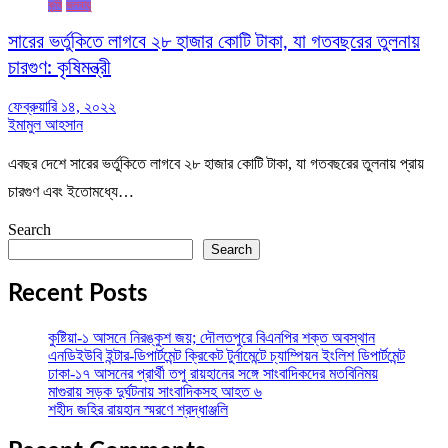
কৃষি
জলবায়ু
সারের ভর্তুকিতে লাগবে ২৮ হাজার কোটি টাকা, যা গতবছরের তুলনায়
চারগুণ: কৃষিমন্ত্রী
ফেব্রুয়ারি ১৪, ২০২২
ইমামুল আহসান
এবছর দেশে সারের ভর্তুকিতে লাগবে ২৮ হাজার কোটি টাকা, যা গতবছরের তুলনায় প্রায়
চারগুণ এবং ইতোমধ্যে…
Search
Search
Recent Posts
কুষ্টিয়া-১ আসনে নিরঙ্কুশ জয়; দৌলতপুরে বিএনপির শক্ত অবস্থান
এনডিইউবি ইন্টার-ডিপার্টমেন্ট ক্রিকেট টুর্নামেন্টে চ্যাম্পিয়ন ইংলিশ ডিপার্টমেন্ট
ঢাকা-১৭ আসনের প্রার্থী তপু রায়হানের সঙ্গে সাংবাদিকদের মতবিনিময়
মাগুরায় সড়ক দুর্ঘটনায় সাংবাদিকসহ আহত ৬
শহীদ জহির রায়হান স্মরণে শ্রদ্ধাঞ্জলি