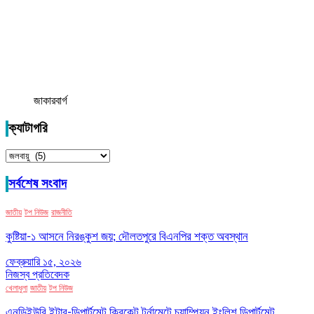
জাকারবার্গ
ক্যাটাগরি
ক্যাটাগরি
সর্বশেষ সংবাদ
জাতীয়
টপ নিউজ
রাজনীতি
কুষ্টিয়া-১ আসনে নিরঙ্কুশ জয়; দৌলতপুরে বিএনপির শক্ত অবস্থান
ফেব্রুয়ারি ১৫, ২০২৬
নিজস্ব প্রতিবেদক
খেলাধুলা
জাতীয়
টপ নিউজ
এনডিইউবি ইন্টার-ডিপার্টমেন্ট ক্রিকেট টুর্নামেন্টে চ্যাম্পিয়ন ইংলিশ ডিপার্টমেন্ট