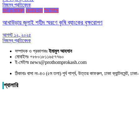
নিজস্ব প্রতিবেদক
অর্থ ও বাণিজ্য
জেলার খবর
টপ নিউজ
আখাউড়ায় জুলাই শহীদ স্মরণে কৃষি ব্যাংকের বৃক্ষরোপণ
আগস্ট ১২, ২০২৫
নিজস্ব প্রতিবেদক
সম্পাদক ও প্রকাশকঃ
ইমামুল আহসান
মোবাইলঃ +৮৮০১৮১১৬৫৭৭৬০
ই-মেইলঃ news@prothomprokash.com
ঠিকানাঃ বাসা নং-৪৩ (৫ম তলা) পূর্ব পার্শ্ব, উত্তর কাফরুল, ঢাকা ক্যান্টনমেন্ট, ঢ
গ্যালারি