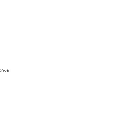
াকা-১২০৬।