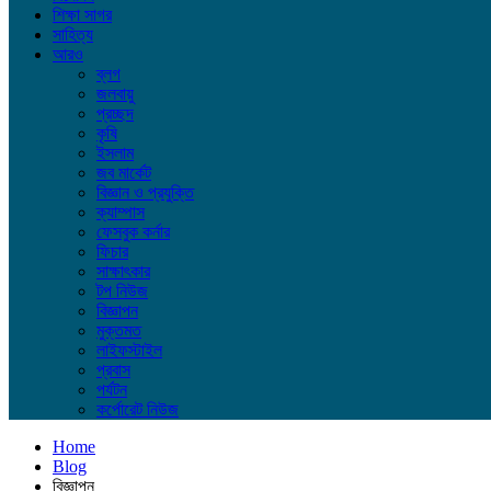
শিক্ষা সাগর
সাহিত্য
আরও
ব্লগ
জলবায়ু
প্রচ্ছদ
কৃষি
ইসলাম
জব মার্কেট
বিজ্ঞান ও প্রযুক্তি
ক্যাম্পাস
ফেসবুক কর্নার
ফিচার
সাক্ষাৎকার
টপ নিউজ
বিজ্ঞাপন
মুক্তমত
লাইফস্টাইল
প্রবাস
পর্যটন
কর্পোরেট নিউজ
Home
Blog
বিজ্ঞাপন