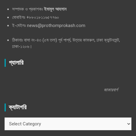
সম্পাদক ও প্রকাশকঃ
ইমামুল আহসান
মোবাইলঃ +৮৮০১৮১১৬৫৭৭৬০
ই-মেইলঃ news@prothomprokash.com
ঠিকানাঃ বাসা নং-৪৩ (৫ম তলা) পূর্ব পার্শ্ব, উত্তর কাফরুল, ঢাকা ক্যান্টনমেন্ট,
ঢাকা-১২০৬।
গ্যালারি
জাকারবার্গ
ক্যাটাগরি
ক্যাটাগরি