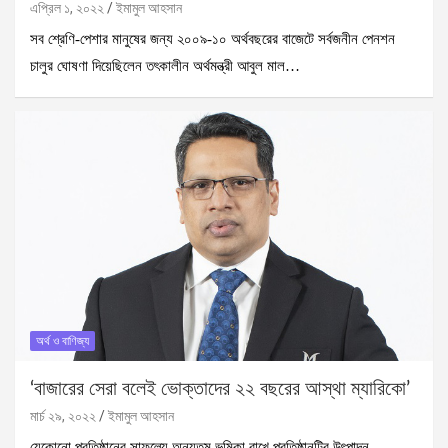
এপ্রিল ১, ২০২২
ইমামুল আহসান
সব শ্রেণি-পেশার মানুষের জন্য ২০০৯-১০ অর্থবছরের বাজেটে সর্বজনীন পেনশন
চালুর ঘোষণা দিয়েছিলেন তৎকালীন অর্থমন্ত্রী আবুল মাল…
অর্থ ও বাণিজ্য
‘বাজারের সেরা বলেই ভোক্তাদের ২২ বছরের আস্থা ম্যারিকো’
মার্চ ২৯, ২০২২
ইমামুল আহসান
যেকোনো প্রতিষ্ঠানের সাফল্যে অন্যতম ভূমিকা রাখে প্রতিষ্ঠানটির উৎপাদন