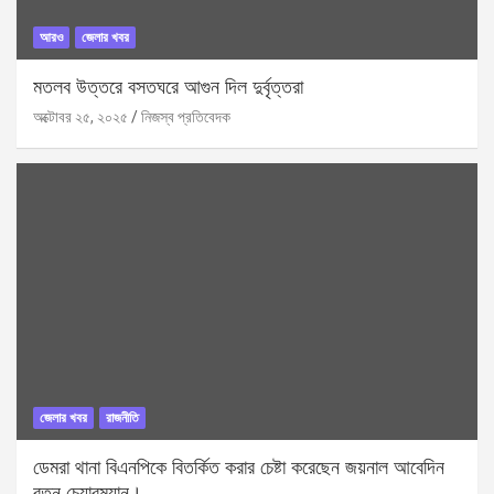
আরও
জেলার খবর
মতলব উত্তরে বসতঘরে আগুন দিল দুর্বৃত্তরা
অক্টোবর ২৫, ২০২৫
নিজস্ব প্রতিবেদক
জেলার খবর
রাজনীতি
ডেমরা থানা বিএনপিকে বিতর্কিত করার চেষ্টা করেছেন জয়নাল আবেদিন
রতন চেয়ারম্যান।