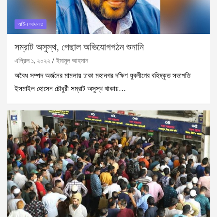
আইন আদালত
সম্রাট অসুস্থ, পেছাল অভিযোগগঠন শুনানি
এপ্রিল ১, ২০২২
ইমামুল আহসান
অবৈধ সম্পদ অর্জনের মামলায় ঢাকা মহানগর দক্ষিণ যুবলীগের বহিষ্কৃত সভাপতি
ইসমাইল হোসেন চৌধুরী সম্রাট অসুস্থ থাকায়…