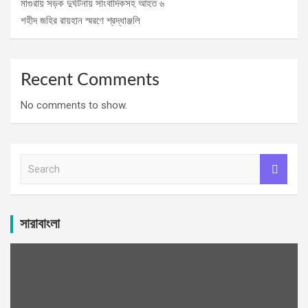
মাগুরায় সড়ক দুর্ঘটনায় সাংবাদিকসহ আহত ৬
শহীদ জহির রায়হান স্মরণে শ্রদ্ধাঞ্জলি
Recent Comments
No comments to show.
S
e
a
r
c
সারাবাংলা
h