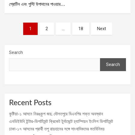
প্রোটিন এবং পুস্টি উপাদানের পাওয়ার…
Posts
1
2
…
18
Next
pagination
Search
Search
Recent Posts
কুষ্টিয়া-১ আসনে নিরঙ্কুশ জয়; দৌলতপুরে বিএনপির শক্ত অবস্থান
এনডিইউবি ইন্টার-ডিপার্টমেন্ট ক্রিকেট টুর্নামেন্টে চ্যাম্পিয়ন ইংলিশ ডিপার্টমেন্ট
ঢাকা-১৭ আসনের প্রার্থী তপু রায়হানের সঙ্গে সাংবাদিকদের মতবিনিময়