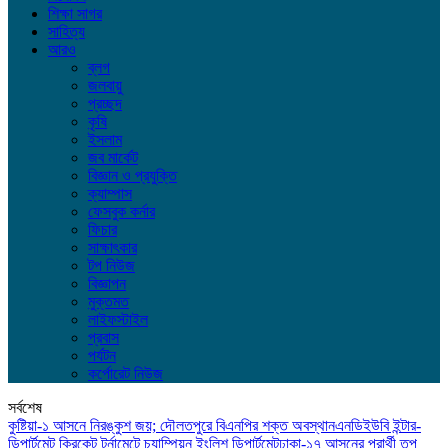
শিক্ষা সাগর
সাহিত্য
আরও
ব্লগ
জলবায়ু
প্রচ্ছদ
কৃষি
ইসলাম
জব মার্কেট
বিজ্ঞান ও প্রযুক্তি
ক্যাম্পাস
ফেসবুক কর্নার
ফিচার
সাক্ষাৎকার
টপ নিউজ
বিজ্ঞাপন
মুক্তমত
লাইফস্টাইল
প্রবাস
পর্যটন
কর্পোরেট নিউজ
সর্বশেষ
কুষ্টিয়া-১ আসনে নিরঙ্কুশ জয়; দৌলতপুরে বিএনপির শক্ত অবস্থান
এনডিইউবি ইন্টার-
ডিপার্টমেন্ট ক্রিকেট টুর্নামেন্টে চ্যাম্পিয়ন ইংলিশ ডিপার্টমেন্ট
ঢাকা-১৭ আসনের প্রার্থী তপু