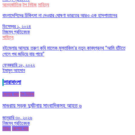
আন্তর্জাতিক
টপ নিউজ
সাহিত্য
বাংলাদেশিদের চিকিৎসা না দেওয়ার ঘোষণা ভারতের আরও এক হাসপাতালের
ডিসেম্বর ১, ২০২৪
নিজস্ব প্রতিবেদক
সাহিত্য
বইমেলায় আসছে তরুণ কবি মালেক মুস্তাকিম’র নতুন কাব্যগ্রন্থ “আমি হাঁটতে
গেলে পথ জড়িয়ে যায় পায়ে”
ফেব্রুয়ারি ১৮, ২০২২
ইমামুল আহসান
সারাবাংলা
জেলার খবর
টপ নিউজ
মাগুরায় সড়ক দুর্ঘটনায় সাংবাদিকসহ আহত ৬
জানুয়ারি ৩০, ২০২৬
নিজস্ব প্রতিবেদক
আরও
জেলার খবর