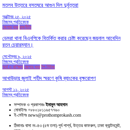
মতলব উত্তরে বসতঘরে আগুন দিল দুর্বৃত্তরা
অক্টোবর ২৫, ২০২৫
নিজস্ব প্রতিবেদক
জেলার খবর
রাজনীতি
ডেমরা থানা বিএনপিকে বিতর্কিত করার চেষ্টা করেছেন জয়নাল আবেদিন
রতন চেয়ারম্যান।
সেপ্টেম্বর ৯, ২০২৫
নিজস্ব প্রতিবেদক
অর্থ ও বাণিজ্য
জেলার খবর
টপ নিউজ
আখাউড়ায় জুলাই শহীদ স্মরণে কৃষি ব্যাংকের বৃক্ষরোপণ
আগস্ট ১২, ২০২৫
নিজস্ব প্রতিবেদক
সম্পাদক ও প্রকাশকঃ
ইমামুল আহসান
মোবাইলঃ +৮৮০১৮১১৬৫৭৭৬০
ই-মেইলঃ news@prothomprokash.com
ঠিকানাঃ বাসা নং-৪৩ (৫ম তলা) পূর্ব পার্শ্ব, উত্তর কাফরুল, ঢাকা ক্যান্টনমেন্ট,