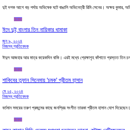
দুই দশক আগে বড় পর্দায় অভিষেক ঘটে বাঙালি অভিনেত্রী রিমি সেনের। অক্ষয় কুমার, অ
বিনোদন
ঈদে দুই বাংলার তিন নায়িকার ধামাকা
জুন ৯, ২০২৪
নিজস্ব প্রতিবেদক
ঈদুল আজহার আর মাত্র কয়েকদিন বাকি। এরই মধ্যে প্রেক্ষাগৃহ কাঁপাতে প্রস্তত তিন চলচ্
বিনোদন
শাকিবের তুফান সিনেমায় ‘চমক’ প্রীতম হাসান
মে ২৫, ২০২৪
নিজস্ব প্রতিবেদক
বর্তমান সময়ের তরুণ প্রজন্মের কাছে জনপ্রিয় সংগীত তারকা প্রীতম হাসান যোগ দিয়েছেন ঢ
বিনোদন