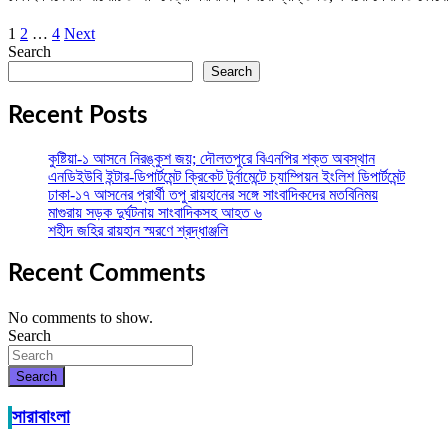
1
2
…
4
Next
Posts
Search
pagination
Search
Recent Posts
কুষ্টিয়া-১ আসনে নিরঙ্কুশ জয়; দৌলতপুরে বিএনপির শক্ত অবস্থান
এনডিইউবি ইন্টার-ডিপার্টমেন্ট ক্রিকেট টুর্নামেন্টে চ্যাম্পিয়ন ইংলিশ ডিপার্টমেন্ট
ঢাকা-১৭ আসনের প্রার্থী তপু রায়হানের সঙ্গে সাংবাদিকদের মতবিনিময়
মাগুরায় সড়ক দুর্ঘটনায় সাংবাদিকসহ আহত ৬
শহীদ জহির রায়হান স্মরণে শ্রদ্ধাঞ্জলি
Recent Comments
No comments to show.
Search
Search
সারাবাংলা