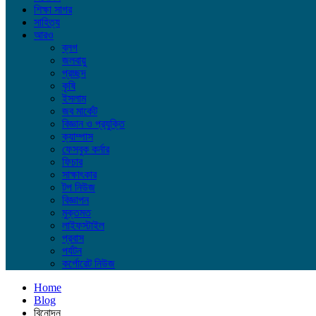
শিক্ষা সাগর
সাহিত্য
আরও
ব্লগ
জলবায়ু
প্রচ্ছদ
কৃষি
ইসলাম
জব মার্কেট
বিজ্ঞান ও প্রযুক্তি
ক্যাম্পাস
ফেসবুক কর্নার
ফিচার
সাক্ষাৎকার
টপ নিউজ
বিজ্ঞাপন
মুক্তমত
লাইফস্টাইল
প্রবাস
পর্যটন
কর্পোরেট নিউজ
Home
Blog
বিনোদন