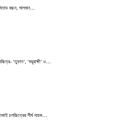
মিতাভ বচ্চন, সালমান…
চিত্র- ‘তুফান’, ‘ময়ূরাক্ষী’ ও…
াকাই চলচ্চিত্রের শীর্ষ নায়ক…