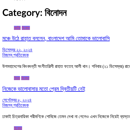
Category:
বিনোদন
জাতীয়
বিনোদন
মঞ্চে উঠে রাহাত বললেন, বাংলাদেশ আমি তোমাকে ভালোবাসি
ডিসেম্বর ২২, ২০২৪
নিজস্ব প্রতিবেদক
উপমহাদেশের কিংবদন্তী সংগীতশিল্পী রাহাত ফতেহ আলী খান। শনিবার (২১ ডিসেম্বর) রাত
ফিচার
বিনোদন
নিজেকে ভালোবাসার মতো প্রেম দ্বিতীয়টি নেই
সেপ্টেম্বর ৮, ২০২৪
নিজস্ব প্রতিবেদক
ঢাকাই চিত্রনায়িকা পরীমণিকে শোবিজে তেমন দেখা না গেলেও এখন নিজেকে নিয়েই ব্যস্
বিনোদন