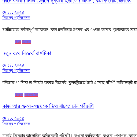
কানে কাতান মিডি ড্রেসে মুগ্ধতা ছড়ালেন ভাবনা, কটাক্ষ নেটিজেনদের
মে ১৮, ২০২৪
নিজস্ব প্রতিবেদক
চলচ্চিত্রের মর্যাদাপূর্ণ আয়োজন ‘কান চলচ্চিত্র উৎসব’ এর ৭৭তম আসরে প্রথমবারের 
ফিচার
বিনোদন
নতুন করে বিতর্কে রাশমিকা
মে ১৪, ২০২৪
নিজস্ব প্রতিবেদক
বলিউডে পা দিতে না দিতেই বারবার বিতর্কের কেন্দ্রবিন্দুতে উঠে এসেছে দক্ষিণী অভিনেত্রী 
বিনোদন
লাইফস্টাইল
কাজ আর ছেলে-মেয়েকে নিয়ে বাঁচতে চান পরীমণি
মে ১০, ২০২৪
নিজস্ব প্রতিবেদক
ঢাকাই সিনেমার আলোচিত অভিনেত্রী পরীমণি। কখনো ব্যক্তিগত, কখনো পেশাগত কো