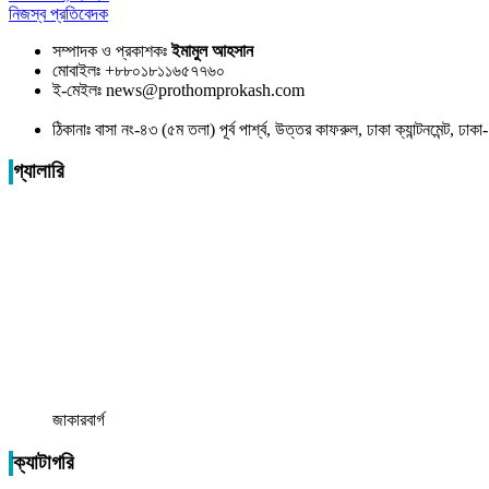
নিজস্ব প্রতিবেদক
সম্পাদক ও প্রকাশকঃ
ইমামুল আহসান
মোবাইলঃ +৮৮০১৮১১৬৫৭৭৬০
ই-মেইলঃ news@prothomprokash.com
ঠিকানাঃ বাসা নং-৪৩ (৫ম তলা) পূর্ব পার্শ্ব, উত্তর কাফরুল, ঢাকা ক্যান্টনমেন্ট, ঢ
গ্যালারি
জাকারবার্গ
ক্যাটাগরি