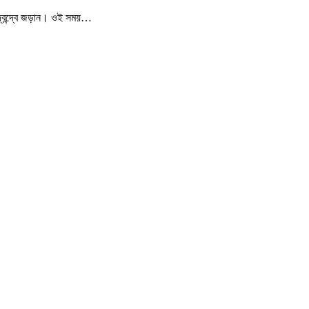
ি দ্বন্দ্বে জড়ান। ওই সময়…