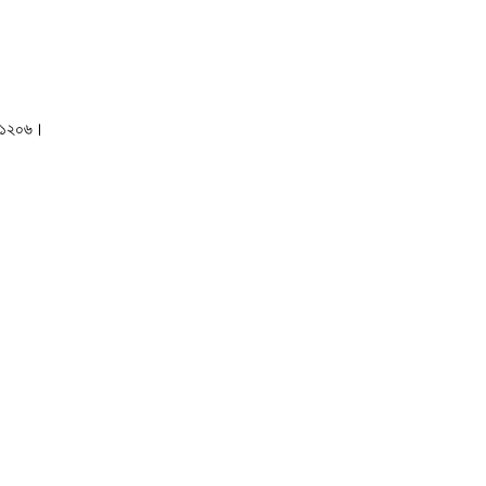
াকা-১২০৬।