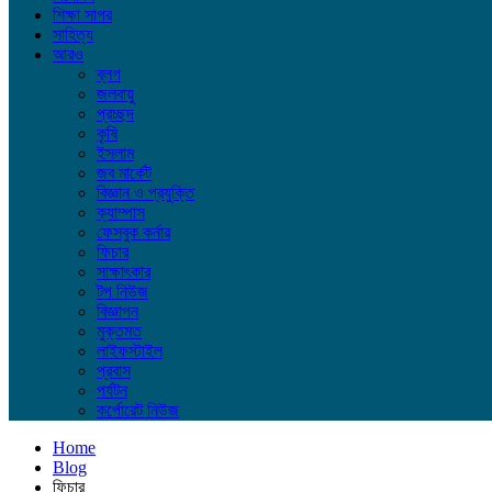
শিক্ষা সাগর
সাহিত্য
আরও
ব্লগ
জলবায়ু
প্রচ্ছদ
কৃষি
ইসলাম
জব মার্কেট
বিজ্ঞান ও প্রযুক্তি
ক্যাম্পাস
ফেসবুক কর্নার
ফিচার
সাক্ষাৎকার
টপ নিউজ
বিজ্ঞাপন
মুক্তমত
লাইফস্টাইল
প্রবাস
পর্যটন
কর্পোরেট নিউজ
Home
Blog
ফিচার