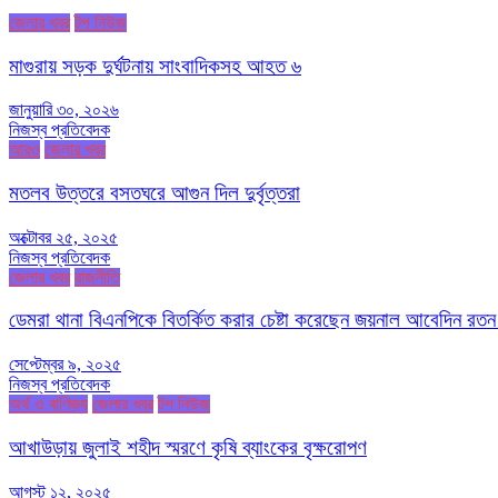
জেলার খবর
টপ নিউজ
মাগুরায় সড়ক দুর্ঘটনায় সাংবাদিকসহ আহত ৬
জানুয়ারি ৩০, ২০২৬
নিজস্ব প্রতিবেদক
আরও
জেলার খবর
মতলব উত্তরে বসতঘরে আগুন দিল দুর্বৃত্তরা
অক্টোবর ২৫, ২০২৫
নিজস্ব প্রতিবেদক
জেলার খবর
রাজনীতি
ডেমরা থানা বিএনপিকে বিতর্কিত করার চেষ্টা করেছেন জয়নাল আবেদিন রতন
সেপ্টেম্বর ৯, ২০২৫
নিজস্ব প্রতিবেদক
অর্থ ও বাণিজ্য
জেলার খবর
টপ নিউজ
আখাউড়ায় জুলাই শহীদ স্মরণে কৃষি ব্যাংকের বৃক্ষরোপণ
আগস্ট ১২, ২০২৫