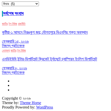
ক্যাটাগরি
সর্বশেষ সংবাদ
জাতীয়
টপ নিউজ
রাজনীতি
কুষ্টিয়া-১ আসনে নিরঙ্কুশ জয়; দৌলতপুরে বিএনপির শক্ত অবস্থান
ফেব্রুয়ারি ১৫, ২০২৬
নিজস্ব প্রতিবেদক
খেলাধুলা
জাতীয়
টপ নিউজ
এনডিইউবি ইন্টার-ডিপার্টমেন্ট ক্রিকেট টুর্নামেন্টে চ্যাম্পিয়ন ইংলিশ ডিপার্টমেন্ট
ফেব্রুয়ারি ৮, ২০২৬
নিজস্ব প্রতিবেদক
Copyright © ২০২৬
Theme by:
Theme Horse
Proudly Powered by:
WordPress