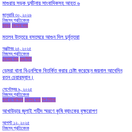
মাগুরায় সড়ক দুর্ঘটনায় সাংবাদিকসহ আহত ৬
জানুয়ারি ৩০, ২০২৬
নিজস্ব প্রতিবেদক
আরও
জেলার খবর
মতলব উত্তরে বসতঘরে আগুন দিল দুর্বৃত্তরা
অক্টোবর ২৫, ২০২৫
নিজস্ব প্রতিবেদক
জেলার খবর
রাজনীতি
ডেমরা থানা বিএনপিকে বিতর্কিত করার চেষ্টা করেছেন জয়নাল আবেদিন
রতন চেয়ারম্যান।
সেপ্টেম্বর ৯, ২০২৫
নিজস্ব প্রতিবেদক
অর্থ ও বাণিজ্য
জেলার খবর
টপ নিউজ
আখাউড়ায় জুলাই শহীদ স্মরণে কৃষি ব্যাংকের বৃক্ষরোপণ
আগস্ট ১২, ২০২৫
নিজস্ব প্রতিবেদক