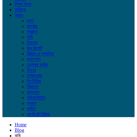
শিক্ষা সাগর
সাহিত্য
আরও
ব্লগ
জলবায়ু
প্রচ্ছদ
কৃষি
ইসলাম
জব মার্কেট
বিজ্ঞান ও প্রযুক্তি
ক্যাম্পাস
ফেসবুক কর্নার
ফিচার
সাক্ষাৎকার
টপ নিউজ
বিজ্ঞাপন
মুক্তমত
লাইফস্টাইল
প্রবাস
পর্যটন
কর্পোরেট নিউজ
Home
Blog
কৃষি