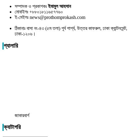
সম্পাদক ও প্রকাশকঃ
ইমামুল আহসান
মোবাইলঃ +৮৮০১৮১১৬৫৭৭৬০
ই-মেইলঃ news@prothomprokash.com
ঠিকানাঃ বাসা নং-৪৩ (৫ম তলা) পূর্ব পার্শ্ব, উত্তর কাফরুল, ঢাকা ক্যান্টনমেন্ট,
ঢাকা-১২০৬।
গ্যালারি
জাকারবার্গ
ক্যাটাগরি