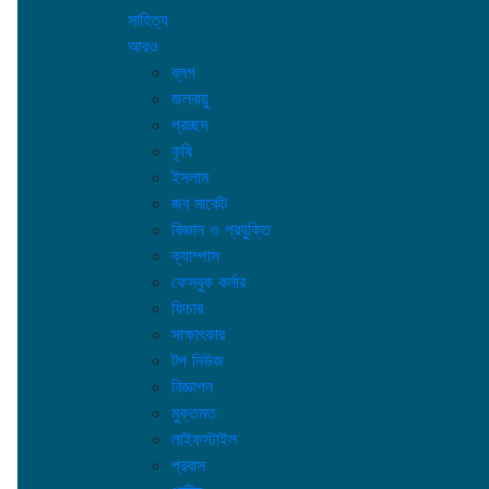
সাহিত্য
আরও
ব্লগ
জলবায়ু
প্রচ্ছদ
কৃষি
ইসলাম
জব মার্কেট
বিজ্ঞান ও প্রযুক্তি
ক্যাম্পাস
ফেসবুক কর্নার
ফিচার
সাক্ষাৎকার
টপ নিউজ
বিজ্ঞাপন
মুক্তমত
লাইফস্টাইল
প্রবাস