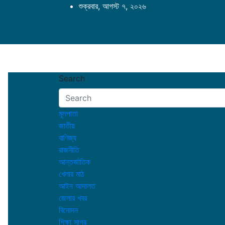
Skip
শুক্রবার, আগস্ট ৭, ২০২৬
to
content
Search
মূলপাতা
জাতীয়
বাণিজ্য
রাজনীতি
আন্তর্জাতিক
খেলার মাঠ
আইন আদালত
জেলার খবর
বিনোদন
শিক্ষা সাগর