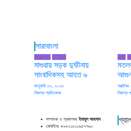
সারাবাংলা
জেলার খবর
টপ নিউজ
আরও
জে
মাগুরায় সড়ক দুর্ঘটনায়
মতলব
সাংবাদিকসহ আহত ৬
আগুন 
জানুয়ারি ৩০, ২০২৬
অক্টোবর
নিজস্ব প্রতিবেদক
নিজস্ব প
সম্পাদক ও প্রকাশকঃ
ইমামুল আহসান
গ্যাল
মোবাইলঃ +৮৮০১৮১১৬৫৭৭৬০