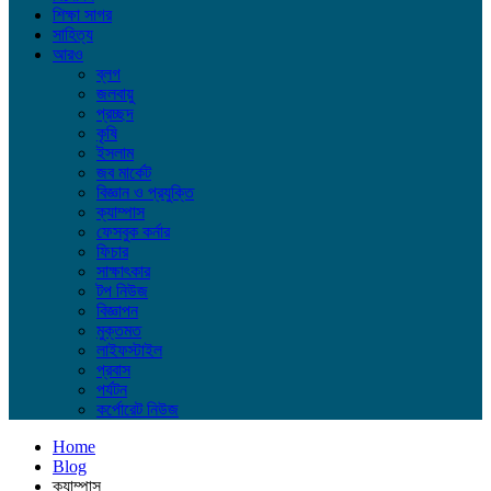
শিক্ষা সাগর
সাহিত্য
আরও
ব্লগ
জলবায়ু
প্রচ্ছদ
কৃষি
ইসলাম
জব মার্কেট
বিজ্ঞান ও প্রযুক্তি
ক্যাম্পাস
ফেসবুক কর্নার
ফিচার
সাক্ষাৎকার
টপ নিউজ
বিজ্ঞাপন
মুক্তমত
লাইফস্টাইল
প্রবাস
পর্যটন
কর্পোরেট নিউজ
Home
Blog
ক্যাম্পাস