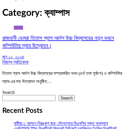
Category:
ক্যাম্পাস
ক্যাম্পাস
রাজধানী ডেমরা তিতাস গ্যাস আর্দশ উচ্চ বিদ্যালয়ের নতুন ভবনে
কম্পিউটার ল্যাব উদ্বোধন।
জুন ১২, ২০২৪
নিজস্ব প্রতিবেদক
তিতাস গ্যাস আর্দশ উচ্চ বিদ্যালয়ের সম্প্রসারিত ভবন (৪র্থ তলা পূর্বাংশ) ও কম্পিউটার
ল্যাব-এর শুভ উদ্বোধন অনুষ্ঠিত…
Search
Search
Recent Posts
কুষ্টিয়া-১ আসনে নিরঙ্কুশ জয়; দৌলতপুরে বিএনপির শক্ত অবস্থান
এনডিইউবি ইন্টার-ডিপার্টমেন্ট ক্রিকেট টুর্নামেন্টে চ্যাম্পিয়ন ইংলিশ ডিপার্টমেন্ট