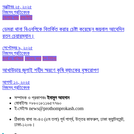
অক্টোবর ২৫, ২০২৫
নিজস্ব প্রতিবেদক
জেলার খবর
রাজনীতি
ডেমরা থানা বিএনপিকে বিতর্কিত করার চেষ্টা করেছেন জয়নাল আবেদিন
রতন চেয়ারম্যান।
সেপ্টেম্বর ৯, ২০২৫
নিজস্ব প্রতিবেদক
অর্থ ও বাণিজ্য
জেলার খবর
টপ নিউজ
আখাউড়ায় জুলাই শহীদ স্মরণে কৃষি ব্যাংকের বৃক্ষরোপণ
আগস্ট ১২, ২০২৫
নিজস্ব প্রতিবেদক
সম্পাদক ও প্রকাশকঃ
ইমামুল আহসান
মোবাইলঃ +৮৮০১৮১১৬৫৭৭৬০
ই-মেইলঃ news@prothomprokash.com
ঠিকানাঃ বাসা নং-৪৩ (৫ম তলা) পূর্ব পার্শ্ব, উত্তর কাফরুল, ঢাকা ক্যান্টনমেন্ট,
ঢাকা-১২০৬।