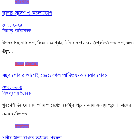
লাইফস্টাইল
ছানার সন্দেশ ও কমলাভোগ
মে ৮, ২০২৪
নিজস্ব প্রতিবেদক
উপকরণ: ছানা ৪ কাপ, ক্রিম ১৭০ গ্রাম, চিনি ২ কাপ মাওয়া (গ্রেটেড) দেড় কাপ, এলাচ
গুঁড়া…
বিনোদন
লাইফস্টাইল
বছর ঘোরার আগেই ভেঙে গেল আদিত্য-অনন্যার প্রেম
মে ৫, ২০২৪
নিজস্ব প্রতিবেদক
খুব বেশি দিন হয়নি বড় পর্দায় পা রেখেছেন চাঙ্কি পান্ডের কন্যা অনন্যা পান্ডে। কাজের
চেয়ে ব্যক্তিগত…
লাইফস্টাইল
শরীর ঠান্ডা রাখবে দইয়ের শরবত