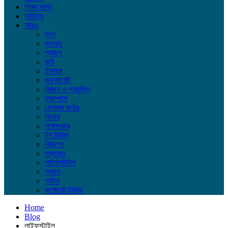
শিক্ষা সাগর
সাহিত্য
আরও
ব্লগ
জলবায়ু
প্রচ্ছদ
কৃষি
ইসলাম
জব মার্কেট
বিজ্ঞান ও প্রযুক্তি
ক্যাম্পাস
ফেসবুক কর্নার
ফিচার
সাক্ষাৎকার
টপ নিউজ
বিজ্ঞাপন
মুক্তমত
লাইফস্টাইল
প্রবাস
পর্যটন
কর্পোরেট নিউজ
Home
Blog
লাইফস্টাইল