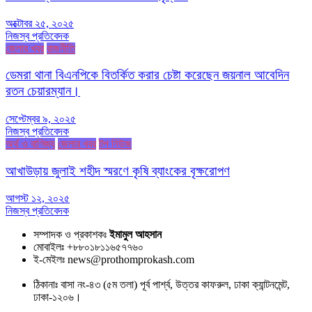
অক্টোবর ২৫, ২০২৫
নিজস্ব প্রতিবেদক
জেলার খবর
রাজনীতি
ডেমরা থানা বিএনপিকে বিতর্কিত করার চেষ্টা করেছেন জয়নাল আবেদিন
রতন চেয়ারম্যান।
সেপ্টেম্বর ৯, ২০২৫
নিজস্ব প্রতিবেদক
অর্থ ও বাণিজ্য
জেলার খবর
টপ নিউজ
আখাউড়ায় জুলাই শহীদ স্মরণে কৃষি ব্যাংকের বৃক্ষরোপণ
আগস্ট ১২, ২০২৫
নিজস্ব প্রতিবেদক
সম্পাদক ও প্রকাশকঃ
ইমামুল আহসান
মোবাইলঃ +৮৮০১৮১১৬৫৭৭৬০
ই-মেইলঃ news@prothomprokash.com
ঠিকানাঃ বাসা নং-৪৩ (৫ম তলা) পূর্ব পার্শ্ব, উত্তর কাফরুল, ঢাকা ক্যান্টনমেন্ট,
ঢাকা-১২০৬।