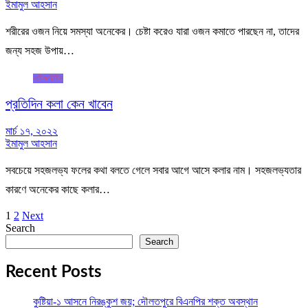
ইমামুল আহসান
শরীরের ওজন নিয়ে সমস্যা অনেকের। চেষ্টা করেও যারা ওজন কমাতে পারছেন না, তাদের
জন্য সহজ উপায়…
লাইফস্টাইল
প্রতিদিন কলা কেন খাবেন
মার্চ ১৭, ২০২২
ইমামুল আহসান
সবচেয়ে সহজলভ্য ফলের কথা বলতে গেলে সবার আগে আসে কলার নাম। সহজলভ্যতার
কারণে অনেকের কাছে কলার…
1
2
Next
Posts
Search
pagination
Search
Recent Posts
কুষ্টিয়া-১ আসনে নিরঙ্কুশ জয়; দৌলতপুরে বিএনপির শক্ত অবস্থান