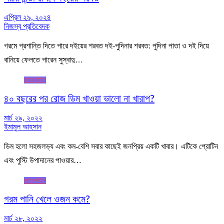
এপ্রিল ২৯, ২০২৪
নিজস্ব প্রতিবেদক
গরমে প্রশান্তি দিতে পারে দইয়ের শরবত দই-পুদিনার শরবত: পুদিনা পাতা ও দই দিয়ে
বানিয়ে ফেলতে পারেন সুস্বাদু…
লাইফস্টাইল
৪০ বছরের পর রোজ ডিম খাওয়া ভালো না খারাপ?
মার্চ ২৯, ২০২২
ইমামুল আহসান
ডিম হলো সহজলভ্য এবং কম-বেশি সবার কাছেই জনপ্রিয় একটি খাবার। এটিকে প্রোটিন
এবং পুস্টি উপাদানের পাওয়ার…
লাইফস্টাইল
গরম পানি খেলে ওজন কমে?
মার্চ ২৮, ২০২২