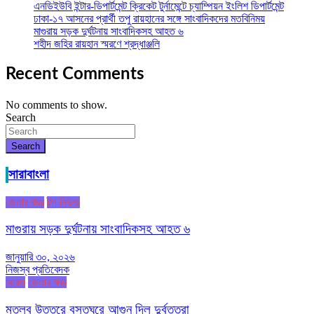
এনডিইউবি ইন্টার-ডিপার্টমেন্ট ক্রিকেট টুর্নামেন্টে চ্যাম্পিয়ন ইংলিশ ডিপার্টমেন্ট
ঢাকা-১৭ আসনের প্রার্থী তপু রায়হানের সঙ্গে সাংবাদিকদের মতবিনিময়
মাগুরায় সড়ক দুর্ঘটনায় সাংবাদিকসহ আহত ৬
শহীদ জহির রায়হান স্মরণে শ্রদ্ধাঞ্জলি
Recent Comments
No comments to show.
Search
Search
সারাবাংলা
জেলার খবর
টপ নিউজ
মাগুরায় সড়ক দুর্ঘটনায় সাংবাদিকসহ আহত ৬
জানুয়ারি ৩০, ২০২৬
নিজস্ব প্রতিবেদক
আরও
জেলার খবর
মতলব উত্তরে বসতঘরে আগুন দিল দুর্বৃত্তরা