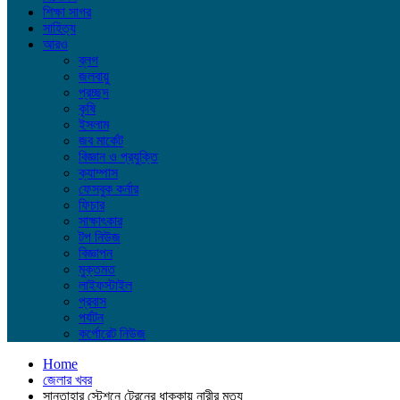
শিক্ষা সাগর
সাহিত্য
আরও
ব্লগ
জলবায়ু
প্রচ্ছদ
কৃষি
ইসলাম
জব মার্কেট
বিজ্ঞান ও প্রযুক্তি
ক্যাম্পাস
ফেসবুক কর্নার
ফিচার
সাক্ষাৎকার
টপ নিউজ
বিজ্ঞাপন
মুক্তমত
লাইফস্টাইল
প্রবাস
পর্যটন
কর্পোরেট নিউজ
Home
জেলার খবর
সান্তাহার স্টেশনে ট্রেনের ধাক্কায় নারীর মৃত্যু