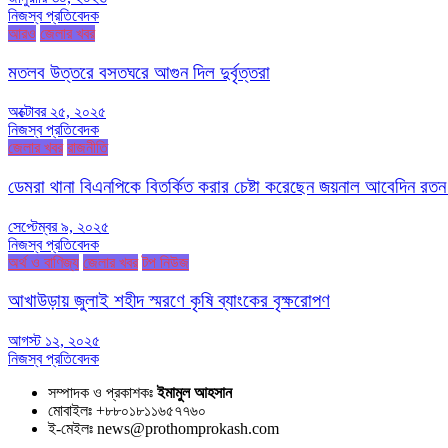
নিজস্ব প্রতিবেদক
আরও
জেলার খবর
মতলব উত্তরে বসতঘরে আগুন দিল দুর্বৃত্তরা
অক্টোবর ২৫, ২০২৫
নিজস্ব প্রতিবেদক
জেলার খবর
রাজনীতি
ডেমরা থানা বিএনপিকে বিতর্কিত করার চেষ্টা করেছেন জয়নাল আবেদিন রতন
সেপ্টেম্বর ৯, ২০২৫
নিজস্ব প্রতিবেদক
অর্থ ও বাণিজ্য
জেলার খবর
টপ নিউজ
আখাউড়ায় জুলাই শহীদ স্মরণে কৃষি ব্যাংকের বৃক্ষরোপণ
আগস্ট ১২, ২০২৫
নিজস্ব প্রতিবেদক
সম্পাদক ও প্রকাশকঃ
ইমামুল আহসান
মোবাইলঃ +৮৮০১৮১১৬৫৭৭৬০
ই-মেইলঃ news@prothomprokash.com