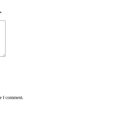
*
me I comment.