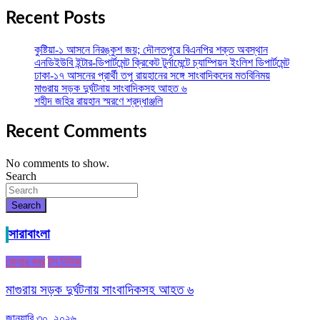
Recent Posts
কুষ্টিয়া-১ আসনে নিরঙ্কুশ জয়; দৌলতপুরে বিএনপির শক্ত অবস্থান
এনডিইউবি ইন্টার-ডিপার্টমেন্ট ক্রিকেট টুর্নামেন্টে চ্যাম্পিয়ন ইংলিশ ডিপার্টমেন্ট
ঢাকা-১৭ আসনের প্রার্থী তপু রায়হানের সঙ্গে সাংবাদিকদের মতবিনিময়
মাগুরায় সড়ক দুর্ঘটনায় সাংবাদিকসহ আহত ৬
শহীদ জহির রায়হান স্মরণে শ্রদ্ধাঞ্জলি
Recent Comments
No comments to show.
Search
Search
সারাবাংলা
জেলার খবর
টপ নিউজ
মাগুরায় সড়ক দুর্ঘটনায় সাংবাদিকসহ আহত ৬
জানুয়ারি ৩০, ২০২৬