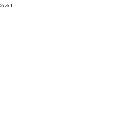
াকা-১২০৬।