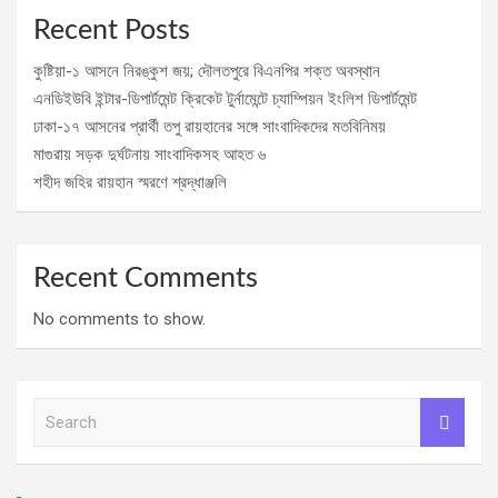
Recent Posts
কুষ্টিয়া-১ আসনে নিরঙ্কুশ জয়; দৌলতপুরে বিএনপির শক্ত অবস্থান
এনডিইউবি ইন্টার-ডিপার্টমেন্ট ক্রিকেট টুর্নামেন্টে চ্যাম্পিয়ন ইংলিশ ডিপার্টমেন্ট
ঢাকা-১৭ আসনের প্রার্থী তপু রায়হানের সঙ্গে সাংবাদিকদের মতবিনিময়
মাগুরায় সড়ক দুর্ঘটনায় সাংবাদিকসহ আহত ৬
শহীদ জহির রায়হান স্মরণে শ্রদ্ধাঞ্জলি
Recent Comments
No comments to show.
S
e
a
r