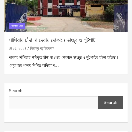
জেলার খবর
সাঁথিয়ায় চাঁদা না দেয়ায় দোকানে ভাংচুর ও লুটপাট
মে ১৫, ২০২৪
নিজস্ব প্রতিবেদক
পাবনার সাঁথিয়ায় দাবিকৃত চাঁদা না পেয়ে দোকানে ভাংচুর ও লুটপাটের ঘটনা ঘটেছে।
এব্যাপারে থানায় লিখিত অভিযোগ…
Search
Search