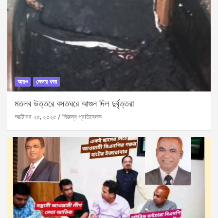
আরও
জেলার খবর
মতলব উত্তরে বসতঘরে আগুন দিল দুর্বৃত্তরা
অক্টোবর ২৫, ২০২৫
নিজস্ব প্রতিবেদক