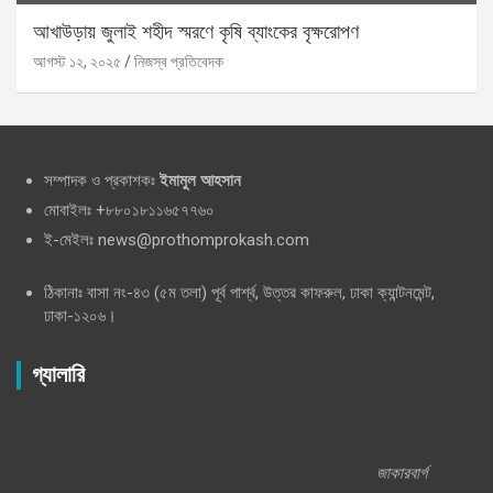
আখাউড়ায় জুলাই শহীদ স্মরণে কৃষি ব্যাংকের বৃক্ষরোপণ
আগস্ট ১২, ২০২৫
নিজস্ব প্রতিবেদক
সম্পাদক ও প্রকাশকঃ
ইমামুল আহসান
মোবাইলঃ +৮৮০১৮১১৬৫৭৭৬০
ই-মেইলঃ news@prothomprokash.com
ঠিকানাঃ বাসা নং-৪৩ (৫ম তলা) পূর্ব পার্শ্ব, উত্তর কাফরুল, ঢাকা ক্যান্টনমেন্ট,
ঢাকা-১২০৬।
গ্যালারি
জাকারবার্গ