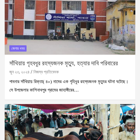
জেলার খবর
সাঁথিয়ায় গৃহবধুর রহস্যজনক মৃত্যু, হত্যার দাবি পরিবারের
জুন ২৩, ২০২৪
নিজস্ব প্রতিবেদক
পাবনার সাঁথিয়ায় রিক্তা( ৪০) নামের এক গৃহিধুর রহস্যজনক মৃত্যুর ঘটনা ঘটেছে।
সে উপজেলার কাশিনাথপুর গ্রামের জাহাঙ্গীরের…