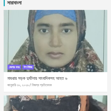
c
সারাবাংলা
h
জেলার খবর
টপ নিউজ
মাগুরায় সড়ক দুর্ঘটনায় সাংবাদিকসহ আহত ৬
জানুয়ারি ৩০, ২০২৬
নিজস্ব প্রতিবেদক