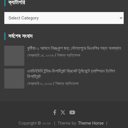
ক্যাটাগরি
ক্যাটাগরি
সর্বশেষ সংবাদ
কুষ্টিয়া-১ আসনে নিরঙ্কুশ জয়; দৌলতপুরে বিএনপির শক্ত অবস্থান
ফেব্রুয়ারি ১৫, ২০২৬
নিজস্ব প্রতিবেদক
এনডিইউবি ইন্টার-ডিপার্টমেন্ট ক্রিকেট টুর্নামেন্টে চ্যাম্পিয়ন ইংলিশ
ডিপার্টমেন্ট
ফেব্রুয়ারি ৮, ২০২৬
নিজস্ব প্রতিবেদক
Copyright © ২০২৬
Theme by:
Theme Horse