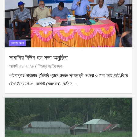
জেলার খবর
সাঘাটায় টাউন হল সভা অনুষ্ঠিত
আগস্ট ২৮, ২০২৪
নিজস্ব প্রতিবেদক
গাইবান্ধার সাঘাটায় পুটিমারি গ্রামে উদয়ন স্বাবলম্বী সংস্থা ও ঢাকা আই,আই,ডি’র
যৌথ উদ্যোগে ২৭ আগস্ট (মঙ্গলবার) বর্তমান…