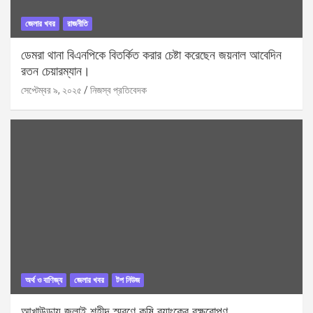
জেলার খবর
রাজনীতি
ডেমরা থানা বিএনপিকে বিতর্কিত করার চেষ্টা করেছেন জয়নাল আবেদিন
রতন চেয়ারম্যান।
সেপ্টেম্বর ৯, ২০২৫
নিজস্ব প্রতিবেদক
অর্থ ও বাণিজ্য
জেলার খবর
টপ নিউজ
আখাউড়ায় জুলাই শহীদ স্মরণে কৃষি ব্যাংকের বৃক্ষরোপণ