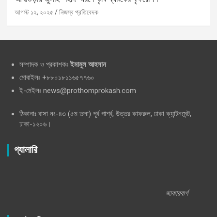
আগস্ট ১২, ২০২৫
নিজস্ব প্রতিবেদক
সম্পাদক ও প্রকাশকঃ
ইমামুল আহসান
মোবাইলঃ +৮৮০১৮১১৬৫৭৭৬০
ই-মেইলঃ news@prothomprokash.com
ঠিকানাঃ বাসা নং-৪৩ (৫ম তলা) পূর্ব পার্শ্ব, উত্তর কাফরুল, ঢাকা ক্যান্টনমেন্ট,
ঢাকা-১২০৬।
গ্যালারি
জাকারবার্গ