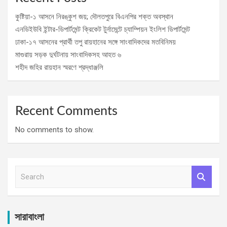
কুষ্টিয়া-১ আসনে নিরঙ্কুশ জয়; দৌলতপুরে বিএনপির শক্ত অবস্থান
এনডিইউবি ইন্টার-ডিপার্টমেন্ট ক্রিকেট টুর্নামেন্টে চ্যাম্পিয়ন ইংলিশ ডিপার্টমেন্ট
ঢাকা-১৭ আসনের প্রার্থী তপু রায়হানের সঙ্গে সাংবাদিকদের মতবিনিময়
মাগুরায় সড়ক দুর্ঘটনায় সাংবাদিকসহ আহত ৬
শহীদ জহির রায়হান স্মরণে শ্রদ্ধাঞ্জলি
Recent Comments
No comments to show.
S
e
a
r
c
সারাবাংলা
h