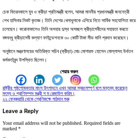
চেক বিতরনকালে যুব ও ক্রীড়া প্রতিমন্ত্রী বলেন, আমরা মাননীয় প্রধানমন্ত্রী জননেত্রী
শেখ হাসিনার নিকট কৃতজ্ঞ। তিনি দেশের খেলাধুলাকে এগিয়ে নিতে সার্বিক সহযোগিতা করে
চলেছেন। করোনাকালেও তিনি অসহায় দুস্থ অসচ্ছল ক্রীড়াসেবীদের সহায়তা করতে
বঙ্গবন্ধু ক্রীড়াসেবী কল্যাণ ফাউন্ডেশনকে ৩০ কোটি টাকা সীড মানি প্রদান করেছেন।
অনুষ্ঠানে মন্ত্রণালয়ের অতিরিক্ত সচিব (ক্রীড়া) মোঃ মোশারফ হোসেন মোল্লাসহ উর্ধতন
কর্মকর্তাবৃন্দ উপস্থিত ছিলেন।
শেয়ার করুন
রাষ্ট্রীয় পৃষ্ঠপোষকতায় মাংস উৎপাদনে এখন আমরা স্বয়ংসম্পূর্ণ বলে মন্তব্য করেছেন
Post
মৎস্য ও প্রাণিসম্পদ মন্ত্রী শ ম রেজাউল করিম।
navigation
২২ ফেব্রুয়ারি থেকে শ্রেণিকক্ষে পাঠদান শুরু
Leave a Reply
Your email address will not be published.
Required fields are
marked
*