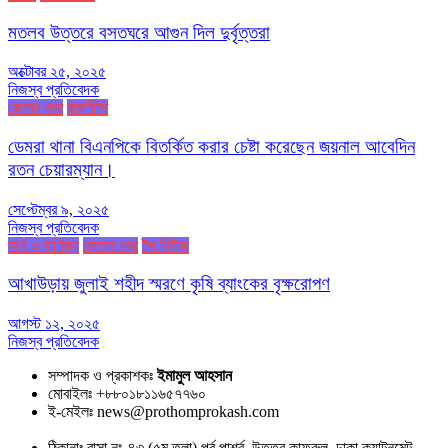
মতলব উত্তরে বসতঘরে আগুন দিল দুর্বৃত্তরা
অক্টোবর ২৫, ২০২৫
নিজস্ব প্রতিবেদক
জেলার খবর
রাজনীতি
ডেমরা থানা বিএনপিকে বিতর্কিত করার চেষ্টা করেছেন জয়নাল আবেদিন
রতন চেয়ারম্যান।
সেপ্টেম্বর ৯, ২০২৫
নিজস্ব প্রতিবেদক
অর্থ ও বাণিজ্য
জেলার খবর
টপ নিউজ
আখাউড়ায় জুলাই শহীদ স্মরণে কৃষি ব্যাংকের বৃক্ষরোপণ
আগস্ট ১২, ২০২৫
নিজস্ব প্রতিবেদক
সম্পাদক ও প্রকাশকঃ
ইমামুল আহসান
মোবাইলঃ +৮৮০১৮১১৬৫৭৭৬০
ই-মেইলঃ news@prothomprokash.com
ঠিকানাঃ বাসা নং-৪৩ (৫ম তলা) পূর্ব পার্শ্ব, উত্তর কাফরুল, ঢাকা ক্যান্টনমেন্ট,