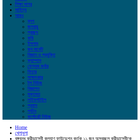
শিক্ষা সাগর
সাহিত্য
আরও
ব্লগ
জলবায়ু
প্রচ্ছদ
কৃষি
ইসলাম
জব মার্কেট
বিজ্ঞান ও প্রযুক্তি
ক্যাম্পাস
ফেসবুক কর্নার
ফিচার
সাক্ষাৎকার
টপ নিউজ
বিজ্ঞাপন
মুক্তমত
লাইফস্টাইল
প্রবাস
পর্যটন
কর্পোরেট নিউজ
Home
খেলাধুলা
বঙ্গবন্ধু ক্রীড়াসেবী কল্যাণ ফাউন্ডেশন কর্তৃক ১১ জন অস্বচ্ছল ক্রীড়াসেবীকে