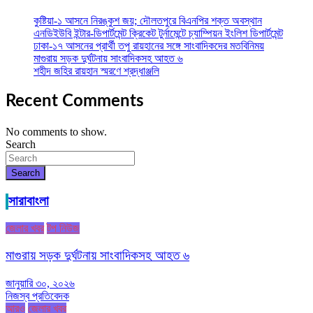
কুষ্টিয়া-১ আসনে নিরঙ্কুশ জয়; দৌলতপুরে বিএনপির শক্ত অবস্থান
এনডিইউবি ইন্টার-ডিপার্টমেন্ট ক্রিকেট টুর্নামেন্টে চ্যাম্পিয়ন ইংলিশ ডিপার্টমেন্ট
ঢাকা-১৭ আসনের প্রার্থী তপু রায়হানের সঙ্গে সাংবাদিকদের মতবিনিময়
মাগুরায় সড়ক দুর্ঘটনায় সাংবাদিকসহ আহত ৬
শহীদ জহির রায়হান স্মরণে শ্রদ্ধাঞ্জলি
Recent Comments
No comments to show.
Search
Search
সারাবাংলা
জেলার খবর
টপ নিউজ
মাগুরায় সড়ক দুর্ঘটনায় সাংবাদিকসহ আহত ৬
জানুয়ারি ৩০, ২০২৬
নিজস্ব প্রতিবেদক
আরও
জেলার খবর