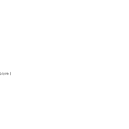
াকা-১২০৬।