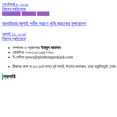
সেপ্টেম্বর ৯, ২০২৫
নিজস্ব প্রতিবেদক
অর্থ ও বাণিজ্য
জেলার খবর
টপ নিউজ
আখাউড়ায় জুলাই শহীদ স্মরণে কৃষি ব্যাংকের বৃক্ষরোপণ
আগস্ট ১২, ২০২৫
নিজস্ব প্রতিবেদক
সম্পাদক ও প্রকাশকঃ
ইমামুল আহসান
মোবাইলঃ +৮৮০১৮১১৬৫৭৭৬০
ই-মেইলঃ news@prothomprokash.com
ঠিকানাঃ বাসা নং-৪৩ (৫ম তলা) পূর্ব পার্শ্ব, উত্তর কাফরুল, ঢাকা ক্যান্টনমেন্ট, ঢ
গ্যালারি