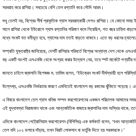
সরবরাহ করে রাশিয়া। সবচেয়ে বেশি তেল রপ্তানি করে সৌদি আরব।
শুধু তেলই নয়, বিশ্বের শীর্ষ প্রাকৃতিক গ্যাস সরবরাহকারী দেশও রাশিয়া। যে কোনো সম
সালে রাশিয়া থেকে ইউরোপে গ্যাস রপ্তানির পরিমাণ কমে গিয়েছিল, গত বছর চাহিদা বাড়
মধ্যে সংকট যত ঘনীভূত হবে, গ্যাসের দাম ততই বাড়তে থাকবে। এতে বড় ধরনের চ্যালেঞ
সম্প্রতি যুক্তরাষ্ট্র জানিয়েছে, দেশটি রাশিয়ার পরিবর্তে বিশ্বের অন্যান্য দেশ থেকে 
বড় একটি অংশই এলএনজি থেকে সংগ্রহ করার উদ্যোগ নেয়, তবে স্পট মার্কেটে পণ্যটি
জানতে চাইলে জ্বালানি বিশেষজ্ঞ ম. তামিম বলেন, ‘ইউক্রেন সংকট দীর্ঘস্থায়ী হলে পরি
উল্লেখ্য, এলএনজি নির্ভরতার কারণে এমনিতেই বাংলাদেশ বড় রকমের ঝুঁকিতে পড়েছে। 
এ বিষয়ে বাংলাদেশ তেল গ্যাস খনিজ সম্পদ করপোরেশনের একজন পরিচালক আমাদের সময়কে
এই যুদ্ধাবস্থা বিরাজমান থাকে এবং আন্তর্জাতিক বাজারে জ্বালানির দাম অস্থির থাকে, ত
এদিকে বাংলাদেশ পেট্রোলিয়াম করপোরেশন (বিপিসির) এক কর্মকর্তা বলেন, ‘যখন আন্তর্জা
তেল যদি ১০২ ডলারে দাঁড়ায়, তখন বিরাট লোকসান বা ভর্তুকি দিতে হয় সরকারকে।’