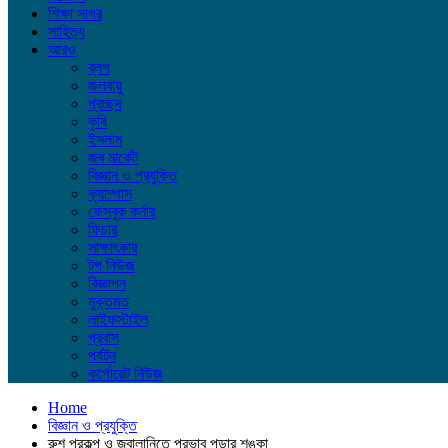
শিক্ষা সাগর
সাহিত্য
আরও
ব্লগ
জলবায়ু
প্রচ্ছদ
কৃষি
ইসলাম
জব মার্কেট
বিজ্ঞান ও প্রযুক্তি
ক্যাম্পাস
ফেসবুক কর্নার
ফিচার
সাক্ষাৎকার
টপ নিউজ
বিজ্ঞাপন
মুক্তমত
লাইফস্টাইল
প্রবাস
পর্যটন
কর্পোরেট নিউজ
Home
বিজ্ঞান ও প্রযুক্তি
রুশ প্রকল্প ও জ্বালানিতে প্রভাব পড়ার শঙ্কা