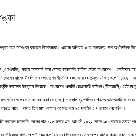
শঙ্কা
াব পড়বে বলে আশঙ্কা করছেন বিশেষজ্ঞরা। এছাড়া রাশিয়ার ওপর অন্যান্য দেশ অর্থনৈতিক নিষ
যাস (এলএনজি), কয়লা আমদানি করে দেশের জ্বালানির চাহিদা মেটায় বাংলাদেশ। এমনিতেই ক
তেলের দামের ঊর্ধ্বগতি বাংলাদেশের নীতিনির্ধারকদের মধ্যে চিন্তা ভাঁজ ফেলে দিয়েছে। 
 ভর্তুকি কমানোর উদ্যোগ নিয়েছে। বাংলাদেশ এনার্জি রেগুলেটরি কমিশন (বিইআরসি) এরই মধ্যে
বালানি তেলের দাম আরেক দফা বেড়েছে। গতকাল বৃহস্পতিবার পর্যন্ত আন্তর্জাতিক বাজারে 
ম আরও বাড়তে পারে। অথচ তিন মাস আগেও তেলের দাম ৬৫ দশমিক ৫৭ ডলারে নেমেছিল।
র্ধে প্রতি ব্যারেল জ্বালানি তেলের দাম ১২৫ ডলার এবং আগামী ২০২৩ সালে ১৫০ ডলারে উঠতে প
ার প্রতিক্রিয়ায় রাশিয়াও পাল্টা পদক্ষেপ হিসেবে বিশ্ববাজারে তেল ও প্রাকৃতিক গ্যাস রপ্তান