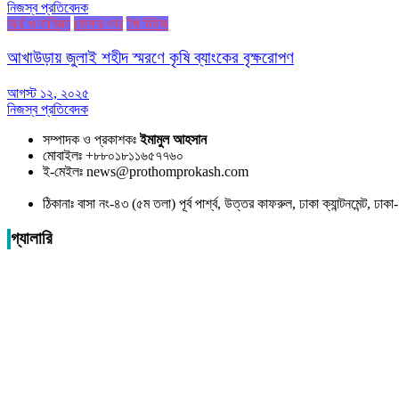
নিজস্ব প্রতিবেদক
অর্থ ও বাণিজ্য
জেলার খবর
টপ নিউজ
আখাউড়ায় জুলাই শহীদ স্মরণে কৃষি ব্যাংকের বৃক্ষরোপণ
আগস্ট ১২, ২০২৫
নিজস্ব প্রতিবেদক
সম্পাদক ও প্রকাশকঃ
ইমামুল আহসান
মোবাইলঃ +৮৮০১৮১১৬৫৭৭৬০
ই-মেইলঃ news@prothomprokash.com
ঠিকানাঃ বাসা নং-৪৩ (৫ম তলা) পূর্ব পার্শ্ব, উত্তর কাফরুল, ঢাকা ক্যান্টনমেন্ট, ঢ
গ্যালারি