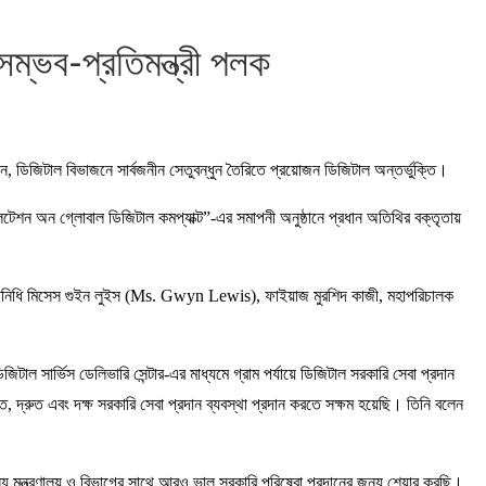
সম্ভব-প্রতিমন্ত্রী পলক
ন, ডিজিটাল বিভাজনে সার্বজনীন সেতুবন্ধুন তৈরিতে প্রয়োজন ডিজিটাল অন্তর্ভুক্তি।
লটেশন অন গ্লোবাল ডিজিটাল কমপ্যাক্ট”-এর সমাপনী অনুষ্ঠানে প্রধান অতিথির বক্তৃতায়
 প্রতিনিধি মিসেস গুইন লুইস (Ms. Gwyn Lewis), ফাইয়াজ মুরশিদ কাজী, মহাপরিচালক
িটাল সার্ভিস ডেলিভারি সেন্টার-এর মাধ্যমে গ্রাম পর্যায়ে ডিজিটাল সরকারি সেবা প্রদান
, দ্রুত এবং দক্ষ সরকারি সেবা প্রদান ব্যবস্থা প্রদান করতে সক্ষম হয়েছি। তিনি বলেন
য মন্ত্রণালয় ও বিভাগের সাথে আরও ভাল সরকারি পরিষেবা প্রদানের জন্য শেয়ার করছি।