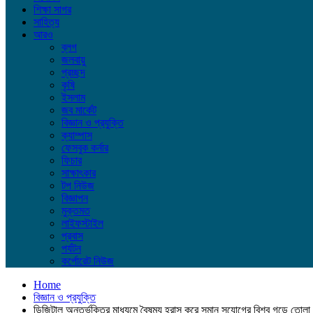
শিক্ষা সাগর
সাহিত্য
আরও
ব্লগ
জলবায়ু
প্রচ্ছদ
কৃষি
ইসলাম
জব মার্কেট
বিজ্ঞান ও প্রযুক্তি
ক্যাম্পাস
ফেসবুক কর্নার
ফিচার
সাক্ষাৎকার
টপ নিউজ
বিজ্ঞাপন
মুক্তমত
লাইফস্টাইল
প্রবাস
পর্যটন
কর্পোরেট নিউজ
Home
বিজ্ঞান ও প্রযুক্তি
ডিজিটাল অন্তর্ভুক্তির মাধ্যমে বৈষম্য হ্রাস করে সমান সুযোগের বিশ্ব গড়ে তোলা 