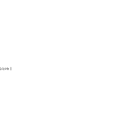
াকা-১২০৬।