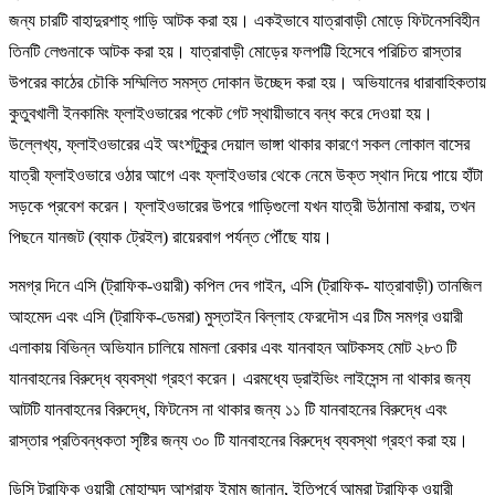
জন্য চারটি বাহাদুরশাহ্ গাড়ি আটক করা হয়। একইভাবে যাত্রাবাড়ী মোড়ে ফিটনেসবিহীন
তিনটি লেগুনাকে আটক করা হয়। যাত্রাবাড়ী মোড়ের ফলপট্টি হিসেবে পরিচিত রাস্তার
উপরের কাঠের চৌকি সম্মিলিত সমস্ত দোকান উচ্ছেদ করা হয়। অভিযানের ধারাবাহিকতায়
কুতুবখালী ইনকামিং ফ্লাইওভারের পকেট গেট স্থায়ীভাবে বন্ধ করে দেওয়া হয়।
উল্লেখ্য, ফ্লাইওভারের এই অংশটুকুর দেয়াল ভাঙ্গা থাকার কারণে সকল লোকাল বাসের
যাত্রী ফ্লাইওভারে ওঠার আগে এবং ফ্লাইওভার থেকে নেমে উক্ত স্থান দিয়ে পায়ে হাঁটা
সড়কে প্রবেশ করেন। ফ্লাইওভারের উপরে গাড়িগুলো যখন যাত্রী উঠানামা করায়, তখন
পিছনে যানজট (ব্যাক ট্রেইল) রায়েরবাগ পর্যন্ত পৌঁছে যায়।
সমগ্র দিনে এসি (ট্রাফিক-ওয়ারী) কপিল দেব গাইন, এসি (ট্রাফিক- যাত্রাবাড়ী) তানজিল
আহমেদ এবং এসি (ট্রাফিক-ডেমরা) মুস্তাইন বিল্লাহ ফেরদৌস এর টিম সমগ্র ওয়ারী
এলাকায় বিভিন্ন অভিযান চালিয়ে মামলা রেকার এবং যানবাহন আটকসহ মোট ২৮৩ টি
যানবাহনের বিরুদ্ধে ব্যবস্থা গ্রহণ করেন। এরমধ্যে ড্রাইভিং লাইসেন্স না থাকার জন্য
আটটি যানবাহনের বিরুদ্ধে, ফিটনেস না থাকার জন্য ১১ টি যানবাহনের বিরুদ্ধে এবং
রাস্তার প্রতিবন্ধকতা সৃষ্টির জন্য ৩০ টি যানবাহনের বিরুদ্ধে ব্যবস্থা গ্রহণ করা হয়।
ডিসি ট্রাফিক ওয়ারী মোহাম্মদ আশরাফ ইমাম জানান, ইতিপূর্বে আমরা ট্রাফিক ওয়ারী