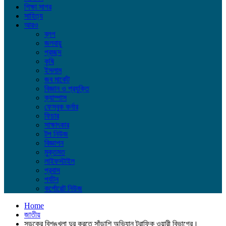
শিক্ষা সাগর
সাহিত্য
আরও
ব্লগ
জলবায়ু
প্রচ্ছদ
কৃষি
ইসলাম
জব মার্কেট
বিজ্ঞান ও প্রযুক্তি
ক্যাম্পাস
ফেসবুক কর্নার
ফিচার
সাক্ষাৎকার
টপ নিউজ
বিজ্ঞাপন
মুক্তমত
লাইফস্টাইল
প্রবাস
পর্যটন
কর্পোরেট নিউজ
Home
জাতীয়
সড়কের বিশৃঙ্খলা দুর করতে সাঁড়াশি অভিযান ট্রাফিক ওয়ারী বিভাগের।