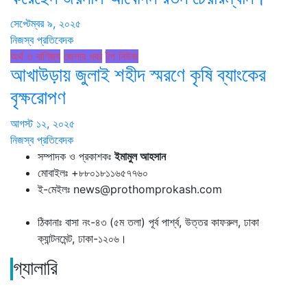
সেপ্টেম্বর ৯, ২০২৫
নিজস্ব প্রতিবেদক
অর্থ ও বাণিজ্য
জেলার খবর
টপ নিউজ
আখাউড়ায় জুলাই শহীদ স্মরণে কৃষি ব্যাংকের
বৃক্ষরোপণ
আগস্ট ১২, ২০২৫
নিজস্ব প্রতিবেদক
সম্পাদক ও প্রকাশকঃ
ইমামুল আহসান
মোবাইলঃ +৮৮০১৮১১৬৫৭৭৬০
ই-মেইলঃ news@prothomprokash.com
ঠিকানাঃ বাসা নং-৪৩ (৫ম তলা) পূর্ব পার্শ্ব, উত্তর কাফরুল, ঢাকা
ক্যান্টনমেন্ট, ঢাকা-১২০৬।
গ্যালারি