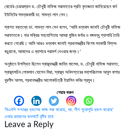
বোর্ডের চেয়ারম্যান ড. চৌধুরী নাফিজ সরাফাতের প্রতি কৃতজ্ঞতা জানিয়েছেন বার্ন
ইউনিটের সমন্বয়কারী ডা. সামন্ত লাল সেন।
স্বাগত বক্তব্যে ডা. সামন্ত লাল সেন বলেন, ‘আমি ধন্যবাদ জানাই চৌধুরী নাফিজ
সরাফাতকে। যার সক্রিয় সহযোগিতায় আমরা মুজিব কর্নার ও বঙ্গবন্ধু গ্যালারি তৈরি
করতে পেরেছি। আমি আরও ধন্যবাদ জানাই প্রধানমন্ত্রীর বিশেষ সহকারী বিপ্লব
বড়ুয়াকে, আমাদের এ ব্যাপারে পরামর্শ দেওয়ার জন্য।’
অনুষ্ঠানে উপস্থিত ছিলেন স্বাস্থ্যমন্ত্রী জাহিদ মালেক, ড. চৌধুরী নাফিজ সরাফাত,
স্বাস্থ্যসচিব লোকমান হোসেন মিয়া, স্বাস্থ্য অধিদপ্তরের মহাপরিচালক আবুল বাশার
খুরশীদ আলম, প্রধানমন্ত্রীর আলোকচিত্রী ইয়াসিন কবির প্রমুখ।
শেয়ার করুন
Post
‘বিএনপি গণতন্ত্র ধ্বংসের কাজ শুরু করেছে, আ. লীগ পুরোপুরি ধ্বংস করেছে’
এআর রহমানের কনসার্টে বৃষ্টির হানা
navigation
Leave a Reply