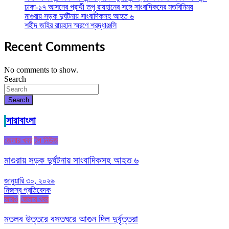
ঢাকা-১৭ আসনের প্রার্থী তপু রায়হানের সঙ্গে সাংবাদিকদের মতবিনিময়
মাগুরায় সড়ক দুর্ঘটনায় সাংবাদিকসহ আহত ৬
শহীদ জহির রায়হান স্মরণে শ্রদ্ধাঞ্জলি
Recent Comments
No comments to show.
Search
Search
সারাবাংলা
জেলার খবর
টপ নিউজ
মাগুরায় সড়ক দুর্ঘটনায় সাংবাদিকসহ আহত ৬
জানুয়ারি ৩০, ২০২৬
নিজস্ব প্রতিবেদক
আরও
জেলার খবর
মতলব উত্তরে বসতঘরে আগুন দিল দুর্বৃত্তরা