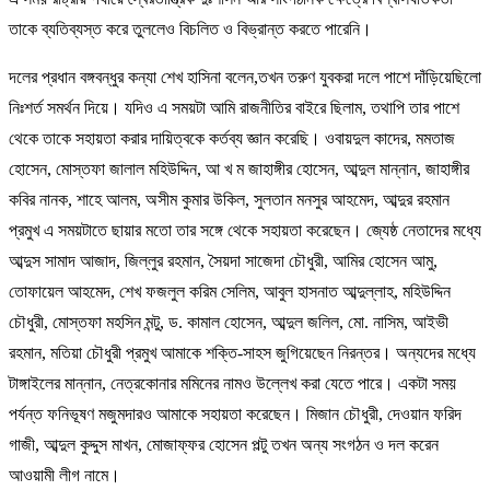
তাকে ব্যতিব্যস্ত করে তুললেও বিচলিত ও বিভ্রান্ত করতে পারেনি।
দলের প্রধান বঙ্গবন্ধুর কন্যা শেখ হাসিনা বলেন,তখন তরুণ যুবকরা দলে পাশে দাঁড়িয়েছিলো
নিঃশর্ত সমর্থন দিয়ে। যদিও এ সময়টা আমি রাজনীতির বাইরে ছিলাম, তথাপি তার পাশে
থেকে তাকে সহায়তা করার দায়িত্বকে কর্তব্য জ্ঞান করেছি। ওবায়দুল কাদের, মমতাজ
হোসেন, মোস্তফা জালাল মহিউদ্দিন, আ খ ম জাহাঙ্গীর হোসেন, আব্দুল মান্নান, জাহাঙ্গীর
কবির নানক, শাহে আলম, অসীম কুমার উকিল, সুলতান মনসুর আহমেদ, আব্দুর রহমান
প্রমুখ এ সময়টাতে ছায়ার মতো তার সঙ্গে থেকে সহায়তা করেছেন। জ্যেষ্ঠ নেতাদের মধ্যে
আব্দুস সামাদ আজাদ, জিল্লুর রহমান, সৈয়দা সাজেদা চৌধুরী, আমির হোসেন আমু,
তোফায়েল আহমেদ, শেখ ফজলুল করিম সেলিম, আবুল হাসনাত আব্দুল্লাহ, মহিউদ্দিন
চৌধুরী, মোস্তফা মহসিন মন্টু, ড. কামাল হোসেন, আব্দুল জলিল, মো. নাসিম, আইভী
রহমান, মতিয়া চৌধুরী প্রমুখ আমাকে শক্তি-সাহস জুগিয়েছেন নিরন্তর। অন্যদের মধ্যে
টাঙ্গাইলের মান্নান, নেত্রকোনার মমিনের নামও উল্লেখ করা যেতে পারে। একটা সময়
পর্যন্ত ফনিভূষণ মজুমদারও আমাকে সহায়তা করেছেন। মিজান চৌধুরী, দেওয়ান ফরিদ
গাজী, আব্দুল কুদ্দুস মাখন, মোজাফ্ফর হোসেন পল্টু তখন অন্য সংগঠন ও দল করেন
আওয়ামী লীগ নামে।