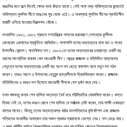
বাঙালির মনে অল্প দিনেই ক্ষোভ দানা বাঁধতে থাকে। সেই সঙ্গে নব্য পাকিস্তানের জন্মতেই
পাকিস্তান মুসলিম লীগে ভাঙনের সুর বেজে ওঠে। এ অবস্থায় মুসলিম লীগের প্রগতিশীল
ধারাটি এগিয়ে যাওয়ার বিকল্পপথ খোঁজে।
তৎকালিন ১৯৮১, ১৯৮২ প্রথমে গণতান্ত্রিক শাসনের ছদ্মাবরণে নেপথ্যের কুশীলব
জেনারেল এরশাদের স্বমূর্তিতে আবির্ভাব। পাশাপাশি দলের অভ্যন্তরে নানা মত ও পথের
উপদলীয় কোন্দল। ক্ষতবিক্ষত দল। ১৯৮৩-তে দলের অভ্যন্তরের চক্রান্তে একটি বড়
ধরনের সাংগঠনিক ধাক্কা খেল আওয়ামী লীগ। আব্দুর রাজ্জাক ও মহিউদ্দিন আহমেদের
নেতৃত্বে দলের অভ্যন্তরের একটি বড় অংশ দল ছেড়ে বাকশাল নামে নতুন দল গঠন
করেন। তারও আগে এ উপদলের নেতৃবৃন্দ ছাত্রলীগকে দ্বিধাবিভক্ত করেন। রাজ্জাক-
মহিউদ্দিনের এ ভাঙন দল হিসেবে আওয়ামী লীগকে বেশ দুর্বল করে দেয়।
তখন বঙ্গবন্ধু কন্যা শেখ হাসিনা অত্যন্ত ধৈর্য ধরে পরিস্থিতির মোকাবিলা করেন। বলতে
দ্বিধা নেই যে, দলের ভাঙন রোধে শেখ হাসিনা যে সর্বাত্মক চেষ্টা করেন, তার সাক্ষী ওবায়দুল
কাদের সাহেব। কিন্তু দলের অভ্যন্তরস্থ কট্টর ডানপন্থিদের কূটকৌশল এবং রাজ্জাক
পন্থিদের অনমনীয় অবস্থান তার সকল প্রকার প্রয়াসকে ভেস্তে দেয়। দল ভেঙে যায়।
এ সময় রাষ্ট্রীয় পর্যায়ে স্বৈরতান্ত্রিক দুঃশাসন আর সাংগঠনিক ক্ষেত্রে বিশ্বাসঘাতকতা