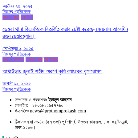
অক্টোবর ২৫, ২০২৫
নিজস্ব প্রতিবেদক
জেলার খবর
রাজনীতি
ডেমরা থানা বিএনপিকে বিতর্কিত করার চেষ্টা করেছেন জয়নাল আবেদিন
রতন চেয়ারম্যান।
সেপ্টেম্বর ৯, ২০২৫
নিজস্ব প্রতিবেদক
অর্থ ও বাণিজ্য
জেলার খবর
টপ নিউজ
আখাউড়ায় জুলাই শহীদ স্মরণে কৃষি ব্যাংকের বৃক্ষরোপণ
আগস্ট ১২, ২০২৫
নিজস্ব প্রতিবেদক
সম্পাদক ও প্রকাশকঃ
ইমামুল আহসান
মোবাইলঃ +৮৮০১৮১১৬৫৭৭৬০
ই-মেইলঃ news@prothomprokash.com
ঠিকানাঃ বাসা নং-৪৩ (৫ম তলা) পূর্ব পার্শ্ব, উত্তর কাফরুল, ঢাকা ক্যান্টনমেন্ট,
ঢাকা-১২০৬।