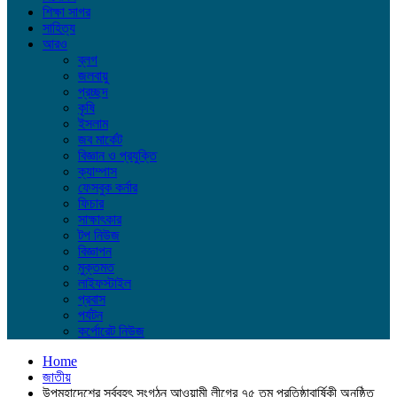
শিক্ষা সাগর
সাহিত্য
আরও
ব্লগ
জলবায়ু
প্রচ্ছদ
কৃষি
ইসলাম
জব মার্কেট
বিজ্ঞান ও প্রযুক্তি
ক্যাম্পাস
ফেসবুক কর্নার
ফিচার
সাক্ষাৎকার
টপ নিউজ
বিজ্ঞাপন
মুক্তমত
লাইফস্টাইল
প্রবাস
পর্যটন
কর্পোরেট নিউজ
Home
জাতীয়
উপমহাদেশের সর্ববৃহৎ সংগঠন আওয়ামী লীগের ৭৫ তম প্রতিষ্ঠাবার্ষিকী অনুষ্ঠিত