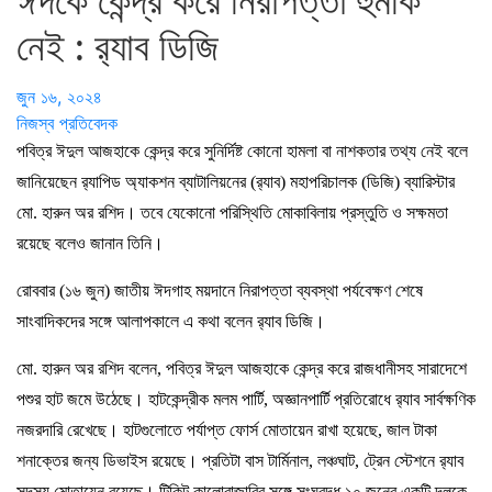
ঈদকে কেন্দ্র করে নিরাপত্তা হুমকি
নেই : র‍্যাব ডিজি
জুন ১৬, ২০২৪
নিজস্ব প্রতিবেদক
পবিত্র ঈদুল আজহাকে কেন্দ্র করে সুনির্দিষ্ট কোনো হামলা বা নাশকতার তথ্য নেই বলে
জানিয়েছেন র‍্যাপিড অ্যাকশন ব্যাটালিয়নের (র‍্যাব) মহাপরিচালক (ডিজি) ব্যারিস্টার
মো. হারুন অর রশিদ। তবে যেকোনো পরিস্থিতি মোকাবিলায় প্রস্তুতি ও সক্ষমতা
রয়েছে বলেও জানান তিনি।
রোববার (১৬ জুন) জাতীয় ঈদগাহ ময়দানে নিরাপত্তা ব্যবস্থা পর্যবেক্ষণ শেষে
সাংবাদিকদের সঙ্গে আলাপকালে এ কথা বলেন র‍্যাব ডিজি।
মো. হারুন অর রশিদ বলেন, পবিত্র ঈদুল আজহাকে কেন্দ্র করে রাজধানীসহ সারাদেশে
পশুর হাট জমে উঠেছে। হাটকেন্দ্রীক মলম পার্টি, অজ্ঞানপার্টি প্রতিরোধে র‍্যাব সার্বক্ষণিক
নজরদারি রেখেছে। হাটগুলোতে পর্যাপ্ত ফোর্স মোতায়েন রাখা হয়েছে, জাল টাকা
শনাক্তের জন্য ডিভাইস রয়েছে। প্রতিটা বাস টার্মিনাল, লঞ্চঘাট, ট্রেন স্টেশনে র‍্যাব
সদস্য মোতায়েন রয়েছে। টিকিট কালোবাজারির সঙ্গে সংঘবদ্ধ ১০ জনের একটি দলকে