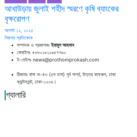
অর্থ ও বাণিজ্য
জেলার খবর
টপ নিউজ
আখাউড়ায় জুলাই শহীদ স্মরণে কৃষি ব্যাংকের
বৃক্ষরোপণ
আগস্ট ১২, ২০২৫
নিজস্ব প্রতিবেদক
সম্পাদক ও প্রকাশকঃ
ইমামুল আহসান
মোবাইলঃ +৮৮০১৮১১৬৫৭৭৬০
ই-মেইলঃ news@prothomprokash.com
ঠিকানাঃ বাসা নং-৪৩ (৫ম তলা) পূর্ব পার্শ্ব, উত্তর কাফরুল, ঢাকা
ক্যান্টনমেন্ট, ঢাকা-১২০৬।
গ্যালারি