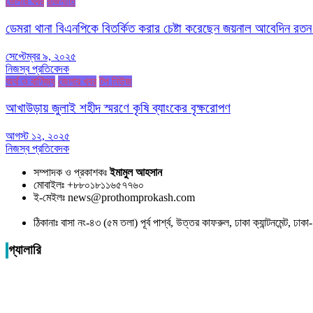
জেলার খবর
রাজনীতি
ডেমরা থানা বিএনপিকে বিতর্কিত করার চেষ্টা করেছেন জয়নাল আবেদিন রতন
সেপ্টেম্বর ৯, ২০২৫
নিজস্ব প্রতিবেদক
অর্থ ও বাণিজ্য
জেলার খবর
টপ নিউজ
আখাউড়ায় জুলাই শহীদ স্মরণে কৃষি ব্যাংকের বৃক্ষরোপণ
আগস্ট ১২, ২০২৫
নিজস্ব প্রতিবেদক
সম্পাদক ও প্রকাশকঃ
ইমামুল আহসান
মোবাইলঃ +৮৮০১৮১১৬৫৭৭৬০
ই-মেইলঃ news@prothomprokash.com
ঠিকানাঃ বাসা নং-৪৩ (৫ম তলা) পূর্ব পার্শ্ব, উত্তর কাফরুল, ঢাকা ক্যান্টনমেন্ট, ঢ
গ্যালারি