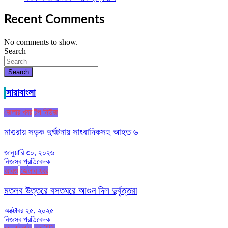
Recent Comments
No comments to show.
Search
Search
সারাবাংলা
জেলার খবর
টপ নিউজ
মাগুরায় সড়ক দুর্ঘটনায় সাংবাদিকসহ আহত ৬
জানুয়ারি ৩০, ২০২৬
নিজস্ব প্রতিবেদক
আরও
জেলার খবর
মতলব উত্তরে বসতঘরে আগুন দিল দুর্বৃত্তরা
অক্টোবর ২৫, ২০২৫
নিজস্ব প্রতিবেদক