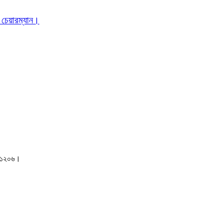
 চেয়ারম্যান।
াকা-১২০৬।