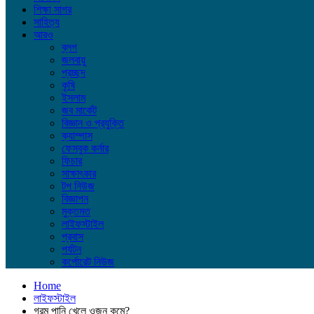
শিক্ষা সাগর
সাহিত্য
আরও
ব্লগ
জলবায়ু
প্রচ্ছদ
কৃষি
ইসলাম
জব মার্কেট
বিজ্ঞান ও প্রযুক্তি
ক্যাম্পাস
ফেসবুক কর্নার
ফিচার
সাক্ষাৎকার
টপ নিউজ
বিজ্ঞাপন
মুক্তমত
লাইফস্টাইল
প্রবাস
পর্যটন
কর্পোরেট নিউজ
Home
লাইফস্টাইল
গরম পানি খেলে ওজন কমে?