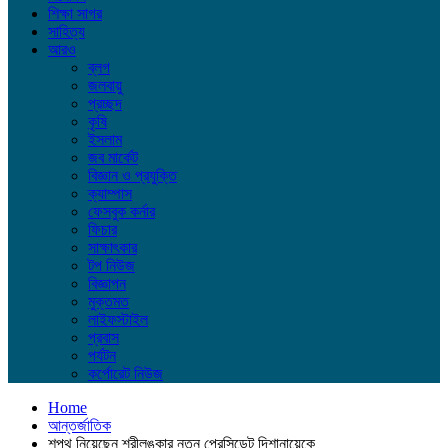
শিক্ষা সাগর
সাহিত্য
আরও
ব্লগ
জলবায়ু
প্রচ্ছদ
কৃষি
ইসলাম
জব মার্কেট
বিজ্ঞান ও প্রযুক্তি
ক্যাম্পাস
ফেসবুক কর্নার
ফিচার
সাক্ষাৎকার
টপ নিউজ
বিজ্ঞাপন
মুক্তমত
লাইফস্টাইল
প্রবাস
পর্যটন
কর্পোরেট নিউজ
Home
আন্তর্জাতিক
শপথ নিয়েছেন শ্রীলঙ্কার নতুন প্রেসিডেন্ট দিশানায়েকে