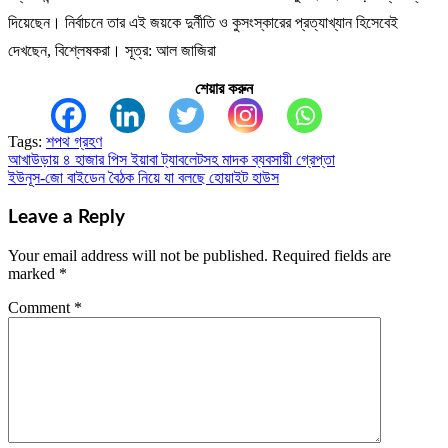
দিয়েছেন। নির্বাচনে তার এই জয়কে দুর্নীতি ও কুসংস্কারের প্রত্যাখ্যান হিসেবেই
দেখছেন, বিশ্লেষকরা। সূত্র: আল জাজিরা
শেয়ার করুন
Tags:
শপথ গ্রহণ
আখাউড়ায় ৪ হাজার পিস ইয়াবা ট্যাবলেটসহ মাদক ব্যবসায়ী গ্রেপ্তা
Post
ইউনূস-জো বাইডেন বৈঠক নিয়ে যা বলছে হোয়াইট হাউস
navigation
Leave a Reply
Your email address will not be published.
Required fields are
marked
*
Comment
*