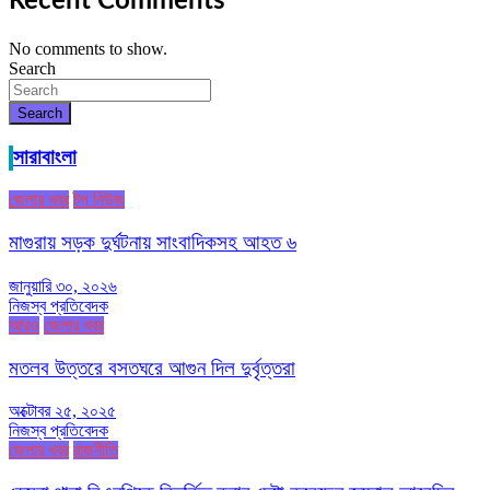
Recent Comments
No comments to show.
Search
Search
সারাবাংলা
জেলার খবর
টপ নিউজ
মাগুরায় সড়ক দুর্ঘটনায় সাংবাদিকসহ আহত ৬
জানুয়ারি ৩০, ২০২৬
নিজস্ব প্রতিবেদক
আরও
জেলার খবর
মতলব উত্তরে বসতঘরে আগুন দিল দুর্বৃত্তরা
অক্টোবর ২৫, ২০২৫
নিজস্ব প্রতিবেদক
জেলার খবর
রাজনীতি