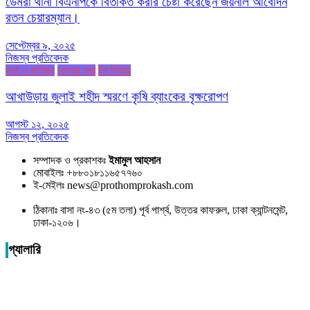
ডেমরা থানা বিএনপিকে বিতর্কিত করার চেষ্টা করেছেন জয়নাল আবেদিন
রতন চেয়ারম্যান।
সেপ্টেম্বর ৯, ২০২৫
নিজস্ব প্রতিবেদক
অর্থ ও বাণিজ্য
জেলার খবর
টপ নিউজ
আখাউড়ায় জুলাই শহীদ স্মরণে কৃষি ব্যাংকের বৃক্ষরোপণ
আগস্ট ১২, ২০২৫
নিজস্ব প্রতিবেদক
সম্পাদক ও প্রকাশকঃ
ইমামুল আহসান
মোবাইলঃ +৮৮০১৮১১৬৫৭৭৬০
ই-মেইলঃ news@prothomprokash.com
ঠিকানাঃ বাসা নং-৪৩ (৫ম তলা) পূর্ব পার্শ্ব, উত্তর কাফরুল, ঢাকা ক্যান্টনমেন্ট,
ঢাকা-১২০৬।
গ্যালারি