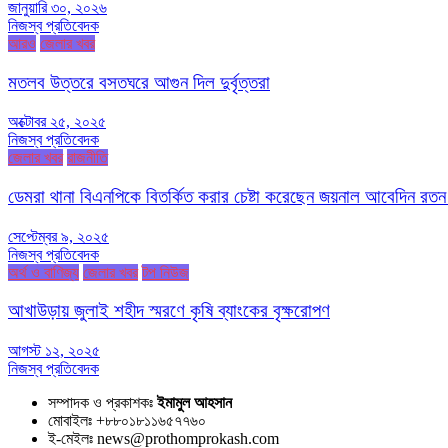
জানুয়ারি ৩০, ২০২৬
নিজস্ব প্রতিবেদক
আরও
জেলার খবর
মতলব উত্তরে বসতঘরে আগুন দিল দুর্বৃত্তরা
অক্টোবর ২৫, ২০২৫
নিজস্ব প্রতিবেদক
জেলার খবর
রাজনীতি
ডেমরা থানা বিএনপিকে বিতর্কিত করার চেষ্টা করেছেন জয়নাল আবেদিন রতন
সেপ্টেম্বর ৯, ২০২৫
নিজস্ব প্রতিবেদক
অর্থ ও বাণিজ্য
জেলার খবর
টপ নিউজ
আখাউড়ায় জুলাই শহীদ স্মরণে কৃষি ব্যাংকের বৃক্ষরোপণ
আগস্ট ১২, ২০২৫
নিজস্ব প্রতিবেদক
সম্পাদক ও প্রকাশকঃ
ইমামুল আহসান
মোবাইলঃ +৮৮০১৮১১৬৫৭৭৬০
ই-মেইলঃ news@prothomprokash.com