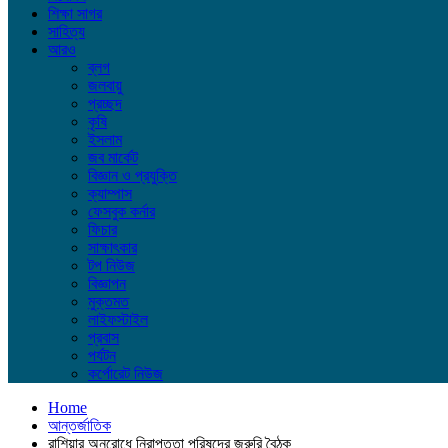
শিক্ষা সাগর
সাহিত্য
আরও
ব্লগ
জলবায়ু
প্রচ্ছদ
কৃষি
ইসলাম
জব মার্কেট
বিজ্ঞান ও প্রযুক্তি
ক্যাম্পাস
ফেসবুক কর্নার
ফিচার
সাক্ষাৎকার
টপ নিউজ
বিজ্ঞাপন
মুক্তমত
লাইফস্টাইল
প্রবাস
পর্যটন
কর্পোরেট নিউজ
Home
আন্তর্জাতিক
রাশিয়ার অনুরোধে নিরাপত্তা পরিষদের জরুরি বৈঠক