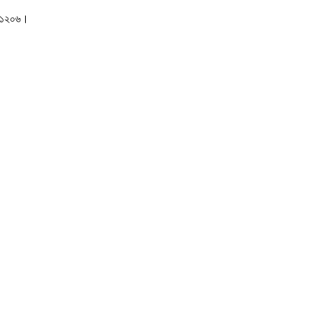
াকা-১২০৬।