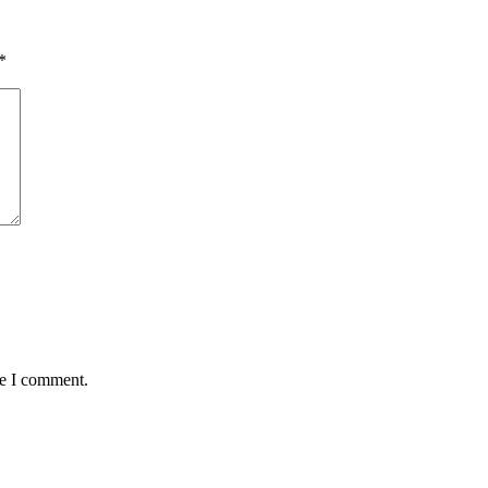
*
me I comment.