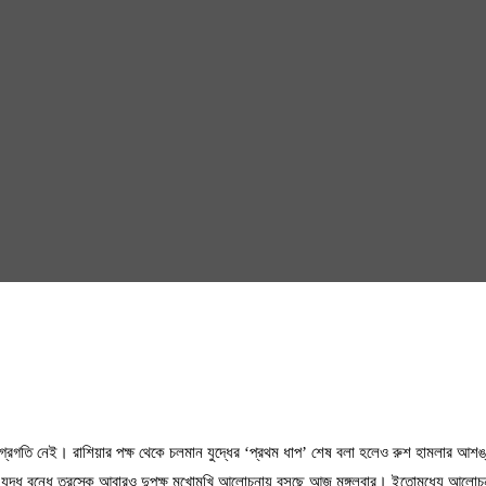
ন অগ্রগতি নেই। রাশিয়ার পক্ষ থেকে চলমান যুদ্ধের ‘প্রথম ধাপ’ শেষ বলা হলেও রুশ হামলা
 যুদ্ধ বন্ধে তুরস্কে আবারও দুপক্ষ মুখোমুখি আলোচনায় বসছে আজ মঙ্গলবার। ইতোমধ্যে আলোচন