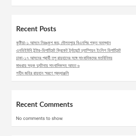
Recent Posts
কুষ্টিয়া-১ আসনে নিরঙ্কুশ জয়; দৌলতপুরে বিএনপির শক্ত অবস্থান
এনডিইউবি ইন্টার-ডিপার্টমেন্ট ক্রিকেট টুর্নামেন্টে চ্যাম্পিয়ন ইংলিশ ডিপার্টমেন্ট
ঢাকা-১৭ আসনের প্রার্থী তপু রায়হানের সঙ্গে সাংবাদিকদের মতবিনিময়
মাগুরায় সড়ক দুর্ঘটনায় সাংবাদিকসহ আহত ৬
শহীদ জহির রায়হান স্মরণে শ্রদ্ধাঞ্জলি
Recent Comments
No comments to show.