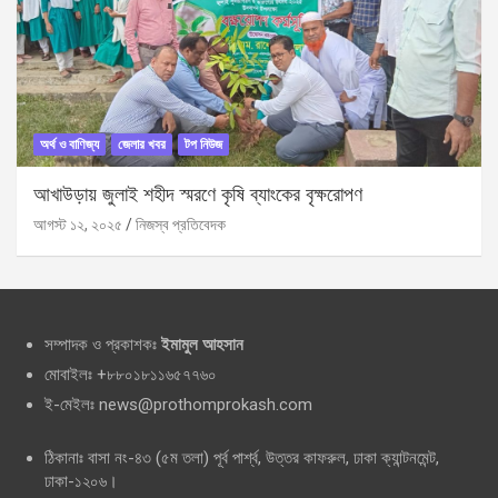
অর্থ ও বাণিজ্য
জেলার খবর
টপ নিউজ
আখাউড়ায় জুলাই শহীদ স্মরণে কৃষি ব্যাংকের বৃক্ষরোপণ
আগস্ট ১২, ২০২৫
নিজস্ব প্রতিবেদক
সম্পাদক ও প্রকাশকঃ
ইমামুল আহসান
মোবাইলঃ +৮৮০১৮১১৬৫৭৭৬০
ই-মেইলঃ news@prothomprokash.com
ঠিকানাঃ বাসা নং-৪৩ (৫ম তলা) পূর্ব পার্শ্ব, উত্তর কাফরুল, ঢাকা ক্যান্টনমেন্ট,
ঢাকা-১২০৬।