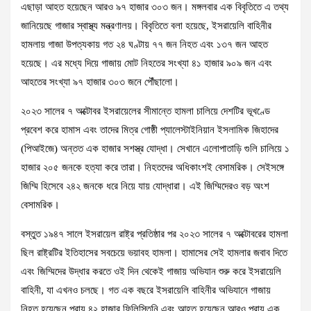
এছাড়া আহত হয়েছেন আরও ৯৭ হাজার ৩০৩ জন। মঙ্গলবার এক বিবৃতিতে এ তথ্য
জানিয়েছে গাজার স্বাস্থ্য মন্ত্রণালয়। বিবৃতিতে বলা হয়েছে, ইসরায়েলি বাহিনীর
হামলায় গাজা উপত্যকায় গত ২৪ ঘণ্টায় ৭৭ জন নিহত এবং ১৩৭ জন আহত
হয়েছে। এর মধ্যে দিয়ে গাজায় মোট নিহতের সংখ্যা ৪১ হাজার ৯০৯ জন এবং
আহতের সংখ্যা ৯৭ হাজার ৩০৩ জনে পৌঁছালো।
২০২৩ সালের ৭ অক্টোবর ইসরায়েলের সীমান্তে হামলা চালিয়ে দেশটির ভূখণ্ডে
প্রবেশ করে হামাস এবং তাদের মিত্র গোষ্ঠী প্যালেস্টাইনিয়ান ইসলামিক জিহাদের
(পিআইজে) অন্তত এক হাজার সশস্ত্র যোদ্ধা। সেখানে এলোপাতাড়ি গুলি চালিয়ে ১
হাজার ২০৫ জনকে হত্যা করে তারা। নিহতদের অধিকাংশই বেসামরিক। সেইসঙ্গে
জিম্মি হিসেবে ২৪২ জনকে ধরে নিয়ে যায় যোদ্ধারা। এই জিম্মিদেরও বড় অংশ
বেসামরিক।
বস্তুত ১৯৪৭ সালে ইসরায়েল রাষ্ট্র প্রতিষ্ঠার পর ২০২৩ সালের ৭ অক্টোবরের হামলা
ছিল রাষ্ট্রটির ইতিহাসের সবচেয়ে ভয়াবহ হামলা। হামাসের সেই হামলার জবাব দিতে
এবং জিম্মিদের উদ্ধার করতে ওই দিন থেকেই গাজায় অভিযান শুরু করে ইসরায়েলি
বাহিনী, যা এখনও চলছে। গত এক বছরে ইসরায়েলি বাহিনীর অভিযানে গাজায়
নিহত হয়েছেন প্রায় ৪২ হাজার ফিলিস্তিনি এবং আহত হয়েছেন আরও প্রায় এক