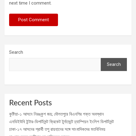
next time I comment.
Search
Search
Recent Posts
কুষ্টিয়া-১ আসনে নিরঙ্কুশ জয়; দৌলতপুরে বিএনপির শক্ত অবস্থান
এনডিইউবি ইন্টার-ডিপার্টমেন্ট ক্রিকেট টুর্নামেন্টে চ্যাম্পিয়ন ইংলিশ ডিপার্টমেন্ট
ঢাকা-১৭ আসনের প্রার্থী তপু রায়হানের সঙ্গে সাংবাদিকদের মতবিনিময়