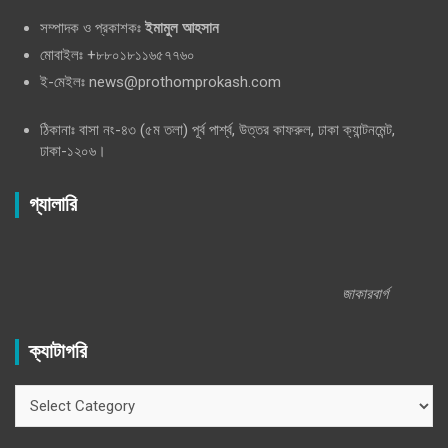
সম্পাদক ও প্রকাশকঃ
ইমামুল আহসান
মোবাইলঃ +৮৮০১৮১১৬৫৭৭৬০
ই-মেইলঃ news@prothomprokash.com
ঠিকানাঃ বাসা নং-৪৩ (৫ম তলা) পূর্ব পার্শ্ব, উত্তর কাফরুল, ঢাকা ক্যান্টনমেন্ট,
ঢাকা-১২০৬।
গ্যালারি
জাকারবার্গ
ক্যাটাগরি
ক্যাটাগরি