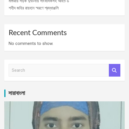
মাগুরায় সড়ক দুর্ঘটনায় সাংবাদিকসহ আহত ৬
শহীদ জহির রায়হান স্মরণে শ্রদ্ধাঞ্জলি
Recent Comments
No comments to show.
S
e
a
r
c
সারাবাংলা
h