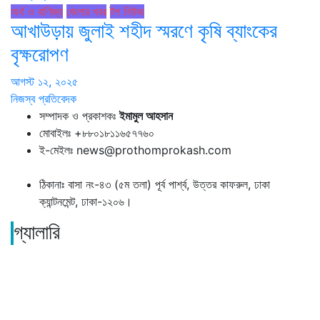
অর্থ ও বাণিজ্য
জেলার খবর
টপ নিউজ
আখাউড়ায় জুলাই শহীদ স্মরণে কৃষি ব্যাংকের
বৃক্ষরোপণ
আগস্ট ১২, ২০২৫
নিজস্ব প্রতিবেদক
সম্পাদক ও প্রকাশকঃ
ইমামুল আহসান
মোবাইলঃ +৮৮০১৮১১৬৫৭৭৬০
ই-মেইলঃ news@prothomprokash.com
ঠিকানাঃ বাসা নং-৪৩ (৫ম তলা) পূর্ব পার্শ্ব, উত্তর কাফরুল, ঢাকা
ক্যান্টনমেন্ট, ঢাকা-১২০৬।
গ্যালারি