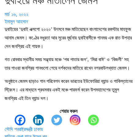
দুবাইয়ে মঞ্চ মাতালেন জেমস
মার্চ ১৬, ২০২২
ইমামুল আহসান
দুবাইয়ের ‘দুবাই এক্সপো ২০২০’ উৎসবে মঞ্চ মাতিয়েছেন বাংলাদেশের রকস্টার মাহফুজ
আনাম জেমস। কণ্ঠের মধুরতা আর সুরের মূর্ছনায় দুবাইবাসীকে গানময় এক রাত উপহার
দেন জনপ্রিয় এই গায়ক।
গত রোববার স্থানীয় সময় সন্ধ্যায় মঞ্চে ‘পদ্ম পাতার জল’, ‘মিরা বাঈ’ ও ‘বিজলী’ সহ
তার গাওয়া জনপ্রিয় গানগুলো গেয়ে দর্শকদের মাতিয়ে রাখেন নগরবাউলখ্যাত জেমস।
অনুষ্ঠানে জেমস ছাড়াও গান পরিবেশন করেন ভারতের ইউফোরিয়া ব্যান্ড ও পাকিস্তানের
স্ট্রিংস। এর মাধ্যমে প্রথমবার একই মঞ্চে পারফর্ম করেন উপমহাদেশের তুমুল
জনপ্রিয় এই তিন ব্যান্ড দল।
শেয়ার করুন
Post
সৌদি পররাষ্ট্রমন্ত্রী ঢাকায়
মাহিকে দেখা যাবে ঈদের পর