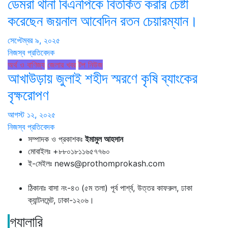
ডেমরা থানা বিএনপিকে বিতর্কিত করার চেষ্টা
করেছেন জয়নাল আবেদিন রতন চেয়ারম্যান।
সেপ্টেম্বর ৯, ২০২৫
নিজস্ব প্রতিবেদক
অর্থ ও বাণিজ্য
জেলার খবর
টপ নিউজ
আখাউড়ায় জুলাই শহীদ স্মরণে কৃষি ব্যাংকের
বৃক্ষরোপণ
আগস্ট ১২, ২০২৫
নিজস্ব প্রতিবেদক
সম্পাদক ও প্রকাশকঃ
ইমামুল আহসান
মোবাইলঃ +৮৮০১৮১১৬৫৭৭৬০
ই-মেইলঃ news@prothomprokash.com
ঠিকানাঃ বাসা নং-৪৩ (৫ম তলা) পূর্ব পার্শ্ব, উত্তর কাফরুল, ঢাকা
ক্যান্টনমেন্ট, ঢাকা-১২০৬।
গ্যালারি