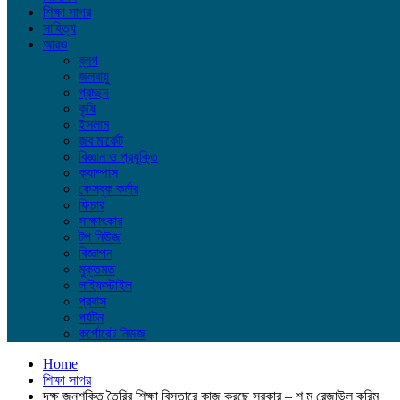
শিক্ষা সাগর
সাহিত্য
আরও
ব্লগ
জলবায়ু
প্রচ্ছদ
কৃষি
ইসলাম
জব মার্কেট
বিজ্ঞান ও প্রযুক্তি
ক্যাম্পাস
ফেসবুক কর্নার
ফিচার
সাক্ষাৎকার
টপ নিউজ
বিজ্ঞাপন
মুক্তমত
লাইফস্টাইল
প্রবাস
পর্যটন
কর্পোরেট নিউজ
Home
শিক্ষা সাগর
দক্ষ জনশক্তি তৈরির শিক্ষা বিস্তারে কাজ করছে সরকার – শ ম রেজাউল করিম