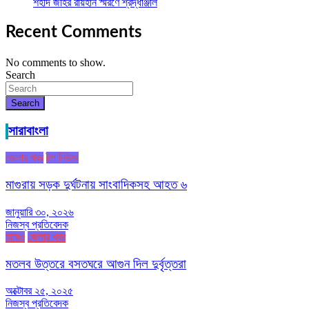
শহীদ জহির রায়হান স্মরণে শ্রদ্ধাঞ্জলি
Recent Comments
No comments to show.
Search
Search
সারাবাংলা
জেলার খবর
টপ নিউজ
মাগুরায় সড়ক দুর্ঘটনায় সাংবাদিকসহ আহত ৬
জানুয়ারি ৩০, ২০২৬
নিজস্ব প্রতিবেদক
আরও
জেলার খবর
মতলব উত্তরে বসতঘরে আগুন দিল দুর্বৃত্তরা
অক্টোবর ২৫, ২০২৫
নিজস্ব প্রতিবেদক