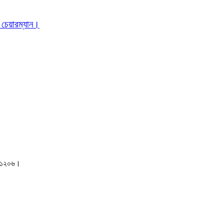
 চেয়ারম্যান।
াকা-১২০৬।