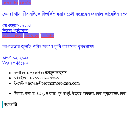
জেলার খবর
রাজনীতি
ডেমরা থানা বিএনপিকে বিতর্কিত করার চেষ্টা করেছেন জয়নাল আবেদিন রতন
সেপ্টেম্বর ৯, ২০২৫
নিজস্ব প্রতিবেদক
অর্থ ও বাণিজ্য
জেলার খবর
টপ নিউজ
আখাউড়ায় জুলাই শহীদ স্মরণে কৃষি ব্যাংকের বৃক্ষরোপণ
আগস্ট ১২, ২০২৫
নিজস্ব প্রতিবেদক
সম্পাদক ও প্রকাশকঃ
ইমামুল আহসান
মোবাইলঃ +৮৮০১৮১১৬৫৭৭৬০
ই-মেইলঃ news@prothomprokash.com
ঠিকানাঃ বাসা নং-৪৩ (৫ম তলা) পূর্ব পার্শ্ব, উত্তর কাফরুল, ঢাকা ক্যান্টনমেন্ট, ঢ
গ্যালারি