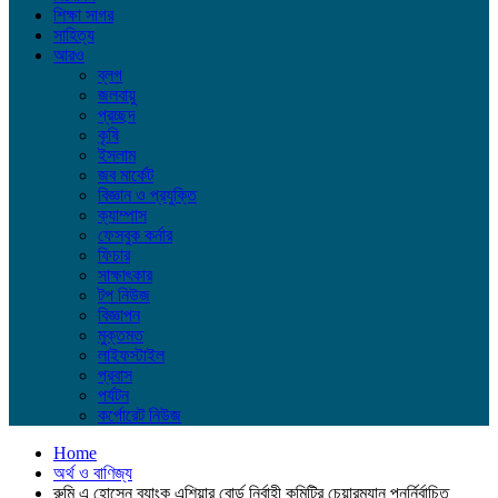
শিক্ষা সাগর
সাহিত্য
আরও
ব্লগ
জলবায়ু
প্রচ্ছদ
কৃষি
ইসলাম
জব মার্কেট
বিজ্ঞান ও প্রযুক্তি
ক্যাম্পাস
ফেসবুক কর্নার
ফিচার
সাক্ষাৎকার
টপ নিউজ
বিজ্ঞাপন
মুক্তমত
লাইফস্টাইল
প্রবাস
পর্যটন
কর্পোরেট নিউজ
Home
অর্থ ও বাণিজ্য
রুমি এ হোসেন ব্যাংক এশিয়ার বোর্ড নির্বাহী কমিটির চেয়ারম্যান পুনর্নির্বাচিত