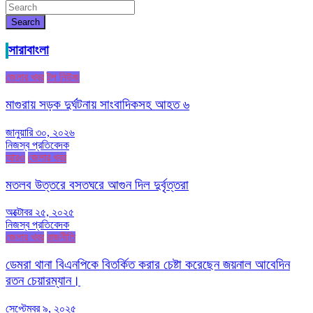
Search
সারাবাংলা
জেলার খবর
টপ নিউজ
মাগুরায় সড়ক দুর্ঘটনায় সাংবাদিকসহ আহত ৬
জানুয়ারি ৩০, ২০২৬
নিজস্ব প্রতিবেদক
আরও
জেলার খবর
মতলব উত্তরে বসতঘরে আগুন দিল দুর্বৃত্তরা
অক্টোবর ২৫, ২০২৫
নিজস্ব প্রতিবেদক
জেলার খবর
রাজনীতি
ডেমরা থানা বিএনপিকে বিতর্কিত করার চেষ্টা করেছেন জয়নাল আবেদিন
রতন চেয়ারম্যান।
সেপ্টেম্বর ৯, ২০২৫