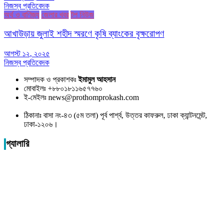
নিজস্ব প্রতিবেদক
অর্থ ও বাণিজ্য
জেলার খবর
টপ নিউজ
আখাউড়ায় জুলাই শহীদ স্মরণে কৃষি ব্যাংকের বৃক্ষরোপণ
আগস্ট ১২, ২০২৫
নিজস্ব প্রতিবেদক
সম্পাদক ও প্রকাশকঃ
ইমামুল আহসান
মোবাইলঃ +৮৮০১৮১১৬৫৭৭৬০
ই-মেইলঃ news@prothomprokash.com
ঠিকানাঃ বাসা নং-৪৩ (৫ম তলা) পূর্ব পার্শ্ব, উত্তর কাফরুল, ঢাকা ক্যান্টনমেন্ট,
ঢাকা-১২০৬।
গ্যালারি