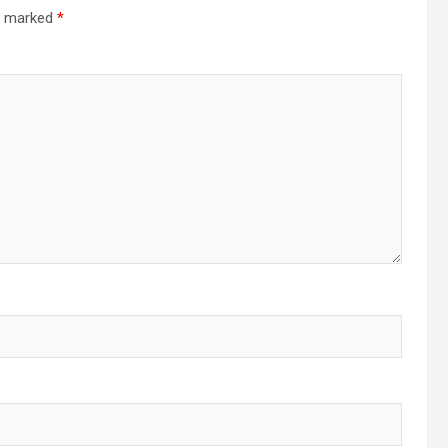
re marked
*