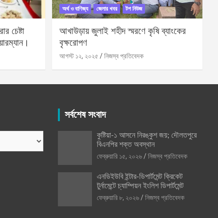
অর্থ ও বাণিজ্য
জেলার খবর
টপ নিউজ
র চেষ্টা
আখাউড়ায় জুলাই শহীদ স্মরণে কৃষি ব্যাংকের
য়ারম্যান।
বৃক্ষরোপণ
আগস্ট ১২, ২০২৫
নিজস্ব প্রতিবেদক
সর্বশেষ সংবাদ
কুষ্টিয়া-১ আসনে নিরঙ্কুশ জয়; দৌলতপুরে
বিএনপির শক্ত অবস্থান
ফেব্রুয়ারি ১৫, ২০২৬
নিজস্ব প্রতিবেদক
এনডিইউবি ইন্টার-ডিপার্টমেন্ট ক্রিকেট
টুর্নামেন্টে চ্যাম্পিয়ন ইংলিশ ডিপার্টমেন্ট
ফেব্রুয়ারি ৮, ২০২৬
নিজস্ব প্রতিবেদক