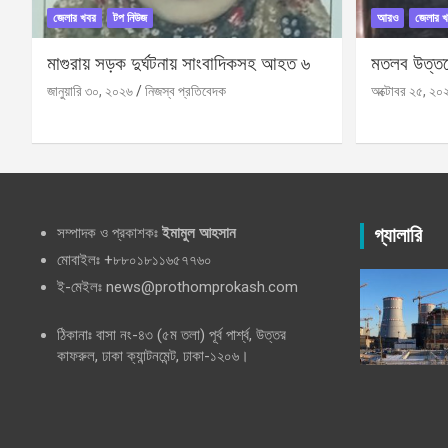
জেলার খবর
টপ নিউজ
আরও
জেলার খ
মাগুরায় সড়ক দুর্ঘটনায় সাংবাদিকসহ আহত ৬
মতলব উত্তরে
জানুয়ারি ৩০, ২০২৬
নিজস্ব প্রতিবেদক
অক্টোবর ২৫, ২০
সম্পাদক ও প্রকাশকঃ
ইমামুল আহসান
গ্যালারি
মোবাইলঃ +৮৮০১৮১১৬৫৭৭৬০
ই-মেইলঃ news@prothomprokash.com
ঠিকানাঃ বাসা নং-৪৩ (৫ম তলা) পূর্ব পার্শ্ব, উত্তর
কাফরুল, ঢাকা ক্যান্টনমেন্ট, ঢাকা-১২০৬।