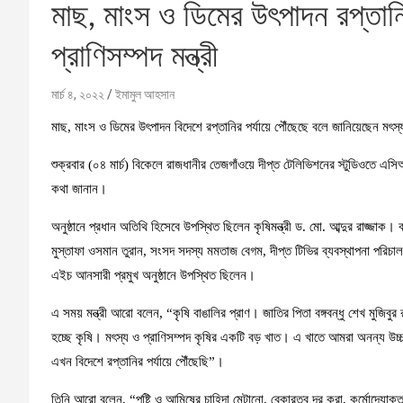
মাছ, মাংস ও ডিমের উৎপাদন রপ্তানির
প্রাণিসম্পদ মন্ত্রী
মার্চ ৪, ২০২২
ইমামুল আহসান
মাছ, মাংস ও ডিমের উৎপাদন বিদেশে রপ্তানির পর্যায়ে পৌঁছেছে বলে জানিয়েছেন মৎস্
শুক্রবার (০৪ মার্চ) বিকেলে রাজধানীর তেজগাঁওয়ে দীপ্ত টেলিভিশনের স্টুডিওতে এসিআই
কথা জানান।
অনুষ্ঠানে প্রধান অতিথি হিসেবে উপস্থিত ছিলেন কৃষিমন্ত্রী ড. মো. আব্দুর রাজ্জাক। ব
মুস্তাফা ওসমান তুরান, সংসদ সদস্য মমতাজ বেগম, দীপ্ত টিভির ব্যবস্থাপনা পরি
এইচ আনসারী প্রমুখ অনুষ্ঠানে উপস্থিত ছিলেন।
এ সময় মন্ত্রী আরো বলেন, “কৃষি বাঙালির প্রাণ। জাতির পিতা বঙ্গবন্ধু শেখ মুজিব
হচ্ছে কৃষি। মৎস্য ও প্রাণিসম্পদ কৃষির একটি বড় খাত। এ খাতে আমরা অনন্য উচ্চতা
এখন বিদেশে রপ্তানির পর্যায়ে পৌঁছেছি”।
তিনি আরো বলেন, “পুষ্টি ও আমিষের চাহিদা মেটানো, বেকারত্ব দূর করা, কর্মোদ্যোক্তা