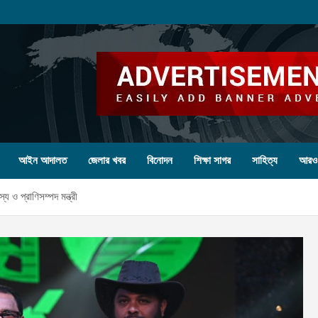
আইন আদালত
জেলার খবর
বিনোদন
শিক্ষা সাগর
সাহিত্য
আরও
য ও প্রাণিসম্পদ মন্ত্রী