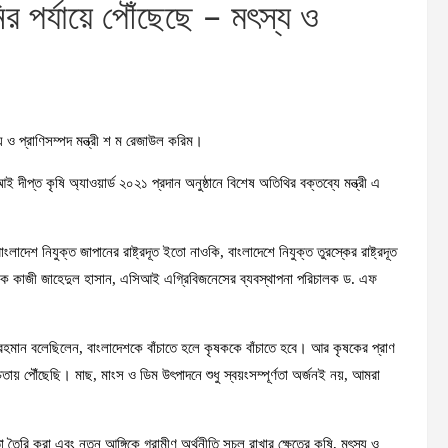
 পর্যায়ে পৌঁছেছে – মৎস্য ও
য ও প্রাণিসম্পদ মন্ত্রী শ ম রেজাউল করিম।
 দীপ্ত কৃষি অ্যাওয়ার্ড ২০২১ প্রদান অনুষ্ঠানে বিশেষ অতিথির বক্তব্যে মন্ত্রী এ
াংলাদেশ নিযুক্ত জাপানের রাষ্ট্রদূত ইতো নাওকি, বাংলাদেশে নিযুক্ত তুরস্কের রাষ্ট্রদূত
চালক কাজী জাহেদুল হাসান, এসিআই এগ্রিবিজনেসের ব্যবস্থাপনা পরিচালক ড. এফ
ুর রহমান বলেছিলেন, বাংলাদেশকে বাঁচাতে হলে কৃষককে বাঁচাতে হবে। আর কৃষকের প্রাণ
য় পৌঁছেছি। মাছ, মাংস ও ডিম উৎপাদনে শুধু স্বয়ংসম্পূর্ণতা অর্জনই নয়, আমরা
 তৈরি করা এবং নতুন আঙ্গিকে গ্রামীণ অর্থনীতি সচল রাখার ক্ষেত্রে কৃষি, মৎস্য ও