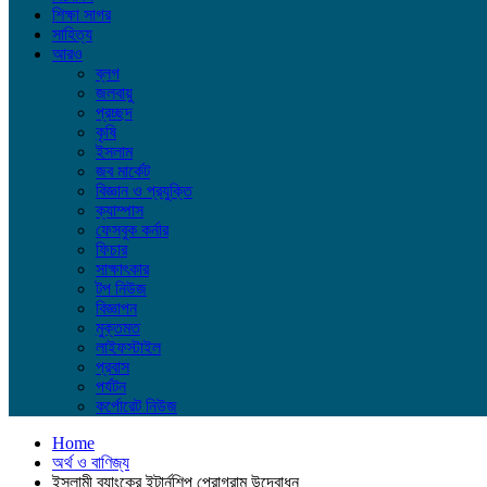
শিক্ষা সাগর
সাহিত্য
আরও
ব্লগ
জলবায়ু
প্রচ্ছদ
কৃষি
ইসলাম
জব মার্কেট
বিজ্ঞান ও প্রযুক্তি
ক্যাম্পাস
ফেসবুক কর্নার
ফিচার
সাক্ষাৎকার
টপ নিউজ
বিজ্ঞাপন
মুক্তমত
লাইফস্টাইল
প্রবাস
পর্যটন
কর্পোরেট নিউজ
Home
অর্থ ও বাণিজ্য
ইসলামী ব্যাংকের ইন্টার্নশিপ প্রোগ্রাম উদ্বোধন