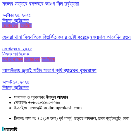
মতলব উত্তরে বসতঘরে আগুন দিল দুর্বৃত্তরা
অক্টোবর ২৫, ২০২৫
নিজস্ব প্রতিবেদক
জেলার খবর
রাজনীতি
ডেমরা থানা বিএনপিকে বিতর্কিত করার চেষ্টা করেছেন জয়নাল আবেদিন রতন
সেপ্টেম্বর ৯, ২০২৫
নিজস্ব প্রতিবেদক
অর্থ ও বাণিজ্য
জেলার খবর
টপ নিউজ
আখাউড়ায় জুলাই শহীদ স্মরণে কৃষি ব্যাংকের বৃক্ষরোপণ
আগস্ট ১২, ২০২৫
নিজস্ব প্রতিবেদক
সম্পাদক ও প্রকাশকঃ
ইমামুল আহসান
মোবাইলঃ +৮৮০১৮১১৬৫৭৭৬০
ই-মেইলঃ news@prothomprokash.com
ঠিকানাঃ বাসা নং-৪৩ (৫ম তলা) পূর্ব পার্শ্ব, উত্তর কাফরুল, ঢাকা ক্যান্টনমেন্ট, ঢ
গ্যালারি