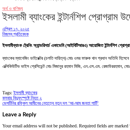
অর্থ ও বাণিজ্য
ইসলামী ব্যাংকের ইন্টার্নশিপ প্রোগ্রাম উ
এপ্রিল ১৭, ২০২৫
নিজস্ব প্রতিবেদক
ইসলামীব্যাংক ট্রেনিং অ্যান্ডরিসার্চ একাডেমি (আইবিটিআরএ) আয়োজিত ইন্টার্নশিপ প্রো
ব্যাংকের ম্যানেজিং ডাইরেক্টর (চলতি দায়িত্ব) মোঃ ওমর ফারুক খান প্রধান অতিথি হি
এক্সিকিউটিভ ভাইস প্রেসিডেন্ট মোঃ মিজানুর রহমান মিজি, এন.এস.এম. রেজাউররহমান, মোঃ 
Tags:
ইসলামী ব্যাংকের
কসবায় বিদ্যুৎস্পৃষ্টে নিহত ২
Post
ডেসটিনির রফিকুল আমীনের নেতৃত্বে নতুন দল ‘আ-আম জনতা পার্টি’
navigation
Leave a Reply
Your email address will not be published.
Required fields are marked