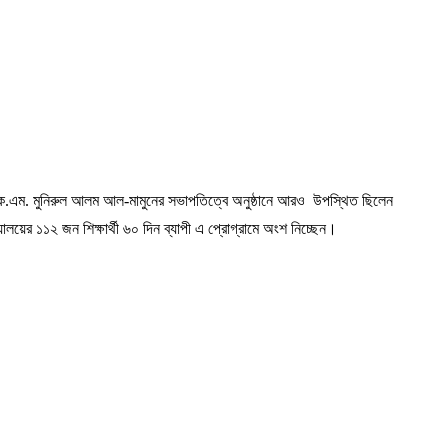
লককে.এম. মুনিরুল আলম আল-মামুনের সভাপতিত্বে অনুষ্ঠানে আরও উপস্থিত ছিলেন
লয়ের ১১২ জন শিক্ষার্থী ৬০ দিন ব্যাপী এ প্রোগ্রামে অংশ নিচ্ছেন।