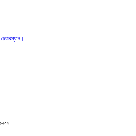
 চেয়ারম্যান।
াকা-১২০৬।