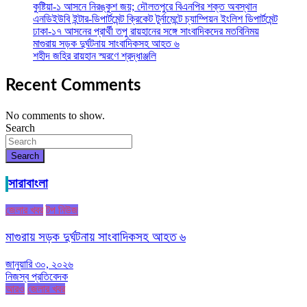
কুষ্টিয়া-১ আসনে নিরঙ্কুশ জয়; দৌলতপুরে বিএনপির শক্ত অবস্থান
এনডিইউবি ইন্টার-ডিপার্টমেন্ট ক্রিকেট টুর্নামেন্টে চ্যাম্পিয়ন ইংলিশ ডিপার্টমেন্ট
ঢাকা-১৭ আসনের প্রার্থী তপু রায়হানের সঙ্গে সাংবাদিকদের মতবিনিময়
মাগুরায় সড়ক দুর্ঘটনায় সাংবাদিকসহ আহত ৬
শহীদ জহির রায়হান স্মরণে শ্রদ্ধাঞ্জলি
Recent Comments
No comments to show.
Search
Search
সারাবাংলা
জেলার খবর
টপ নিউজ
মাগুরায় সড়ক দুর্ঘটনায় সাংবাদিকসহ আহত ৬
জানুয়ারি ৩০, ২০২৬
নিজস্ব প্রতিবেদক
আরও
জেলার খবর