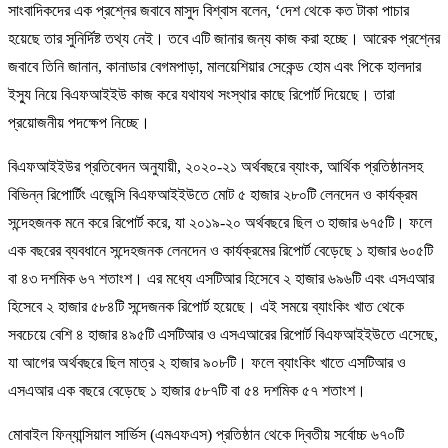
সাংবাদিকদের এক প্রশ্নের জবাবে মাসুদ বিশ্বাস বলেন, ‘দেশ থেকে কত টাকা পাচার
হয়েছে তার সুনির্দিষ্ট তথ্য নেই। তবে এটি জানার জন্য কাজ করা হচ্ছে। আরেক প্রশ্নের
জবাবে তিনি জানান, কানাডার বেগমপাড়া, মালয়েশিয়ার সেকেন্ড হোম এবং পিকে হালদার
ইস্যু নিয়ে বিএফআইইউ কাজ করে যথাযথ সংস্থার কাছে রিপোর্ট দিয়েছে। তারা
প্রয়োজনীয় পদক্ষেপ নিচ্ছে।
বিএফআইইউর প্রতিবেদন অনুযায়ী, ২০২০-২১ অর্থবছরে ব্যাংক, আর্থিক প্রতিষ্ঠানসহ
বিভিন্ন রিপোর্টিং এজেন্সি বিএফআইইউতে মোট ৫ হাজার ২৮০টি লেনদেন ও কার্যক্রম
সন্দেহজনক মনে করে রিপোর্ট করে, যা ২০১৯-২০ অর্থবছরে ছিল ৩ হাজার ৬৭৫টি। ফলে
এক বছরের ব্যবধানে সন্দেহজনক লেনদেন ও কার্যক্রমের রিপোর্ট বেড়েছে ১ হাজার ৬০৫টি
বা ৪৩ দশমিক ৬৭ শতাংশ। এর মধ্যে এসটিআর হিসেবে ২ হাজার ৬৯৬টি এবং এসএআর
হিসেবে ২ হাজার ৫৮৪টি সন্দেজনক রিপোর্ট হয়েছে। এই সময়ে ব্যাংকিং খাত থেকে
সবচেয়ে বেশি ৪ হাজার ৪৯৫টি এসটিআর ও এসএআরের রিপোর্ট বিএফআইইউতে এসেছে,
যা আগের অর্থবছরে ছিল মাত্র ২ হাজার ৯০৮টি। ফলে ব্যাংকিং খাতে এসটিআর ও
এসএআর এক বছরে বেড়েছে ১ হাজার ৫৮৭টি বা ৫৪ দশমিক ৫৭ শতাংশ।
মোবাইল ফিন্যান্সিয়াল সার্ভিস (এমএফএস) প্রতিষ্ঠান থেকে দ্বিতীয় সর্বোচ্চ ৬৭০টি