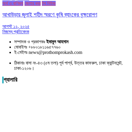
অর্থ ও বাণিজ্য
জেলার খবর
টপ নিউজ
আখাউড়ায় জুলাই শহীদ স্মরণে কৃষি ব্যাংকের বৃক্ষরোপণ
আগস্ট ১২, ২০২৫
নিজস্ব প্রতিবেদক
সম্পাদক ও প্রকাশকঃ
ইমামুল আহসান
মোবাইলঃ +৮৮০১৮১১৬৫৭৭৬০
ই-মেইলঃ news@prothomprokash.com
ঠিকানাঃ বাসা নং-৪৩ (৫ম তলা) পূর্ব পার্শ্ব, উত্তর কাফরুল, ঢাকা ক্যান্টনমেন্ট,
ঢাকা-১২০৬।
গ্যালারি