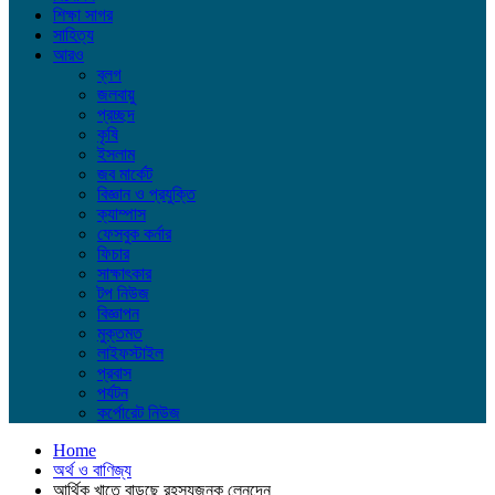
শিক্ষা সাগর
সাহিত্য
আরও
ব্লগ
জলবায়ু
প্রচ্ছদ
কৃষি
ইসলাম
জব মার্কেট
বিজ্ঞান ও প্রযুক্তি
ক্যাম্পাস
ফেসবুক কর্নার
ফিচার
সাক্ষাৎকার
টপ নিউজ
বিজ্ঞাপন
মুক্তমত
লাইফস্টাইল
প্রবাস
পর্যটন
কর্পোরেট নিউজ
Home
অর্থ ও বাণিজ্য
আর্থিক খাতে বাড়ছে রহস্যজনক লেনদেন