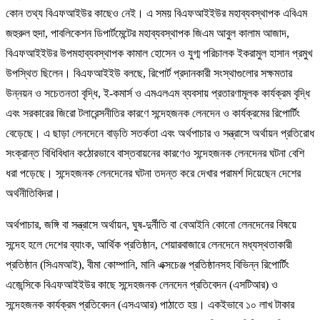
কোন তথ্য বিএফআইউর কাছেও নেই। এ সময় বিএফআইইউর মহাব্যবস্থাপক এবিএম
জহুরুল হুদা, পাবলিকেশন ডিপার্টমেন্টের মহাব্যবস্থাপক জিএম আবুল কালাম আজাদ,
বিএফআইইউর উপমহাব্যবস্থাপক কামাল হোসেন ও যুগ্ম পরিচালক ইকরামুল হাসান প্রমুখ
উপস্থিত ছিলেন। বিএফআইইউ বলছে, রিপোর্ট প্রদানকারী সংস্থাগুলোর সক্ষমতার
উন্নয়ন ও সচেতনতা বৃদ্ধি, ই-কমার্স ও এমএলএম ব্যবসায় প্রতারণামূলক কার্যক্রম বৃদ্ধি
এবং সরকারের জিরো টলারেন্সনীতির কারণে সন্দেহজনক লেনদেন ও কার্যক্রমের রিপোর্টিং
বেড়েছে। এ ছাড়া লেনদেনে বাড়তি সতর্কতা এবং অর্থপাচার ও সন্ত্রাসে অর্থায়ন প্রতিরোধ
সংক্রান্ত বিধিবিধান কঠোরভাবে বাস্তবায়নের কারণেও সন্দেহজনক লেনদেনর ঘটনা বেশি
ধরা পড়েছে। সন্দেহজনক লেনদেনের ঘটনা তদন্ত করে দেখার পরামর্শ দিয়েছেন দেশের
অর্থনীতিবিদরা।
অর্থপাচার, জঙ্গি বা সন্ত্রাসে অর্থায়ন, ঘুষ-দুর্নীতি বা বেআইনি কোনো লেনদেনের বিষয়ে
সন্দেহ হলে দেশের ব্যাংক, আর্থিক প্রতিষ্ঠান, শেয়ারবাজারে লেনদেনে মধ্যস্থতাকারী
প্রতিষ্ঠান (সিএমআই), বীমা কোম্পানি, মানি এক্সচেঞ্জ প্রতিষ্ঠানসহ বিভিন্ন রিপোর্টিং
এজেন্সিকে বিএফআইইউর কাছে সন্দেহজনক লেনদেন প্রতিবেদন (এসটিআর) ও
সন্দেহজনক কার্যক্রম প্রতিবেদন (এসএআর) পাঠাতে হয়। একইভাবে ১০ লাখ টাকার