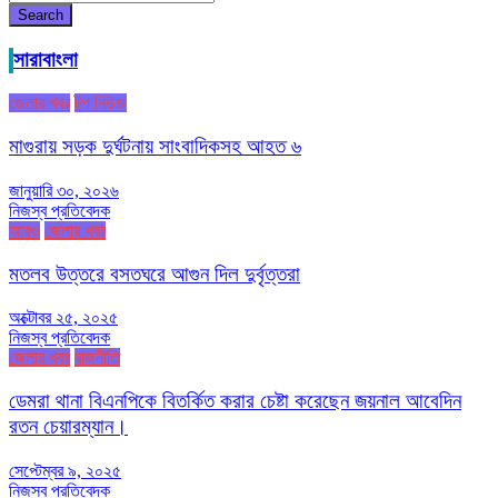
Search
সারাবাংলা
জেলার খবর
টপ নিউজ
মাগুরায় সড়ক দুর্ঘটনায় সাংবাদিকসহ আহত ৬
জানুয়ারি ৩০, ২০২৬
নিজস্ব প্রতিবেদক
আরও
জেলার খবর
মতলব উত্তরে বসতঘরে আগুন দিল দুর্বৃত্তরা
অক্টোবর ২৫, ২০২৫
নিজস্ব প্রতিবেদক
জেলার খবর
রাজনীতি
ডেমরা থানা বিএনপিকে বিতর্কিত করার চেষ্টা করেছেন জয়নাল আবেদিন
রতন চেয়ারম্যান।
সেপ্টেম্বর ৯, ২০২৫
নিজস্ব প্রতিবেদক