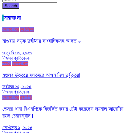
Search
সারাবাংলা
জেলার খবর
টপ নিউজ
মাগুরায় সড়ক দুর্ঘটনায় সাংবাদিকসহ আহত ৬
জানুয়ারি ৩০, ২০২৬
নিজস্ব প্রতিবেদক
আরও
জেলার খবর
মতলব উত্তরে বসতঘরে আগুন দিল দুর্বৃত্তরা
অক্টোবর ২৫, ২০২৫
নিজস্ব প্রতিবেদক
জেলার খবর
রাজনীতি
ডেমরা থানা বিএনপিকে বিতর্কিত করার চেষ্টা করেছেন জয়নাল আবেদিন
রতন চেয়ারম্যান।
সেপ্টেম্বর ৯, ২০২৫
নিজস্ব প্রতিবেদক