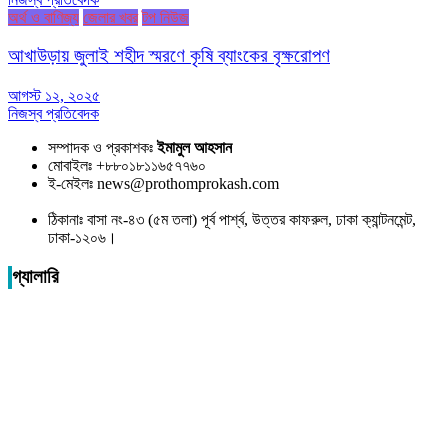
অর্থ ও বাণিজ্য
জেলার খবর
টপ নিউজ
আখাউড়ায় জুলাই শহীদ স্মরণে কৃষি ব্যাংকের বৃক্ষরোপণ
আগস্ট ১২, ২০২৫
নিজস্ব প্রতিবেদক
সম্পাদক ও প্রকাশকঃ
ইমামুল আহসান
মোবাইলঃ +৮৮০১৮১১৬৫৭৭৬০
ই-মেইলঃ news@prothomprokash.com
ঠিকানাঃ বাসা নং-৪৩ (৫ম তলা) পূর্ব পার্শ্ব, উত্তর কাফরুল, ঢাকা ক্যান্টনমেন্ট,
ঢাকা-১২০৬।
গ্যালারি