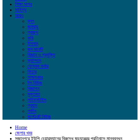
শিক্ষা সাগর
সাহিত্য
আরও
ব্লগ
জলবায়ু
প্রচ্ছদ
কৃষি
ইসলাম
জব মার্কেট
বিজ্ঞান ও প্রযুক্তি
ক্যাম্পাস
ফেসবুক কর্নার
ফিচার
সাক্ষাৎকার
টপ নিউজ
বিজ্ঞাপন
মুক্তমত
লাইফস্টাইল
প্রবাস
পর্যটন
কর্পোরেট নিউজ
Home
জেলার খবর
সুজানগরে ইউপি চেয়ারম্যানের বিরুদ্ধে ষড়যন্ত্রের প্রতিবাদে মানববন্ধন