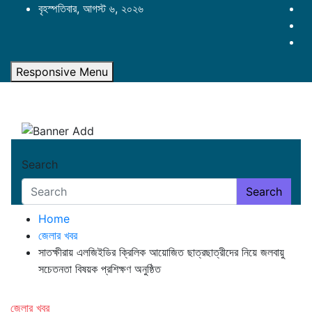
Skip
বৃহস্পতিবার, আগস্ট ৬, ২০২৬
to
content
Responsive Menu
Search
Search
Home
জেলার খবর
সাতক্ষীরায় এলজিইডির ক্রিলিক আয়োজিত ছাত্রছাত্রীদের নিয়ে জলবায়ু
সচেতনতা বিষয়ক প্রশিক্ষণ অনুষ্ঠিত
জেলার খবর