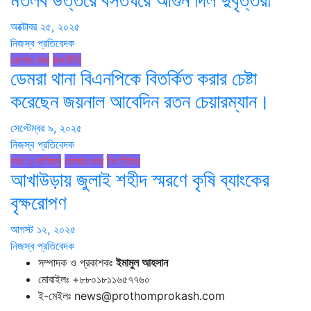
মতলব উত্তরে বসতঘরে আগুন দিল দুর্বৃত্তরা
অক্টোবর ২৫, ২০২৫
নিজস্ব প্রতিবেদক
জেলার খবর
রাজনীতি
ডেমরা থানা বিএনপিকে বিতর্কিত করার চেষ্টা
করেছেন জয়নাল আবেদিন রতন চেয়ারম্যান।
সেপ্টেম্বর ৯, ২০২৫
নিজস্ব প্রতিবেদক
অর্থ ও বাণিজ্য
জেলার খবর
টপ নিউজ
আখাউড়ায় জুলাই শহীদ স্মরণে কৃষি ব্যাংকের
বৃক্ষরোপণ
আগস্ট ১২, ২০২৫
নিজস্ব প্রতিবেদক
সম্পাদক ও প্রকাশকঃ
ইমামুল আহসান
মোবাইলঃ +৮৮০১৮১১৬৫৭৭৬০
ই-মেইলঃ news@prothomprokash.com