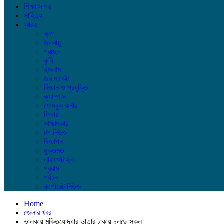
শিক্ষা সাগর
সাহিত্য
আরও
ব্লগ
জলবায়ু
প্রচ্ছদ
কৃষি
ইসলাম
জব মার্কেট
বিজ্ঞান ও প্রযুক্তি
ক্যাম্পাস
ফেসবুক কর্নার
ফিচার
সাক্ষাৎকার
টপ নিউজ
বিজ্ঞাপন
মুক্তমত
লাইফস্টাইল
প্রবাস
পর্যটন
কর্পোরেট নিউজ
Home
জেলার খবর
ভালুকায় মুক্তিযোদ্ধার ভাতার টাকায় চলছে স্কুল