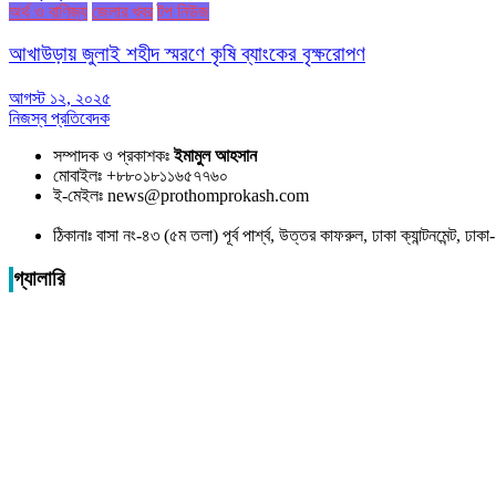
অর্থ ও বাণিজ্য
জেলার খবর
টপ নিউজ
আখাউড়ায় জুলাই শহীদ স্মরণে কৃষি ব্যাংকের বৃক্ষরোপণ
আগস্ট ১২, ২০২৫
নিজস্ব প্রতিবেদক
সম্পাদক ও প্রকাশকঃ
ইমামুল আহসান
মোবাইলঃ +৮৮০১৮১১৬৫৭৭৬০
ই-মেইলঃ news@prothomprokash.com
ঠিকানাঃ বাসা নং-৪৩ (৫ম তলা) পূর্ব পার্শ্ব, উত্তর কাফরুল, ঢাকা ক্যান্টনমেন্ট, ঢ
গ্যালারি