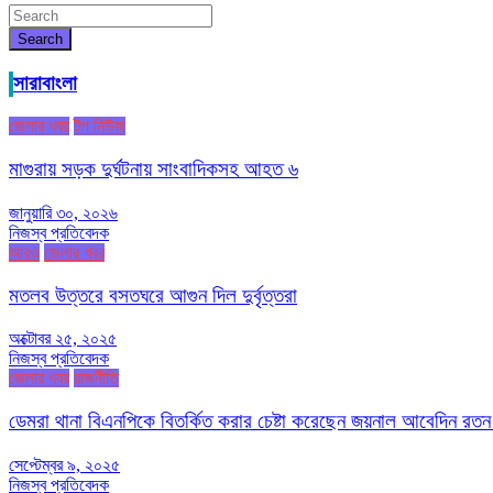
Search
সারাবাংলা
জেলার খবর
টপ নিউজ
মাগুরায় সড়ক দুর্ঘটনায় সাংবাদিকসহ আহত ৬
জানুয়ারি ৩০, ২০২৬
নিজস্ব প্রতিবেদক
আরও
জেলার খবর
মতলব উত্তরে বসতঘরে আগুন দিল দুর্বৃত্তরা
অক্টোবর ২৫, ২০২৫
নিজস্ব প্রতিবেদক
জেলার খবর
রাজনীতি
ডেমরা থানা বিএনপিকে বিতর্কিত করার চেষ্টা করেছেন জয়নাল আবেদিন রতন
সেপ্টেম্বর ৯, ২০২৫
নিজস্ব প্রতিবেদক