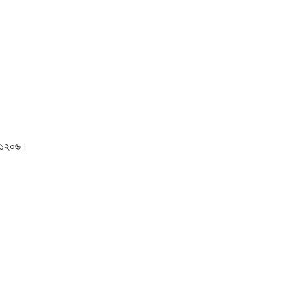
াকা-১২০৬।