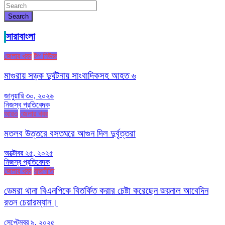
Search
সারাবাংলা
জেলার খবর
টপ নিউজ
মাগুরায় সড়ক দুর্ঘটনায় সাংবাদিকসহ আহত ৬
জানুয়ারি ৩০, ২০২৬
নিজস্ব প্রতিবেদক
আরও
জেলার খবর
মতলব উত্তরে বসতঘরে আগুন দিল দুর্বৃত্তরা
অক্টোবর ২৫, ২০২৫
নিজস্ব প্রতিবেদক
জেলার খবর
রাজনীতি
ডেমরা থানা বিএনপিকে বিতর্কিত করার চেষ্টা করেছেন জয়নাল আবেদিন
রতন চেয়ারম্যান।
সেপ্টেম্বর ৯, ২০২৫