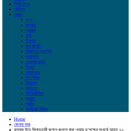
শিক্ষা সাগর
সাহিত্য
আরও
ব্লগ
জলবায়ু
প্রচ্ছদ
কৃষি
ইসলাম
জব মার্কেট
বিজ্ঞান ও প্রযুক্তি
ক্যাম্পাস
ফেসবুক কর্নার
ফিচার
সাক্ষাৎকার
টপ নিউজ
বিজ্ঞাপন
মুক্তমত
লাইফস্টাইল
প্রবাস
পর্যটন
কর্পোরেট নিউজ
Home
জেলার খবর
কসবায় ঈদে মিলাদুন্নবী জুশনে জুলুসে বাধা দেয়ায় দু’পক্ষের সংঘর্ষে আহত ২০