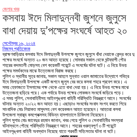
জেলার খবর
কসবায় ঈদে মিলাদুন্নবী জুশনে জুলুসে
বাধা দেয়ায় দু’পক্ষের সংঘর্ষে আহত ২০
সেপ্টেম্বর ১৬, ২০২৪
নিজস্ব প্রতিবেদক
ব্রাহ্মণবাড়িয়ার কসবায় ঈদে মিলাদুন্নবী উপলক্ষে জুশনে জুলুসে বাঁধা দেয়াকে কেন্দ্র করে দু
পক্ষের সংঘর্ষে অন্তত ২০ জন আহত হয়েছে। সোমবার সকাল থেকে ঘন্টব্যাপী পৌর
শহরের কদমতলী মোড়সহ বেশ কয়েকটি পয়েন্টে এ সংঘর্ষের ঘটনা ঘটে। এ নিয়ে উভয়
পক্ষের সমর্থকদের মাঝে উত্তেজনা বিরাজ করছে।
পুলিশ ও স্থানীয় সূত্র জানায়, সকাল আহলে সুন্নাত ওয়াল জামাতের উদ্যোগে পবিত্র
ঈদে মিলাদুন্নবী উপলক্ষে একটি জশনে জুলুস বের করে কসবা শহরে প্রবেশ করে। এ
সময় হেফাজতে ইসলামের পক্ষ থেকে এতে বাধা দেয়া হয়। এ নিয়ে উভয় পক্ষের মাঝে
উত্তেজনা ছড়িয়ে পরে। এক পর্যায়ে উভয় পক্ষের লোকজন সংঘর্ষে জড়িয়ে পড়ে।
এ সময় পুলিশ, সেনাবাহিনীসহ আইনশৃঙ্খলা বাহিনী পরিস্থিতি নিয়ন্ত্রণে আনে। সংঘর্ষের
ঘটনায় অন্তত ২০/২২ জন আহত হয়। এছাড়াও সংঘর্ষের সংবাদ সংগহ করতে গিয়ে
সাংবাদিক মোঃ লিয়াকত মাসুদসহ বেশ কয়েকজন আহত হয়েছেন। আহতরা কসবা
উপজেলা স্বাস্থ্য কমপ্লেক্সসহ বিভিন্ন হাসপাতালে চিকিৎসা নিয়েছেন।
পুলিশ সুপার মোঃ জাবেদুর রহমান জানান, খবর পেয়ে পুলিশ ও সেনাবাহিনীর সদস্যরা
ঘটনাস্থলে পৌছে পরিস্থিতি নিয়ন্ত্রণে আনে। শহরের গুরুত্বপূর্ণ ৩ টি পয়েন্টে
আইনশৃঙ্খলা বাহিনী অবস্থান নিয়েছে যাতে পরবর্তী সহিংসতার ঘটনা না ঘটে।
শেয়ার করুন