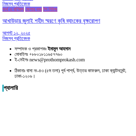
নিজস্ব প্রতিবেদক
অর্থ ও বাণিজ্য
জেলার খবর
টপ নিউজ
আখাউড়ায় জুলাই শহীদ স্মরণে কৃষি ব্যাংকের বৃক্ষরোপণ
আগস্ট ১২, ২০২৫
নিজস্ব প্রতিবেদক
সম্পাদক ও প্রকাশকঃ
ইমামুল আহসান
মোবাইলঃ +৮৮০১৮১১৬৫৭৭৬০
ই-মেইলঃ news@prothomprokash.com
ঠিকানাঃ বাসা নং-৪৩ (৫ম তলা) পূর্ব পার্শ্ব, উত্তর কাফরুল, ঢাকা ক্যান্টনমেন্ট,
ঢাকা-১২০৬।
গ্যালারি