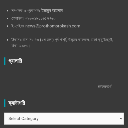
সম্পাদক ও প্রকাশকঃ
ইমামুল আহসান
মোবাইলঃ +৮৮০১৮১১৬৫৭৭৬০
ই-মেইলঃ news@prothomprokash.com
ঠিকানাঃ বাসা নং-৪৩ (৫ম তলা) পূর্ব পার্শ্ব, উত্তর কাফরুল, ঢাকা ক্যান্টনমেন্ট,
ঢাকা-১২০৬।
গ্যালারি
জাকারবার্গ
ক্যাটাগরি
ক্যাটাগরি