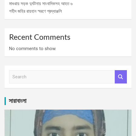
মাগুরায় সড়ক দুর্ঘটনায় সাংবাদিকসহ আহত ৬
শহীদ জহির রায়হান স্মরণে শ্রদ্ধাঞ্জলি
Recent Comments
No comments to show.
S
e
a
r
c
সারাবাংলা
h