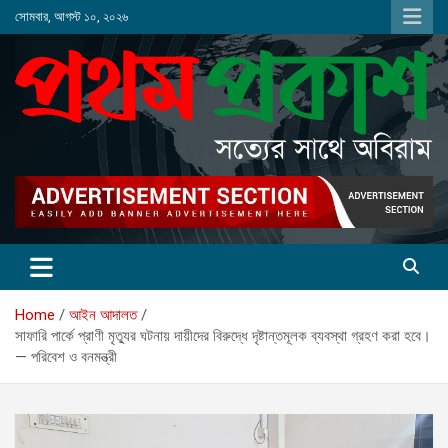
Skip
সোমবার, আগস্ট ১০, ২০২৬
to
content
Home
আইন আদালত
সাফারি পার্কে প্রাণী মৃত্যুর ঘটনায় দায়ীদের বিরুদ্ধে দৃষ্টান্তমূলক ব্যবস্থা গ্রহণ করা হবে।
— পরিবেশ ও বনমন্ত্রী