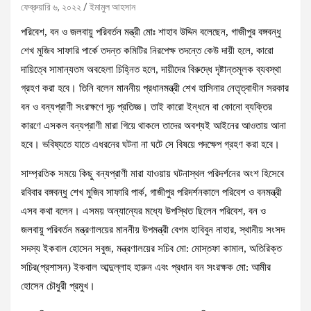
ফেব্রুয়ারি ৬, ২০২২
ইমামুল আহসান
পরিবেশ, বন ও জলবায়ু পরিবর্তন মন্ত্রী মোঃ শাহাব উদ্দিন বলেছেন, গাজীপুর বঙ্গবন্ধু
শেখ মুজিব সাফারি পার্কে তদন্ত কমিটির নিরপেক্ষ তদন্তে কেউ দায়ী হলে, কারো
দায়িত্বে সামান্যতম অবহেলা চিহ্নিত হলে, দায়ীদের বিরুদ্ধে দৃষ্টান্তমূলক ব্যবস্থা
গ্রহণ করা হবে। তিনি বলেন মাননীয় প্রধানমন্ত্রী শেখ হাসিনার নেতৃত্বাধীন সরকার
বন ও বন্যপ্রাণী সংরক্ষণে দৃঢ় প্রতিজ্ঞ। তাই কারো ইন্ধনে বা কোনো ব্যক্তির
কারণে এসকল বন্যপ্রাণী মারা গিয়ে থাকলে তাদের অবশ্যই আইনের আওতায় আনা
হবে। ভবিষ্যতে যাতে এধরনের ঘটনা না ঘটে সে বিষয়ে পদক্ষেপ গ্রহণ করা হবে।
সাম্প্রতিক সময়ে কিছু বন্যপ্রাণী মারা যাওয়ায় ঘটনাস্থল পরিদর্শনের অংশ হিসেবে
রবিবার বঙ্গবন্ধু শেখ মুজিব সাফারি পার্ক, গাজীপুর পরিদর্শনকালে পরিবেশ ও বনমন্ত্রী
এসব কথা বলেন। এসময় অন্যান্যের মধ্যে উপস্থিত ছিলেন পরিবেশ, বন ও
জলবায়ু পরিবর্তন মন্ত্রণালয়ের মাননীয় উপমন্ত্রী বেগম হাবিবুন নাহার, স্থানীয় সংসদ
সদস্য ইকবাল হোসেন সবুজ, মন্ত্রণালয়ের সচিব মো: মোস্তফা কামাল, অতিরিক্ত
সচির(প্রশাসন) ইকবাল আব্দুল্লাহ হারুন এবং প্রধান বন সংরক্ষক মো: আমীর
হোসেন চৌধুরী প্রমুখ।