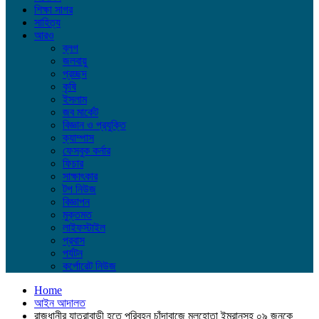
শিক্ষা সাগর
সাহিত্য
আরও
ব্লগ
জলবায়ু
প্রচ্ছদ
কৃষি
ইসলাম
জব মার্কেট
বিজ্ঞান ও প্রযুক্তি
ক্যাম্পাস
ফেসবুক কর্নার
ফিচার
সাক্ষাৎকার
টপ নিউজ
বিজ্ঞাপন
মুক্তমত
লাইফস্টাইল
প্রবাস
পর্যটন
কর্পোরেট নিউজ
Home
আইন আদালত
রাজধানীর যাত্রাবাড়ী হতে পরিবহন চাঁদাবাজে মূলহোতা ইমরানসহ ০৯ জনকে