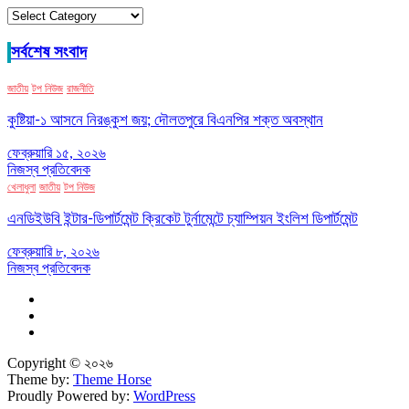
ক্যাটাগরি
সর্বশেষ সংবাদ
জাতীয়
টপ নিউজ
রাজনীতি
কুষ্টিয়া-১ আসনে নিরঙ্কুশ জয়; দৌলতপুরে বিএনপির শক্ত অবস্থান
ফেব্রুয়ারি ১৫, ২০২৬
নিজস্ব প্রতিবেদক
খেলাধুলা
জাতীয়
টপ নিউজ
এনডিইউবি ইন্টার-ডিপার্টমেন্ট ক্রিকেট টুর্নামেন্টে চ্যাম্পিয়ন ইংলিশ ডিপার্টমেন্ট
ফেব্রুয়ারি ৮, ২০২৬
নিজস্ব প্রতিবেদক
Copyright © ২০২৬
Theme by:
Theme Horse
Proudly Powered by:
WordPress