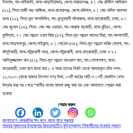
ইসলাম, সাং-মাইজাদি, থানা-আড়াইহাজার, জেলা-নারায়নগঞ্জ, ৪। মোঃ রবিউল আউয়াল
(২১), পিতা-হাজী আঃ আজিজ, থানা-বাকেরগঞ্জ, জেলা-বরিশাল, ৫। মোঃ নাদিম আহম্মদ
হৃদয় (২২), পিতা-মৃত সালাউদ্দিন, সাং-কুতুবখালী বউবাজার, থানা-যাত্রাবাড়ী, ঢাকা, ৬।
মোঃ জুয়েল (১৯), পিতা- মোঃ আঃ ওয়াদুদ, সাং-আরাক বড়বাড়ী, থানা-বুড়িচং, জেলা-
কুমিল্লা, ৭। মোঃ আব্দুল ওহাব মিয়া (৫৭), পিতা-মৃত আব্দুল কাদের মিয়া, সাং-বদলাগাড়ী,
থানা-সাদুল্লাপুর, জেলা-গাইবান্দা, ৮। সোহেল (৩৫), পিতা-মৃত আব্দুল করিম মেল্লা, সাং-
বটলুইকাঠি, থানা-পটুয়াখালী সদর, জেলা-পটুয়াখালী, থানা-যাত্রাবাড়ী, ঢাকা ও ৯।
আতিকুজ্জামান খান (৫১), পিতা-মৃত আব্দুল আওয়াল খান, সাং-গোলাপবাগ, থানা-
যাত্রাবাড়ী, ঢাকা বলে জানা যায়। এ সময় তাদের নিকট থেকে আদায়কৃত চাঁদা নগদ-
১২,৩১০/- (বারো হাজার তিনশত দশ) টাকা, ০৭টি কাঠের লাঠি ও ০৭টি মোবাইল ফোন
উদ্ধার করা হয়।পরে স্হানীয় থানায় মামলা রুজু করা হয় এবং আদালতে প্রেরন করা
হয়েছে
শেয়ার করুন
বাংলাদেশে কোরবানির ঈদ কবে, জানা যাবে সন্ধ্যায়
Post
পাবনার সুজানগর উপজেলার কিন্ডারগার্টেনে বৃত্তিপ্রাপ্ত শিক্ষার্থীদের সংবর্ধনা প্রদান
navigation