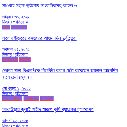
মাগুরায় সড়ক দুর্ঘটনায় সাংবাদিকসহ আহত ৬
জানুয়ারি ৩০, ২০২৬
নিজস্ব প্রতিবেদক
আরও
জেলার খবর
মতলব উত্তরে বসতঘরে আগুন দিল দুর্বৃত্তরা
অক্টোবর ২৫, ২০২৫
নিজস্ব প্রতিবেদক
জেলার খবর
রাজনীতি
ডেমরা থানা বিএনপিকে বিতর্কিত করার চেষ্টা করেছেন জয়নাল আবেদিন
রতন চেয়ারম্যান।
সেপ্টেম্বর ৯, ২০২৫
নিজস্ব প্রতিবেদক
অর্থ ও বাণিজ্য
জেলার খবর
টপ নিউজ
আখাউড়ায় জুলাই শহীদ স্মরণে কৃষি ব্যাংকের বৃক্ষরোপণ
আগস্ট ১২, ২০২৫
নিজস্ব প্রতিবেদক