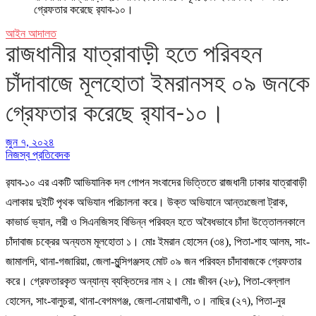
গ্রেফতার করেছে র‌্যাব-১০।
আইন আদালত
রাজধানীর যাত্রাবাড়ী হতে পরিবহন
চাঁদাবাজে মূলহোতা ইমরানসহ ০৯ জনকে
গ্রেফতার করেছে র‌্যাব-১০।
জুন ৭, ২০২৪
নিজস্ব প্রতিবেদক
র‌্যাব-১০ এর একটি আভিযানিক দল গোপন সংবাদের ভিত্তিতে রাজধানী ঢাকার যাত্রাবাড়ী
এলাকায় দুইটি পৃথক অভিযান পরিচালনা করে। উক্ত অভিযানে আন্তঃজেলা ট্রাক,
কাভার্ড ভ্যান, লরী ও সিএনজিসহ বিভিন্ন পরিবহন হতে অবৈধভাবে চাঁদা উত্তোলনকালে
চাঁদাবাজ চক্রের অন্যতম মূলহোতা ১। মোঃ ইমরান হোসেন (৩৪), পিতা-শাহ আলম, সাং-
জামালদি, থানা-গজারিয়া, জেলা-মুন্সিগঞ্জসহ মোট ০৯ জন পরিবহন চাঁদাবাজকে গ্রেফতার
করে। গ্রেফতারকৃত অন্যান্য ব্যক্তিদের নাম ২। মোঃ জীবন (২৮), পিতা-বেল্লাল
হোসেন, সাং-বালুচরা, থানা-বেগমগঞ্জ, জেলা-নোয়াখালী, ৩। নাছির (২৭), পিতা-নুর