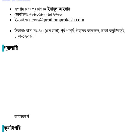
সম্পাদক ও প্রকাশকঃ
ইমামুল আহসান
মোবাইলঃ +৮৮০১৮১১৬৫৭৭৬০
ই-মেইলঃ news@prothomprokash.com
ঠিকানাঃ বাসা নং-৪৩ (৫ম তলা) পূর্ব পার্শ্ব, উত্তর কাফরুল, ঢাকা ক্যান্টনমেন্ট,
ঢাকা-১২০৬।
গ্যালারি
জাকারবার্গ
ক্যাটাগরি