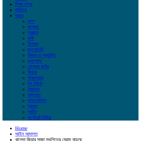
শিক্ষা সাগর
সাহিত্য
আরও
ব্লগ
জলবায়ু
প্রচ্ছদ
কৃষি
ইসলাম
জব মার্কেট
বিজ্ঞান ও প্রযুক্তি
ক্যাম্পাস
ফেসবুক কর্নার
ফিচার
সাক্ষাৎকার
টপ নিউজ
বিজ্ঞাপন
মুক্তমত
লাইফস্টাইল
প্রবাস
পর্যটন
কর্পোরেট নিউজ
Home
আইন আদালত
খালেদা জিয়ার সাজা স্থগিতের মেয়াদ বাড়ছে