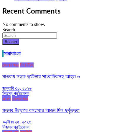
Recent Comments
No comments to show.
Search
Search
সারাবাংলা
জেলার খবর
টপ নিউজ
মাগুরায় সড়ক দুর্ঘটনায় সাংবাদিকসহ আহত ৬
জানুয়ারি ৩০, ২০২৬
নিজস্ব প্রতিবেদক
আরও
জেলার খবর
মতলব উত্তরে বসতঘরে আগুন দিল দুর্বৃত্তরা
অক্টোবর ২৫, ২০২৫
নিজস্ব প্রতিবেদক