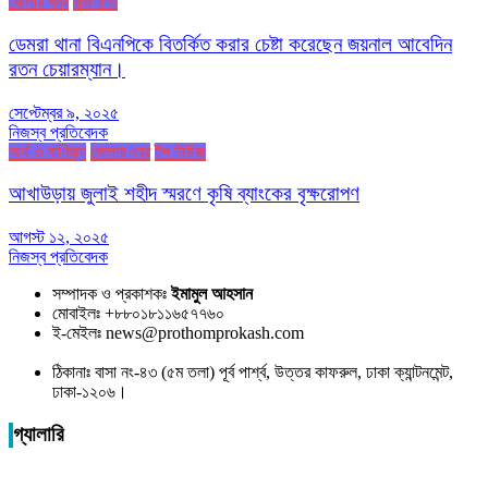
জেলার খবর
রাজনীতি
ডেমরা থানা বিএনপিকে বিতর্কিত করার চেষ্টা করেছেন জয়নাল আবেদিন
রতন চেয়ারম্যান।
সেপ্টেম্বর ৯, ২০২৫
নিজস্ব প্রতিবেদক
অর্থ ও বাণিজ্য
জেলার খবর
টপ নিউজ
আখাউড়ায় জুলাই শহীদ স্মরণে কৃষি ব্যাংকের বৃক্ষরোপণ
আগস্ট ১২, ২০২৫
নিজস্ব প্রতিবেদক
সম্পাদক ও প্রকাশকঃ
ইমামুল আহসান
মোবাইলঃ +৮৮০১৮১১৬৫৭৭৬০
ই-মেইলঃ news@prothomprokash.com
ঠিকানাঃ বাসা নং-৪৩ (৫ম তলা) পূর্ব পার্শ্ব, উত্তর কাফরুল, ঢাকা ক্যান্টনমেন্ট,
ঢাকা-১২০৬।
গ্যালারি