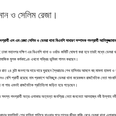
জামান ও সেলিম রেজা।
পদপ্রার্থী এস এম রেজা সেলিম ও ডেমরা থানা বিএনপি সাধারণ সম্পাদক পদপ্রার্থী আনিসুজ্জা
েই ঢাকা মহানগর দক্ষিণ এর বিএনপি থানা ও ওর্য়াড কমিটি ঘোষণা করা হবে তারই মধ্যে ডেমরা
 সামাজিক মুলক কর্মকাণ্ডে এখনো সক্রিয় ভূমিকা পালন করছেন।
িন রাত ২৪ ঘন্টা জনগণের দারে দারে ঘুরছেন স্বৈরাচার শেখ হাসিনার আমলে বহু মামলা হামলা
নেও বেশি প্রার্থী রয়েছে নাম প্রকাশে অনিচ্ছুক ডেমরা থানা কয়েকজন রাজনৈতিক নেতা সাং
বী না পায় এমনই রাজনৈতিক প্রতিহিংসা জড়িত হয়ে পড়েছেন।
সদস্য পদপ্রার্থী অত্র এলাকার অত্যন্ত জনপ্রিয় নেতা জননেতা আলহাজ্ব নবী উল্লাহ নবী
ৈরাচার ফ্যাসিস্ট শেখ হাসিনা পালিয়ে যাওয়ার পরে তাদের জীবন বাজি রেখে ডেমরা থানা এলাকা