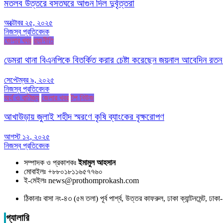
মতলব উত্তরে বসতঘরে আগুন দিল দুর্বৃত্তরা
অক্টোবর ২৫, ২০২৫
নিজস্ব প্রতিবেদক
জেলার খবর
রাজনীতি
ডেমরা থানা বিএনপিকে বিতর্কিত করার চেষ্টা করেছেন জয়নাল আবেদিন রতন
সেপ্টেম্বর ৯, ২০২৫
নিজস্ব প্রতিবেদক
অর্থ ও বাণিজ্য
জেলার খবর
টপ নিউজ
আখাউড়ায় জুলাই শহীদ স্মরণে কৃষি ব্যাংকের বৃক্ষরোপণ
আগস্ট ১২, ২০২৫
নিজস্ব প্রতিবেদক
সম্পাদক ও প্রকাশকঃ
ইমামুল আহসান
মোবাইলঃ +৮৮০১৮১১৬৫৭৭৬০
ই-মেইলঃ news@prothomprokash.com
ঠিকানাঃ বাসা নং-৪৩ (৫ম তলা) পূর্ব পার্শ্ব, উত্তর কাফরুল, ঢাকা ক্যান্টনমেন্ট, ঢ
গ্যালারি