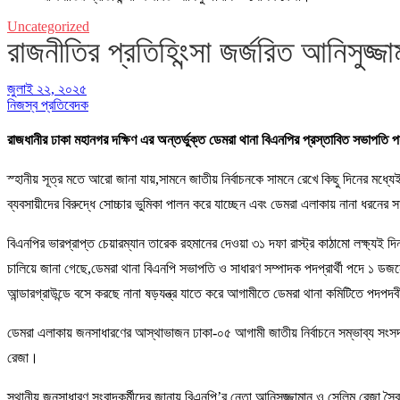
Uncategorized
রাজনীতির প্রতিহিংন্সা জর্জরিত আনিসুজ্
জুলাই ২২, ২০২৫
নিজস্ব প্রতিবেদক
রাজধানীর ঢাকা মহানগর দক্ষিণ এর অন্তর্ভুক্ত ডেমরা থানা বিএনপির প্রস্তাবিত সভাপতি 
স্হানীয় সূত্র মতে আরো জানা যায়,সামনে জাতীয় নির্বাচনকে সামনে রেখে কিছু দিনের মধ্য
ব্যবসায়ীদের বিরুদ্ধে সোচ্চার ভুমিকা পালন করে যাচ্ছেন এবং ডেমরা এলাকায় নানা ধরনের
বিএনপির ভারপ্রাপ্ত চেয়ারম্যান তারেক রহমানের দেওয়া ৩১ দফা রাস্ট্র কাঠামো লক্ষ্যই দ
চালিয়ে জানা গেছে,ডেমরা থানা বিএনপি সভাপতি ও সাধারণ সম্পাদক পদপ্রার্থী পদে ১ ডজ
আন্ডারগ্রাউন্ডে বসে করছে নানা ষড়যন্ত্র যাতে করে আগামীতে ডেমরা থানা কমিটিতে পদপদ
ডেমরা এলাকায় জনসাধারণের আস্থাভাজন ঢাকা-০৫ আগামী জাতীয় নির্বাচনে সম্ভাব্য সংসদ 
রেজা।
স্থানীয় জনসাধারণ সংবাদকর্মীদের জানায়,বিএনপি’র নেতা আনিসুজ্জামান ও সেলিম রেজা স্ব