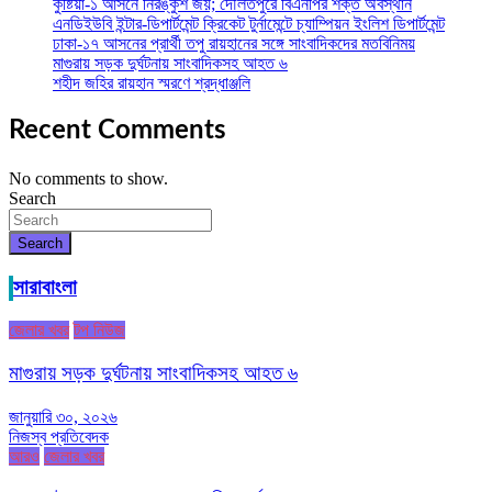
কুষ্টিয়া-১ আসনে নিরঙ্কুশ জয়; দৌলতপুরে বিএনপির শক্ত অবস্থান
এনডিইউবি ইন্টার-ডিপার্টমেন্ট ক্রিকেট টুর্নামেন্টে চ্যাম্পিয়ন ইংলিশ ডিপার্টমেন্ট
ঢাকা-১৭ আসনের প্রার্থী তপু রায়হানের সঙ্গে সাংবাদিকদের মতবিনিময়
মাগুরায় সড়ক দুর্ঘটনায় সাংবাদিকসহ আহত ৬
শহীদ জহির রায়হান স্মরণে শ্রদ্ধাঞ্জলি
Recent Comments
No comments to show.
Search
Search
সারাবাংলা
জেলার খবর
টপ নিউজ
মাগুরায় সড়ক দুর্ঘটনায় সাংবাদিকসহ আহত ৬
জানুয়ারি ৩০, ২০২৬
নিজস্ব প্রতিবেদক
আরও
জেলার খবর