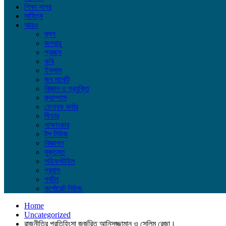
শিক্ষা সাগর
সাহিত্য
আরও
ব্লগ
জলবায়ু
প্রচ্ছদ
কৃষি
ইসলাম
জব মার্কেট
বিজ্ঞান ও প্রযুক্তি
ক্যাম্পাস
ফেসবুক কর্নার
ফিচার
সাক্ষাৎকার
টপ নিউজ
বিজ্ঞাপন
মুক্তমত
লাইফস্টাইল
প্রবাস
পর্যটন
কর্পোরেট নিউজ
Home
Uncategorized
রাজনীতির প্রতিহিংন্সা জর্জরিত আনিসুজ্জামান ও সেলিম রেজা।