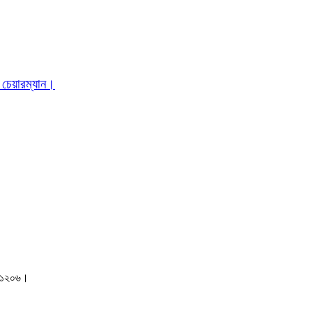
 চেয়ারম্যান।
াকা-১২০৬।