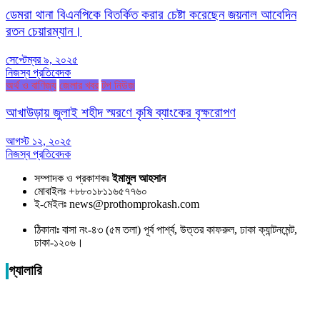
ডেমরা থানা বিএনপিকে বিতর্কিত করার চেষ্টা করেছেন জয়নাল আবেদিন
রতন চেয়ারম্যান।
সেপ্টেম্বর ৯, ২০২৫
নিজস্ব প্রতিবেদক
অর্থ ও বাণিজ্য
জেলার খবর
টপ নিউজ
আখাউড়ায় জুলাই শহীদ স্মরণে কৃষি ব্যাংকের বৃক্ষরোপণ
আগস্ট ১২, ২০২৫
নিজস্ব প্রতিবেদক
সম্পাদক ও প্রকাশকঃ
ইমামুল আহসান
মোবাইলঃ +৮৮০১৮১১৬৫৭৭৬০
ই-মেইলঃ news@prothomprokash.com
ঠিকানাঃ বাসা নং-৪৩ (৫ম তলা) পূর্ব পার্শ্ব, উত্তর কাফরুল, ঢাকা ক্যান্টনমেন্ট,
ঢাকা-১২০৬।
গ্যালারি