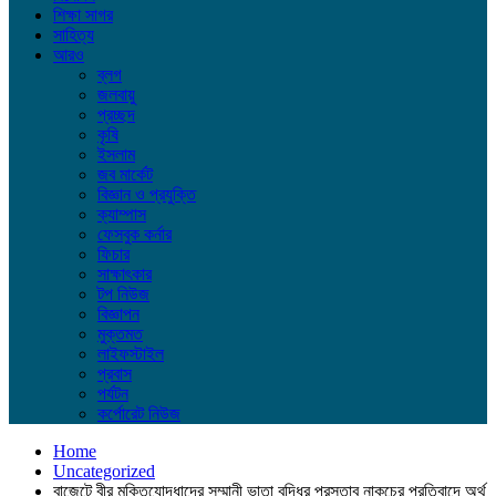
শিক্ষা সাগর
সাহিত্য
আরও
ব্লগ
জলবায়ু
প্রচ্ছদ
কৃষি
ইসলাম
জব মার্কেট
বিজ্ঞান ও প্রযুক্তি
ক্যাম্পাস
ফেসবুক কর্নার
ফিচার
সাক্ষাৎকার
টপ নিউজ
বিজ্ঞাপন
মুক্তমত
লাইফস্টাইল
প্রবাস
পর্যটন
কর্পোরেট নিউজ
Home
Uncategorized
বাজেটে বীর মুক্তিযোদ্ধাদের সম্মানী ভাতা বৃদ্ধির প্রস্তাব নাকচের প্রতিবাদে অর্থ