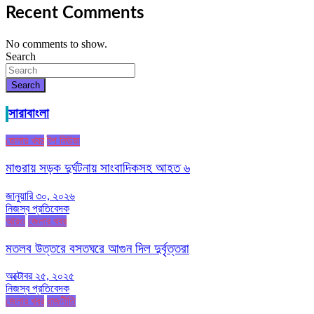
Recent Comments
No comments to show.
Search
Search
সারাবাংলা
জেলার খবর
টপ নিউজ
মাগুরায় সড়ক দুর্ঘটনায় সাংবাদিকসহ আহত ৬
জানুয়ারি ৩০, ২০২৬
নিজস্ব প্রতিবেদক
আরও
জেলার খবর
মতলব উত্তরে বসতঘরে আগুন দিল দুর্বৃত্তরা
অক্টোবর ২৫, ২০২৫
নিজস্ব প্রতিবেদক
জেলার খবর
রাজনীতি