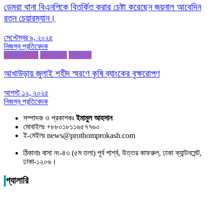
ডেমরা থানা বিএনপিকে বিতর্কিত করার চেষ্টা করেছেন জয়নাল আবেদিন
রতন চেয়ারম্যান।
সেপ্টেম্বর ৯, ২০২৫
নিজস্ব প্রতিবেদক
অর্থ ও বাণিজ্য
জেলার খবর
টপ নিউজ
আখাউড়ায় জুলাই শহীদ স্মরণে কৃষি ব্যাংকের বৃক্ষরোপণ
আগস্ট ১২, ২০২৫
নিজস্ব প্রতিবেদক
সম্পাদক ও প্রকাশকঃ
ইমামুল আহসান
মোবাইলঃ +৮৮০১৮১১৬৫৭৭৬০
ই-মেইলঃ news@prothomprokash.com
ঠিকানাঃ বাসা নং-৪৩ (৫ম তলা) পূর্ব পার্শ্ব, উত্তর কাফরুল, ঢাকা ক্যান্টনমেন্ট,
ঢাকা-১২০৬।
গ্যালারি