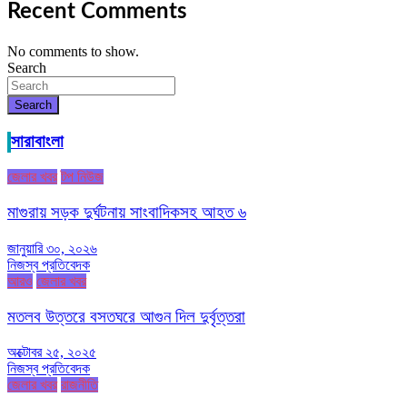
Recent Comments
No comments to show.
Search
Search
সারাবাংলা
জেলার খবর
টপ নিউজ
মাগুরায় সড়ক দুর্ঘটনায় সাংবাদিকসহ আহত ৬
জানুয়ারি ৩০, ২০২৬
নিজস্ব প্রতিবেদক
আরও
জেলার খবর
মতলব উত্তরে বসতঘরে আগুন দিল দুর্বৃত্তরা
অক্টোবর ২৫, ২০২৫
নিজস্ব প্রতিবেদক
জেলার খবর
রাজনীতি