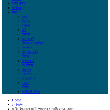
শিক্ষা সাগর
সাহিত্য
আরও
ব্লগ
জলবায়ু
প্রচ্ছদ
কৃষি
ইসলাম
জব মার্কেট
বিজ্ঞান ও প্রযুক্তি
ক্যাম্পাস
ফেসবুক কর্নার
ফিচার
সাক্ষাৎকার
টপ নিউজ
বিজ্ঞাপন
মুক্তমত
লাইফস্টাইল
প্রবাস
পর্যটন
কর্পোরেট নিউজ
Home
টপ নিউজ
সুন্দরী বিমানবালা সুরভি পায়ুপথে ১ কেজি সোনা চালান।