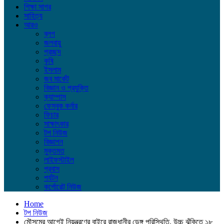
শিক্ষা সাগর
সাহিত্য
আরও
ব্লগ
জলবায়ু
প্রচ্ছদ
কৃষি
ইসলাম
জব মার্কেট
বিজ্ঞান ও প্রযুক্তি
ক্যাম্পাস
ফেসবুক কর্নার
ফিচার
সাক্ষাৎকার
টপ নিউজ
বিজ্ঞাপন
মুক্তমত
লাইফস্টাইল
প্রবাস
পর্যটন
কর্পোরেট নিউজ
Home
টপ নিউজ
মৌসুমের আগেই নিয়ন্ত্রণের বাইরে রাজধানীর ডেঙ্গু পরিস্থিতি, উচ্চ ঝুঁকিতে ১৮