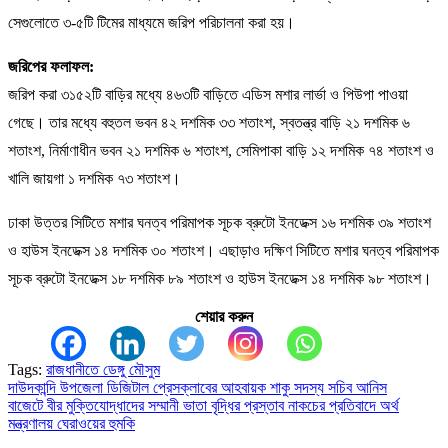
সেগুলোতে ৩-৫টি টিমের মাধ্যমে জরিপ পরিচালনা করা হয়।
জরিপের ফলাফল:
জরিপ করা ৩১৫২টি বাড়ির মধ্যে ৪৬৩টি বাড়িতে এডিস মশার লার্ভা ও পিউপা পাওয়া
গেছে। তার মধ্যে বহুতল ভবন ৪২ দশমিক ৩৩ শতাংশ, স্বতন্ত্র বাড়ি ২১ দশমিক ৬
শতাংশ, নির্মাণাধীন ভবন ২১ দশমিক ৬ শতাংশ, সেমিপাকা বাড়ি ১২ দশমিক ৭৪ শতাংশ ও
খালি জায়গা ১ দশমিক ৭৩ শতাংশ।
ঢাকা উত্তর সিটিতে মশার ঘনত্ব পরিমাপক সূচক ব্রুটো ইনডেক্স ১৬ দশমিক ৩৯ শতাংশ
ও হাউস ইনডেক্স ১৪ দশমিক ৩০ শতাংশ। এছাড়াও দক্ষিণ সিটিতে মশার ঘনত্ব পরিমাপক
সূচক ব্রুটো ইনডেক্স ১৮ দশমিক ৮৯ শতাংশ ও হাউস ইনডেক্স ১৪ দশমিক ৯৮ শতাংশ।
শেয়ার করুন
Tags:
রাজধানীতে ডেঙ্গু মৌসুম
দাউদকান্দি উপজেলা ডিজিটাল প্রেসক্লাবের আহবায়ক শাকু সদস্য সচিব আনিস
Post
বাজেটে বীর মুক্তিযোদ্ধাদের সম্মানী ভাতা বৃদ্ধির প্রস্তাব নাকচের প্রতিবাদে অর্থ
navigation
মন্ত্রণালয় ঘেরাওয়ের হুমকি