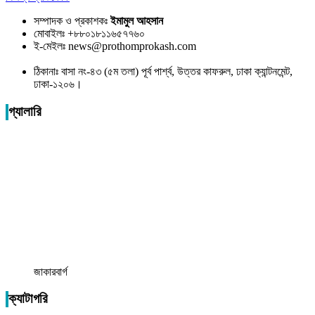
সম্পাদক ও প্রকাশকঃ
ইমামুল আহসান
মোবাইলঃ +৮৮০১৮১১৬৫৭৭৬০
ই-মেইলঃ news@prothomprokash.com
ঠিকানাঃ বাসা নং-৪৩ (৫ম তলা) পূর্ব পার্শ্ব, উত্তর কাফরুল, ঢাকা ক্যান্টনমেন্ট,
ঢাকা-১২০৬।
গ্যালারি
জাকারবার্গ
ক্যাটাগরি