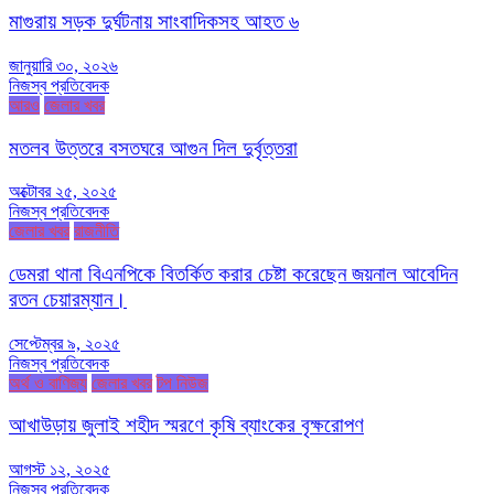
মাগুরায় সড়ক দুর্ঘটনায় সাংবাদিকসহ আহত ৬
জানুয়ারি ৩০, ২০২৬
নিজস্ব প্রতিবেদক
আরও
জেলার খবর
মতলব উত্তরে বসতঘরে আগুন দিল দুর্বৃত্তরা
অক্টোবর ২৫, ২০২৫
নিজস্ব প্রতিবেদক
জেলার খবর
রাজনীতি
ডেমরা থানা বিএনপিকে বিতর্কিত করার চেষ্টা করেছেন জয়নাল আবেদিন
রতন চেয়ারম্যান।
সেপ্টেম্বর ৯, ২০২৫
নিজস্ব প্রতিবেদক
অর্থ ও বাণিজ্য
জেলার খবর
টপ নিউজ
আখাউড়ায় জুলাই শহীদ স্মরণে কৃষি ব্যাংকের বৃক্ষরোপণ
আগস্ট ১২, ২০২৫
নিজস্ব প্রতিবেদক