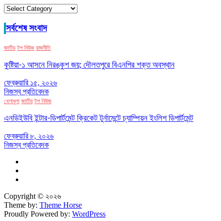
ক্যাটাগরি
সর্বশেষ সংবাদ
জাতীয়
টপ নিউজ
রাজনীতি
কুষ্টিয়া-১ আসনে নিরঙ্কুশ জয়; দৌলতপুরে বিএনপির শক্ত অবস্থান
ফেব্রুয়ারি ১৫, ২০২৬
নিজস্ব প্রতিবেদক
খেলাধুলা
জাতীয়
টপ নিউজ
এনডিইউবি ইন্টার-ডিপার্টমেন্ট ক্রিকেট টুর্নামেন্টে চ্যাম্পিয়ন ইংলিশ ডিপার্টমেন্ট
ফেব্রুয়ারি ৮, ২০২৬
নিজস্ব প্রতিবেদক
Copyright © ২০২৬
Theme by:
Theme Horse
Proudly Powered by:
WordPress