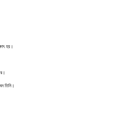
ক্ষাৎ হয়।
কার।
বেন তিনি।