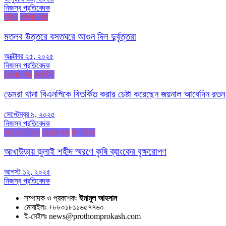
নিজস্ব প্রতিবেদক
আরও
জেলার খবর
মতলব উত্তরে বসতঘরে আগুন দিল দুর্বৃত্তরা
অক্টোবর ২৫, ২০২৫
নিজস্ব প্রতিবেদক
জেলার খবর
রাজনীতি
ডেমরা থানা বিএনপিকে বিতর্কিত করার চেষ্টা করেছেন জয়নাল আবেদিন রতন
সেপ্টেম্বর ৯, ২০২৫
নিজস্ব প্রতিবেদক
অর্থ ও বাণিজ্য
জেলার খবর
টপ নিউজ
আখাউড়ায় জুলাই শহীদ স্মরণে কৃষি ব্যাংকের বৃক্ষরোপণ
আগস্ট ১২, ২০২৫
নিজস্ব প্রতিবেদক
সম্পাদক ও প্রকাশকঃ
ইমামুল আহসান
মোবাইলঃ +৮৮০১৮১১৬৫৭৭৬০
ই-মেইলঃ news@prothomprokash.com