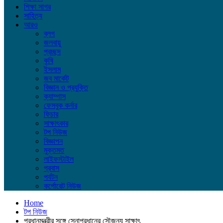
শিক্ষা সাগর
সাহিত্য
আরও
ব্লগ
জলবায়ু
প্রচ্ছদ
কৃষি
ইসলাম
জব মার্কেট
বিজ্ঞান ও প্রযুক্তি
ক্যাম্পাস
ফেসবুক কর্নার
ফিচার
সাক্ষাৎকার
টপ নিউজ
বিজ্ঞাপন
মুক্তমত
লাইফস্টাইল
প্রবাস
পর্যটন
কর্পোরেট নিউজ
Home
টপ নিউজ
প্রধানমন্ত্রীর সঙ্গে সেনাপ্রধানের সৌজন্য সাক্ষাৎ