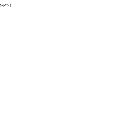
াকা-১২০৬।