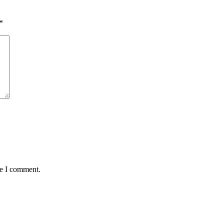
*
me I comment.