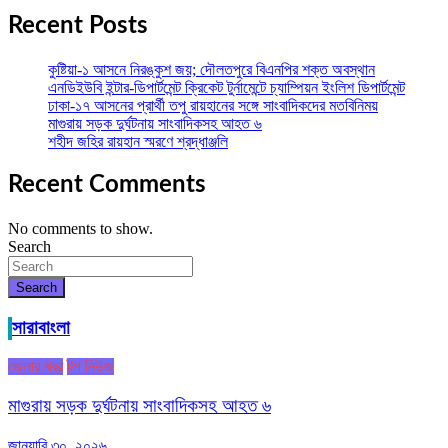
Recent Posts
কুষ্টিয়া-১ আসনে নিরঙ্কুশ জয়; দৌলতপুরে বিএনপির শক্ত অবস্থান
এনডিইউবি ইন্টার-ডিপার্টমেন্ট ক্রিকেট টুর্নামেন্টে চ্যাম্পিয়ন ইংলিশ ডিপার্টমেন্ট
ঢাকা-১৭ আসনের প্রার্থী তপু রায়হানের সঙ্গে সাংবাদিকদের মতবিনিময়
মাগুরায় সড়ক দুর্ঘটনায় সাংবাদিকসহ আহত ৬
শহীদ জহির রায়হান স্মরণে শ্রদ্ধাঞ্জলি
Recent Comments
No comments to show.
Search
Search
সারাবাংলা
জেলার খবর
টপ নিউজ
মাগুরায় সড়ক দুর্ঘটনায় সাংবাদিকসহ আহত ৬
জানুয়ারি ৩০, ২০২৬