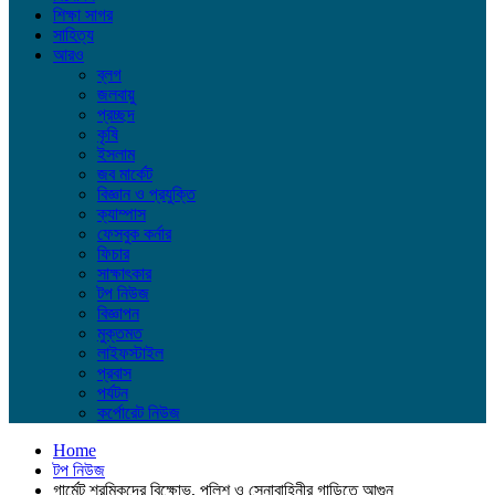
শিক্ষা সাগর
সাহিত্য
আরও
ব্লগ
জলবায়ু
প্রচ্ছদ
কৃষি
ইসলাম
জব মার্কেট
বিজ্ঞান ও প্রযুক্তি
ক্যাম্পাস
ফেসবুক কর্নার
ফিচার
সাক্ষাৎকার
টপ নিউজ
বিজ্ঞাপন
মুক্তমত
লাইফস্টাইল
প্রবাস
পর্যটন
কর্পোরেট নিউজ
Home
টপ নিউজ
গার্মেন্ট শ্রমিকদের বিক্ষোভ, পুলিশ ও সেনাবাহিনীর গাড়িতে আগুন