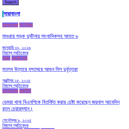
Search
সারাবাংলা
জেলার খবর
টপ নিউজ
মাগুরায় সড়ক দুর্ঘটনায় সাংবাদিকসহ আহত ৬
জানুয়ারি ৩০, ২০২৬
নিজস্ব প্রতিবেদক
আরও
জেলার খবর
মতলব উত্তরে বসতঘরে আগুন দিল দুর্বৃত্তরা
অক্টোবর ২৫, ২০২৫
নিজস্ব প্রতিবেদক
জেলার খবর
রাজনীতি
ডেমরা থানা বিএনপিকে বিতর্কিত করার চেষ্টা করেছেন জয়নাল আবেদিন
রতন চেয়ারম্যান।
সেপ্টেম্বর ৯, ২০২৫
নিজস্ব প্রতিবেদক