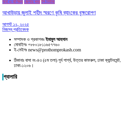
অর্থ ও বাণিজ্য
জেলার খবর
টপ নিউজ
আখাউড়ায় জুলাই শহীদ স্মরণে কৃষি ব্যাংকের বৃক্ষরোপণ
আগস্ট ১২, ২০২৫
নিজস্ব প্রতিবেদক
সম্পাদক ও প্রকাশকঃ
ইমামুল আহসান
মোবাইলঃ +৮৮০১৮১১৬৫৭৭৬০
ই-মেইলঃ news@prothomprokash.com
ঠিকানাঃ বাসা নং-৪৩ (৫ম তলা) পূর্ব পার্শ্ব, উত্তর কাফরুল, ঢাকা ক্যান্টনমেন্ট,
ঢাকা-১২০৬।
গ্যালারি