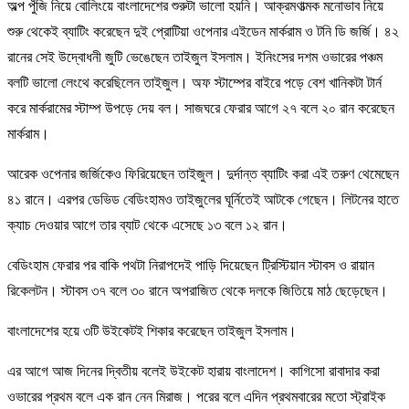
অল্প পুঁজি নিয়ে বোলিংয়ে বাংলাদেশের শুরুটা ভালো হয়নি। আক্রমণাত্মক মনোভাব নিয়ে
শুরু থেকেই ব্যাটিং করেছেন দুই প্রোটিয়া ওপেনার এইডেন মার্করাম ও টনি ডি জর্জি। ৪২
রানের সেই উদ্বোধনী জুটি ভেঙেছেন তাইজুল ইসলাম। ইনিংসের দশম ওভারের পঞ্চম
বলটি ভালো লেংথে করেছিলেন তাইজুল। অফ স্টাম্পের বাইরে পড়ে বেশ খানিকটা টার্ন
করে মার্করামের স্টাম্প উপড়ে দেয় বল। সাজঘরে ফেরার আগে ২৭ বলে ২০ রান করেছেন
মার্করাম।
আরেক ওপেনার জর্জিকেও ফিরিয়েছেন তাইজুল। দুর্দান্ত ব্যাটিং করা এই তরুণ থেমেছেন
৪১ রানে। এরপর ডেভিড বেডিংহামও তাইজুলের ঘূর্নিতেই আটকে গেছেন। লিটনের হাতে
ক্যাচ দেওয়ার আগে তার ব্যাট থেকে এসেছে ১৩ বলে ১২ রান।
বেডিংহাম ফেরার পর বাকি পথটা নিরাপদেই পাড়ি দিয়েছেন ট্রিস্টিয়ান স্টাবস ও রায়ান
রিকেলটন। স্টাবস ৩৭ বলে ৩০ রানে অপরাজিত থেকে দলকে জিতিয়ে মাঠ ছেড়েছেন।
বাংলাদেশের হয়ে ৩টি উইকেটই শিকার করেছেন তাইজুল ইসলাম।
এর আগে আজ দিনের দ্বিতীয় বলেই উইকেট হারায় বাংলাদেশ। কাগিসো রাবাদার করা
ওভারের প্রথম বলে এক রান নেন মিরাজ। পরের বলে এদিন প্রথমবারের মতো স্ট্রাইক