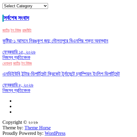
ক্যাটাগরি
সর্বশেষ সংবাদ
জাতীয়
টপ নিউজ
রাজনীতি
কুষ্টিয়া-১ আসনে নিরঙ্কুশ জয়; দৌলতপুরে বিএনপির শক্ত অবস্থান
ফেব্রুয়ারি ১৫, ২০২৬
নিজস্ব প্রতিবেদক
খেলাধুলা
জাতীয়
টপ নিউজ
এনডিইউবি ইন্টার-ডিপার্টমেন্ট ক্রিকেট টুর্নামেন্টে চ্যাম্পিয়ন ইংলিশ ডিপার্টমেন্ট
ফেব্রুয়ারি ৮, ২০২৬
নিজস্ব প্রতিবেদক
Copyright © ২০২৬
Theme by:
Theme Horse
Proudly Powered by:
WordPress