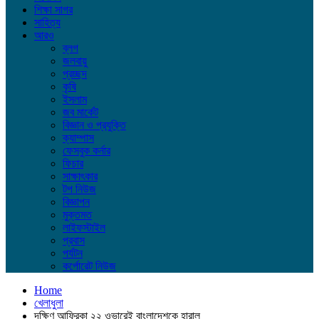
শিক্ষা সাগর
সাহিত্য
আরও
ব্লগ
জলবায়ু
প্রচ্ছদ
কৃষি
ইসলাম
জব মার্কেট
বিজ্ঞান ও প্রযুক্তি
ক্যাম্পাস
ফেসবুক কর্নার
ফিচার
সাক্ষাৎকার
টপ নিউজ
বিজ্ঞাপন
মুক্তমত
লাইফস্টাইল
প্রবাস
পর্যটন
কর্পোরেট নিউজ
Home
খেলাধুলা
দক্ষিণ আফ্রিকা ২২ ওভারেই বাংলাদেশকে হারাল