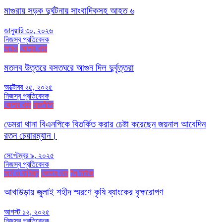
মাগুরায় সড়ক দুর্ঘটনায় সাংবাদিকসহ আহত ৬
জানুয়ারি ৩০, ২০২৬
নিজস্ব প্রতিবেদক
আরও
জেলার খবর
মতলব উত্তরে বসতঘরে আগুন দিল দুর্বৃত্তরা
অক্টোবর ২৫, ২০২৫
নিজস্ব প্রতিবেদক
জেলার খবর
রাজনীতি
ডেমরা থানা বিএনপিকে বিতর্কিত করার চেষ্টা করেছেন জয়নাল আবেদিন
রতন চেয়ারম্যান।
সেপ্টেম্বর ৯, ২০২৫
নিজস্ব প্রতিবেদক
অর্থ ও বাণিজ্য
জেলার খবর
টপ নিউজ
আখাউড়ায় জুলাই শহীদ স্মরণে কৃষি ব্যাংকের বৃক্ষরোপণ
আগস্ট ১২, ২০২৫
নিজস্ব প্রতিবেদক