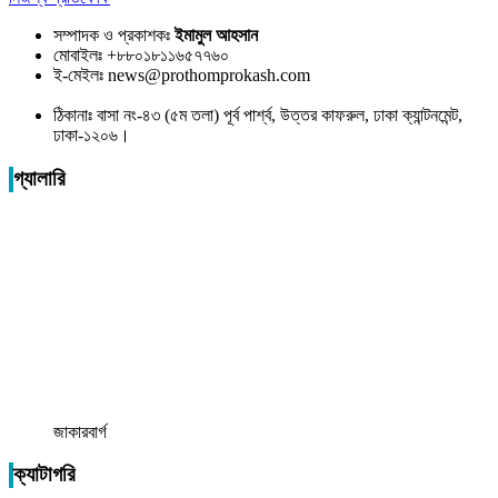
সম্পাদক ও প্রকাশকঃ
ইমামুল আহসান
মোবাইলঃ +৮৮০১৮১১৬৫৭৭৬০
ই-মেইলঃ news@prothomprokash.com
ঠিকানাঃ বাসা নং-৪৩ (৫ম তলা) পূর্ব পার্শ্ব, উত্তর কাফরুল, ঢাকা ক্যান্টনমেন্ট,
ঢাকা-১২০৬।
গ্যালারি
জাকারবার্গ
ক্যাটাগরি