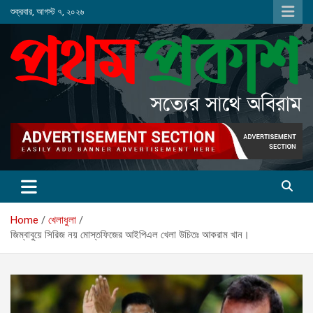
Skip
শুক্রবার, আগস্ট ৭, ২০২৬
to
content
Home
খেলাধুলা
জিম্বাবুয়ে সিরিজ নয় মোস্তফিজের আইপিএল খেলা উচিতঃ আকরাম খান।