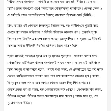
সিরিজ খেলবে বাংলাদেশ। আগামী ৩ মে থেকে শুরু হবে এই সিরিজ। যে কারণে
আইপিএলের মাঝপথেই দেশে ফিরতে হবে মোস্তাফিজুর রহমানকে। কেননা কেবল ১
মে পর্যন্তই তাকে অনাপত্তিপত্র দিয়েছে বাংলাদেশ ক্রিকেট বোর্ড (বিসিবি)।
যদিও বাঁহাতি এই পেসারকে জিম্বাবুয়ে সিরিজে নয়, বরং আইপিএলে পুরোটা সময়
দেখতে চান সাবেক অধিনায়ক ও বিসিবি পরিচালক আকরাম খান। চেন্নাই সুপার
কিংসের হয়ে নিয়মিত একাদশে জায়গা পাচ্ছেন মোস্তাফিজ। ৫ ম্যাচে ১০ উইকেট
আসরের সর্বোচ্চ উইকেট শিকারির তালিকায় তিনে আছেন তিনি।
প্রথম ম্যাচেই পেয়েছেন ম্যান অব দ্য ম্যাচের পুরস্কার। আকরাম খানের মতে,
মোস্তাফিজ আইপিএলে থাকলে বাংলাদেশই লাভবান হবে। সাবেক এই অধিনায়ক
আজ মিরপুরে গণমাধ্যমকে বলেন, ‘সত্যি কথা বলতে, সে চেন্নাইয়ের হয়ে যত ম্যাচ
খেলবে, ব্যক্তিগতভাবে লাভবান হবে, তার সঙ্গে বাংলাদেশও লাভবান হবে। কারণ,
জিম্বাবুয়ের সঙ্গে খেলার চেয়ে সেখানে খেললে অনেক কিছু শিখতে পারবে।
ড্রেসিংরুমের ব্যাপার আছে, বড় খেলোয়াড়দের সঙ্গে খেলবে। সেখানকার মান ভালো,
বিভিন্ন উইকেট, বিভিন্ন মানের খেলোয়াড়ের সঙ্গে খেলবে। আমার মনে হয়, ওর
সুযোগ পাওয়া উচিত।