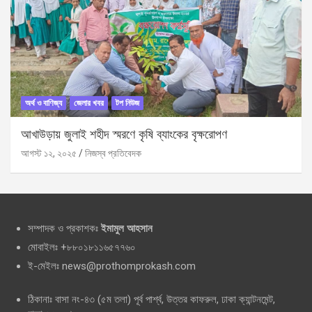
অর্থ ও বাণিজ্য
জেলার খবর
টপ নিউজ
আখাউড়ায় জুলাই শহীদ স্মরণে কৃষি ব্যাংকের বৃক্ষরোপণ
আগস্ট ১২, ২০২৫
নিজস্ব প্রতিবেদক
সম্পাদক ও প্রকাশকঃ
ইমামুল আহসান
মোবাইলঃ +৮৮০১৮১১৬৫৭৭৬০
ই-মেইলঃ news@prothomprokash.com
ঠিকানাঃ বাসা নং-৪৩ (৫ম তলা) পূর্ব পার্শ্ব, উত্তর কাফরুল, ঢাকা ক্যান্টনমেন্ট,